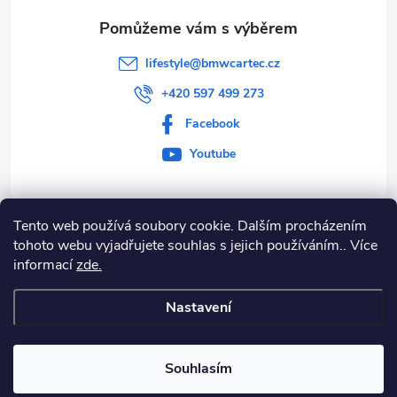
lifestyle
@
bmwcartec.cz
+420 597 499 273
Facebook
Youtube
Tento web používá soubory cookie. Dalším procházením
Informace pro vás
tohoto webu vyjadřujete souhlas s jejich používáním.. Více
informací
zde.
BLOG
Nastavení
Copyright 2026
BMW Lifestyle
. Všechna práva vyhrazena.
Souhlasím
Vytvořil Shoptet