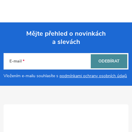
Mějte přehled o novinkách
a slevách
Z
á
E-mail
ODEBÍRAT
p
Vložením e-mailu souhlasíte s
podmínkami ochrany osobních údajů
a
t
í