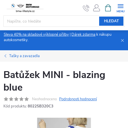
Přejít
NÁKUPNÍ
KOŠÍK
na
obsah
HLEDAT
Sleva 40% na skladové výklopné přilby
|
Dárek zdarma
k nákupu
autokosmetiky.
Tašky a zavazadla
Batůžek MINI - blazing
blue
Neohodnoceno
Podrobnosti hodnocení
Kód produktu:
80225B320C3