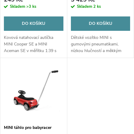
r
o
Skladem
>3 ks
Skladem
2 ks
o
d
DO KOŠÍKU
DO KOŠÍKU
d
u
Kovová natahovací autíčka
Dětské vozítko MINI s
u
MINI Cooper SE a MINI
gumovými pneumatikami,
k
Aceman SE v měřítku 1:39 s
nízkou hlučností a měkkým
k
otevíracími dveřmi. Kusový
sedadlem.
t
prodej – zvolte si svůj model a
oblíbenou barvu v poznámce
t
objednávky....
ů
ů
MINI táhlo pro babyracer