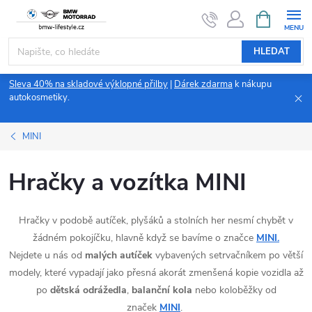
Přejít
NÁKUPNÍ
KOŠÍK
na
obsah
HLEDAT
Sleva 40% na skladové výklopné přilby
|
Dárek zdarma
k nákupu
autokosmetiky.
MINI
Hračky a vozítka MINI
Hračky v podobě autíček, plyšáků a stolních her nesmí chybět v
žádném pokojíčku, hlavně když se bavíme o značce
MINI.
Nejdete u nás od
malých autíček
vybavených setrvačníkem po větší
modely, které vypadají jako přesná akorát zmenšená kopie vozidla až
po
dětská odrážedla
,
balanční kola
nebo koloběžky od
značek
MINI
.