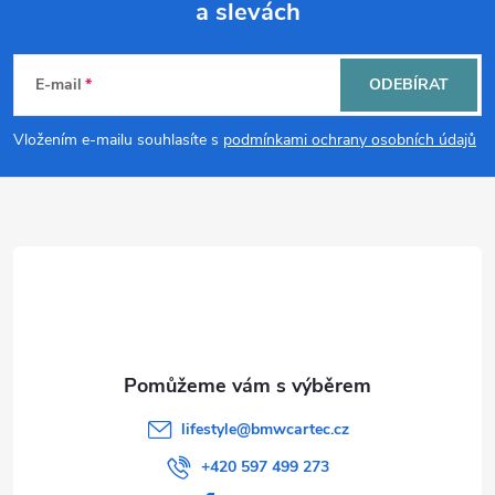
d
a slevách
Z
a
á
c
E-mail
ODEBÍRAT
p
í
Vložením e-mailu souhlasíte s
podmínkami ochrany osobních údajů
p
a
r
t
v
í
k
y
v
lifestyle
@
bmwcartec.cz
ý
+420 597 499 273
p