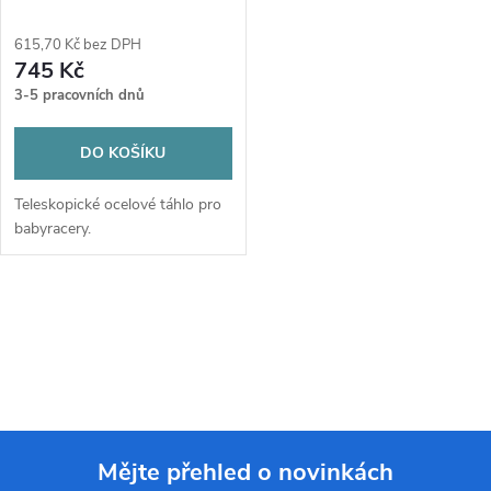
615,70 Kč bez DPH
745 Kč
3-5 pracovních dnů
DO KOŠÍKU
Teleskopické ocelové táhlo pro
babyracery.
O
v
l
á
Mějte přehled o novinkách