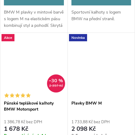
BMW M plavky v mintové barvě
Sportovní kalhoty s logem
s logem M na elastickém pásu
BMW na přední straně.
kombinují styl a pohodlí. Skrytá
kapsa na klíče a elastický střih
Akce
Novinka
zajišťují praktické a pohodlné
nošení na pláži i u...
–30 %
2 397 Kč
Pánské teplákové kalhoty
Plavky BMW M
BMW Motorsport
1 386,78 Kč bez DPH
1 733,88 Kč bez DPH
1 678 Kč
2 098 Kč