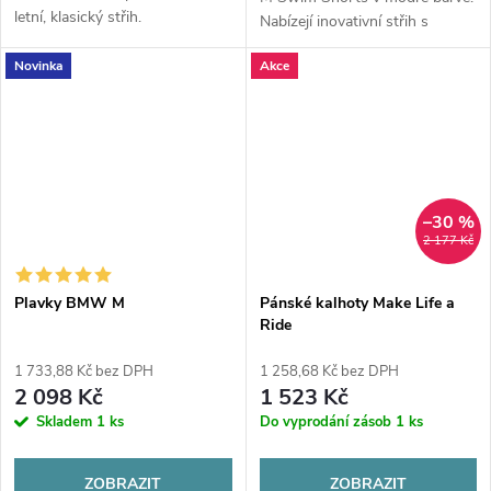
letní, klasický střih.
Nabízejí inovativní střih s
integrovanými vnitřními
Novinka
Akce
šortkami, skrytou kapsu na zip
a ikonické detaily divize BMW
M....
–30 %
2 177 Kč
Plavky BMW M
Pánské kalhoty Make Life a
Ride
1 733,88 Kč bez DPH
1 258,68 Kč bez DPH
2 098 Kč
1 523 Kč
Skladem
1 ks
Do vyprodání zásob
1 ks
ZOBRAZIT
ZOBRAZIT