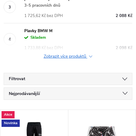
3-5 pracovních dnů
1 725,62 Kč bez DPH
2 088 Kč
Plavky BMW M
Skladem
1 733,88 Kč bez DPH
2 098 Kč
Zobrazit více produktů
Filtrovat
Ř
Nejprodávanější
a
Nejlevnější
V
Akce
Nejdražší
z
Novinka
ý
Abecedně