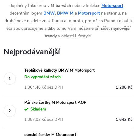
doplněny trikolorou v
M barvách
nebo z kolekce
Motorsport
s
decentním logem
BMW
,
BMW M
a
Motorsport
na stehnu, na
druhé noze najdete znak Puma a to proto, protože s Pumou dlouhá
léta spolupracujeme a díky tomu Vám můžeme přinášet
nejnovější
trendy
v oblasti Lifestyle.
Nejprodávanější
Teplákové kalhoty BMW M Motorsport
Do vyprodání zásob
1 064,46 Kč bez DPH
1 288 Kč
Pánské šortky M Motorsport AOP
Skladem
1 357,02 Kč bez DPH
1 642 Kč
pánské šortky M Motorsport