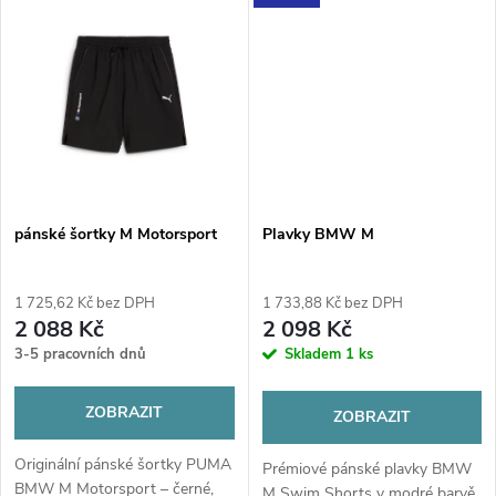
t
BMW Motorrad.
t
ů
ů
pánské šortky M Motorsport
Plavky BMW M
1 725,62 Kč bez DPH
1 733,88 Kč bez DPH
2 088 Kč
2 098 Kč
3-5 pracovních dnů
Skladem
1 ks
ZOBRAZIT
ZOBRAZIT
Originální pánské šortky PUMA
Prémiové pánské plavky BMW
BMW M Motorsport – černé,
M Swim Shorts v modré barvě.