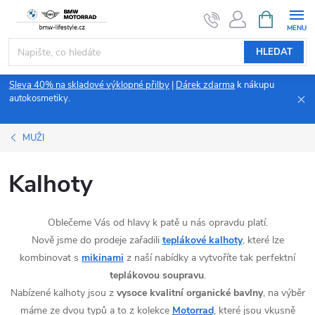
Přejít
NÁKUPNÍ
KOŠÍK
na
obsah
HLEDAT
Sleva 40% na skladové výklopné přilby
|
Dárek zdarma
k nákupu
autokosmetiky.
MUŽI
Kalhoty
Oblečeme Vás od hlavy k patě u nás opravdu platí.
Nově jsme do prodeje zařadili
teplákové kalhoty
, které lze
kombinovat s
mikinami
z naší nabídky a vytvoříte tak perfektní
teplákovou soupravu
.
Nabízené kalhoty jsou z
vysoce kvalitní organické bavlny
, na výběr
máme ze dvou typů a to z kolekce
Motorrad
, které jsou vkusně