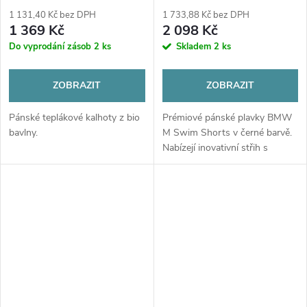
1 131,40 Kč bez DPH
1 733,88 Kč bez DPH
1 369 Kč
2 098 Kč
Do vyprodání zásob
2 ks
Skladem
2 ks
ZOBRAZIT
ZOBRAZIT
Pánské teplákové kalhoty z bio
Prémiové pánské plavky BMW
bavlny.
M Swim Shorts v černé barvě.
Nabízejí inovativní střih s
integrovanými vnitřními
šortkami, skrytou kapsu na zip
a ikonické detaily divize BMW
M....