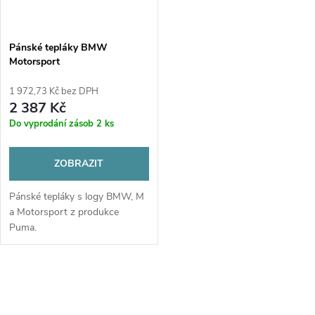
Pánské tepláky BMW
Motorsport
1 972,73 Kč bez DPH
2 387 Kč
Do vyprodání zásob
2 ks
ZOBRAZIT
Pánské tepláky s logy BMW, M
a Motorsport z produkce
Puma.
O
v