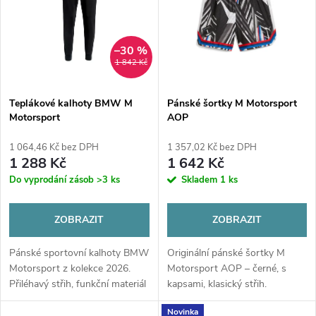
e
p
n
i
–30 %
1 842 Kč
í
s
p
Teplákové kalhoty BMW M
Pánské šortky M Motorsport
Motorsport
AOP
p
r
1 064,46 Kč bez DPH
1 357,02 Kč bez DPH
r
1 288 Kč
1 642 Kč
o
Do vyprodání zásob
>3 ks
Skladem
1 ks
o
d
ZOBRAZIT
ZOBRAZIT
d
u
Pánské sportovní kalhoty BMW
Originální pánské šortky M
u
Motorsport z kolekce 2026.
Motorsport AOP – černé, s
k
Přiléhavý střih, funkční materiál
kapsami, klasický střih.
k
a ikonický M design. Maximální
Novinka
pohodlí a styl pro fanoušky