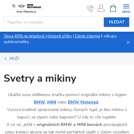
Přejít
NÁKUPNÍ
KOŠÍK
na
obsah
HLEDAT
Sleva 40% na skladové výklopné přilby
|
Dárek zdarma
k nákupu
autokosmetiky.
MUŽI
Svetry a mikiny
Ukažte svou oblíbenou značku pomocí originální mikiny s logem
BMW
,
MINI
nebo
BMW Motorrad
.
Vysoce kvalitně zpracované mikiny různých typů, je libo mikinu s
kapucí, se zipem nebo kapsami? U nás to vše najdete.
A co víc, ještě v
originálních BMW a MINI barvách
provázejících
celou kolekci abyste se tak mohli perfektně sladit s Vašim vozidlem