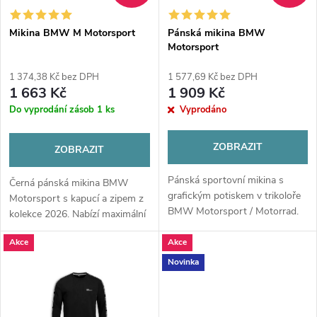
í
s
p
Mikina BMW M Motorsport
Pánská mikina BMW
Motorsport
p
r
1 374,38 Kč bez DPH
1 577,69 Kč bez DPH
r
1 663 Kč
1 909 Kč
o
Do vyprodání zásob
1 ks
Vyprodáno
o
d
ZOBRAZIT
ZOBRAZIT
d
u
Pánská sportovní mikina s
Černá pánská mikina BMW
u
grafickým potiskem v trikoloře
Motorsport s kapucí a zipem z
k
BMW Motorsport / Motorrad.
kolekce 2026. Nabízí maximální
k
komfort díky bavlně a elastanu,
Akce
Akce
t
výrazná loga na zádech a nápis
na rukávu. Váš ideální...
t
Novinka
ů
ů