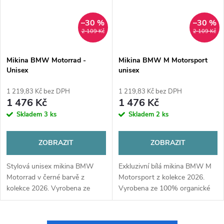
–30 %
–30 %
2 109 Kč
2 109 Kč
Mikina BMW Motorrad -
Mikina BMW M Motorsport
Unisex
unisex
1 219,83 Kč bez DPH
1 219,83 Kč bez DPH
1 476 Kč
1 476 Kč
Skladem
3 ks
Skladem
2 ks
ZOBRAZIT
ZOBRAZIT
Stylová unisex mikina BMW
Exkluzivní bílá mikina BMW M
Motorrad v černé barvě z
Motorsport z kolekce 2026.
kolekce 2026. Vyrobena ze
Vyrobena ze 100% organické
100% organické bavlny s
bavlny, s designem
barevným motivem „Linea“ na
šachovnicové vlajky na
rukávech. Maximální komfort a
rukávech a logy divize M.