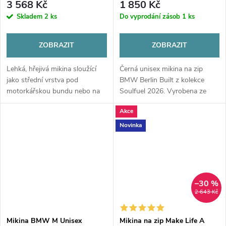
3 568 Kč
1 850 Kč
Skladem
2 ks
Do vyprodání zásob
1 ks
ZOBRAZIT
ZOBRAZIT
Lehká, hřejivá mikina sloužící
Černá unisex mikina na zip
jako střední vrstva pod
BMW Berlin Built z kolekce
motorkářskou bundu nebo na
Soulfuel 2026. Vyrobena ze
běžné nošení.
100% organické bavlny (French
Akce
Terry), s hrdým potiskem na
zádech. Pohodlí a styl pro
Novinka
fanoušky...
–30 %
2 643 Kč
Mikina BMW M Unisex
Mikina na zip Make Life A