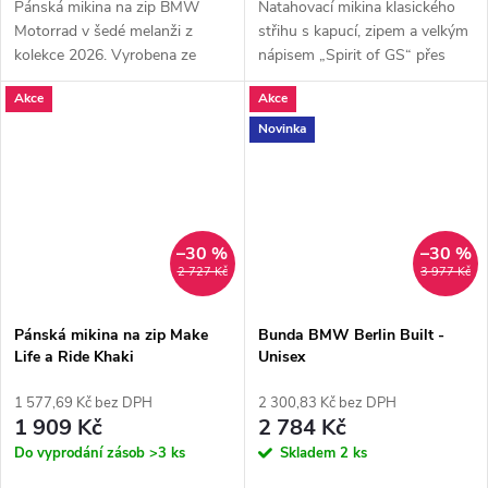
Pánská mikina na zip BMW
Natahovací mikina klasického
Motorrad v šedé melanži z
střihu s kapucí, zipem a velkým
kolekce 2026. Vyrobena ze
nápisem „Spirit of GS“ přes
100% organické bavlny pro
horní část zad.
Akce
Akce
špičkový komfort. Sportovní
grafika na rukávech a ikonické
Novinka
detaily.
–30 %
–30 %
2 727 Kč
3 977 Kč
Pánská mikina na zip Make
Bunda BMW Berlin Built -
Life a Ride Khaki
Unisex
1 577,69 Kč bez DPH
2 300,83 Kč bez DPH
1 909 Kč
2 784 Kč
Do vyprodání zásob
>3 ks
Skladem
2 ks