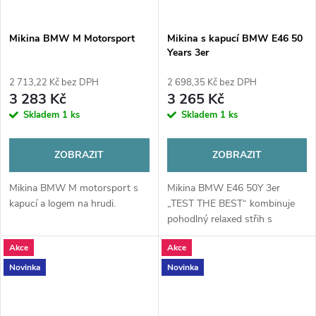
Mikina BMW M Motorsport
Mikina s kapucí BMW E46 50
Years 3er
2 713,22 Kč bez DPH
2 698,35 Kč bez DPH
3 283 Kč
3 265 Kč
Skladem
1 ks
Skladem
1 ks
ZOBRAZIT
ZOBRAZIT
Mikina BMW M motorsport s
Mikina BMW E46 50Y 3er
kapucí a logem na hrudi.
„TEST THE BEST“ kombinuje
pohodlný relaxed střih s
prémiovými 3D vyšívanými
Akce
Akce
detaily. Černý design s
emblémem 50. výročí a mottem
Novinka
Novinka
E46 vyjadřuje vášeň a...