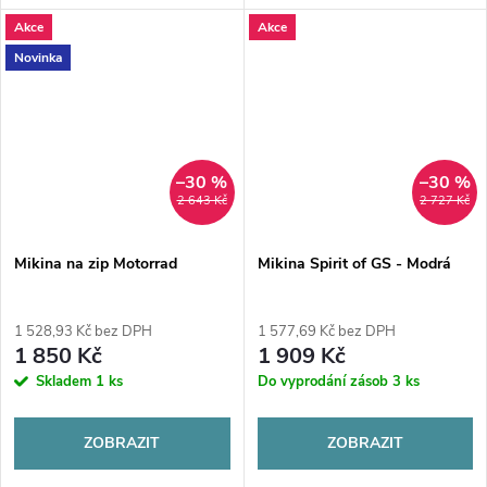
barva, volný střih, loga BMW M
ze 100% kartáčované
Akce
Akce
a PUMA – ideální pro fanoušky
organické bavlny pro maximální
BMW.
teplo a komfort. Ikonická
Novinka
grafika na...
–30 %
–30 %
2 643 Kč
2 727 Kč
Mikina na zip Motorrad
Mikina Spirit of GS - Modrá
1 528,93 Kč bez DPH
1 577,69 Kč bez DPH
1 850 Kč
1 909 Kč
Skladem
1 ks
Do vyprodání zásob
3 ks
ZOBRAZIT
ZOBRAZIT