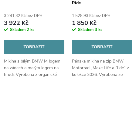
Ride
3 241,32 Kč bez DPH
1 528,93 Kč bez DPH
3 922 Kč
1 850 Kč
Skladem
2 ks
Skladem
3 ks
ZOBRAZIT
ZOBRAZIT
Mikina s bílým BMW M logem
Pánská mikina na zip BMW
na zádech a malým logem na
Motorrad „Make Life a Ride“ z
hrudi. Vyrobena z organické
kolekce 2026. Vyrobena ze
bavlny (340 GSM) pro pohodlí a
100% kartáčované organické
odolnost. Oversized fit s 4 cm
bavlny pro maximální teplo a
extra délkou přes žebra.
komfort v ikonickém šedo-
bílém designu.