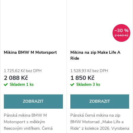
–30 %
2 643 Kč
Mikina BMW M Motorsport
Mikina na zip Make Life A
Ride
1 725,62 Kč bez DPH
1 528,93 Kč bez DPH
2 088 Kč
1 850 Kč
Skladem
1 ks
Skladem
3 ks
ZOBRAZIT
ZOBRAZIT
Pánská mikina BMW M
Pánská černá mikina na zip
Motorsport s měkkým
BMW Motorrad „Make Life a
fleecovým vnitřkem. Černá
Ride“ z kolekce 2026. Vyrobena