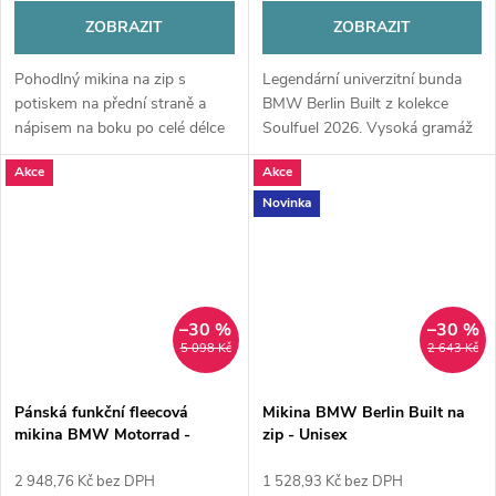
ZOBRAZIT
ZOBRAZIT
Pohodlný mikina na zip s
Legendární univerzitní bunda
potiskem na přední straně a
BMW Berlin Built z kolekce
nápisem na boku po celé délce
Soulfuel 2026. Vysoká gramáž
rukávu.
340 g/m², kartáčovaný vnitřní
Akce
Akce
fleece a ikonický potisk. Spojení
amerického stylu a berlínské...
Novinka
–30 %
–30 %
5 098 Kč
2 643 Kč
Pánská funkční fleecová
Mikina BMW Berlin Built na
mikina BMW Motorrad -
zip - Unisex
modrá
2 948,76 Kč bez DPH
1 528,93 Kč bez DPH