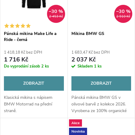
–30 %
–30 %
2 453 Kč
2 910 Kč
Pánská mikina Make Life a
Mikina BMW GS
Ride - černá
1 418,18 Kč bez DPH
1 683,47 Kč bez DPH
1 716 Kč
2 037 Kč
Do vyprodání zásob
2 ks
Skladem
1 ks
ZOBRAZIT
ZOBRAZIT
Klasická mikina s nápisem
Pánská mikina BMW GS v
BMW Motorrad na přední
olivové barvě z kolekce 2026.
straně.
Vyrobena ze 100% organické
bavlny v úpravě francouzského
Akce
froté s moderní vertikální
grafikou a logem Spirit of GS.
Novinka