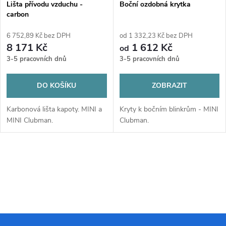
Lišta přívodu vzduchu -
Boční ozdobná krytka
carbon
6 752,89 Kč bez DPH
od 1 332,23 Kč bez DPH
8 171 Kč
1 612 Kč
od
3-5 pracovních dnů
3-5 pracovních dnů
DO KOŠÍKU
ZOBRAZIT
Karbonová lišta kapoty. MINI a
Kryty k bočním blinkrům - MINI
MINI Clubman.
Clubman.
O
v
l
á