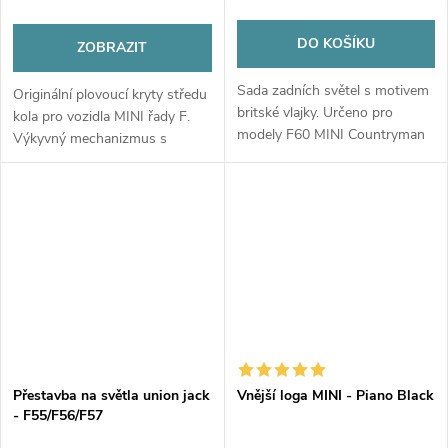
DO KOŠÍKU
ZOBRAZIT
Sada zadních světel s motivem
Originální plovoucí kryty středu
britské vlajky. Určeno pro
kola pro vozidla MINI řady F.
modely F60 MINI Countryman
Výkyvný mechanizmus s
před faceliftem.
chromovaným kroužkem
udržuje logo stále ve svislé
polohové pozici. Dostupné s
logem MINI,...
Přestavba na světla union jack
Vnější loga MINI - Piano Black
- F55/F56/F57