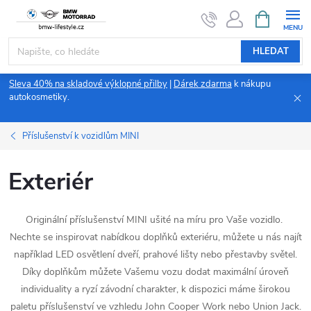
Přejít
NÁKUPNÍ
KOŠÍK
na
obsah
HLEDAT
Sleva 40% na skladové výklopné přilby
|
Dárek zdarma
k nákupu
autokosmetiky.
Příslušenství k vozidlům MINI
Exteriér
Originální příslušenství MINI ušité na míru pro Vaše vozidlo.
Nechte se inspirovat nabídkou doplňků exteriéru, můžete u nás najít
například LED osvětlení dveří, prahové lišty nebo přestavby světel.
Díky doplňkům můžete Vašemu vozu dodat maximální úroveň
individuality a ryzí závodní charakter, k dispozici máme širokou
paletu příslušenství ve vzhledu John Cooper Work nebo Union Jack.