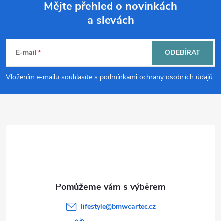
Mějte přehled o novinkách
d
a slevách
Z
a
á
c
E-mail
ODEBÍRAT
p
í
Vložením e-mailu souhlasíte s
podmínkami ochrany osobních údajů
p
a
r
t
v
í
k
y
v
lifestyle
@
bmwcartec.cz
ý