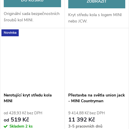
DO KOŠÍKU
ZOBRAZIT
Originální sada bezpečnostních
Kryt středu kola s logem MINI
šroubů kol MINI.
nebo JCW.
Novinka
Nerotující kryt středu kola
Přestavba na světla union jack
MINI
- MINI Countryman
od 428,93 Kč bez DPH
9 414,88 Kč bez DPH
519 Kč
11 392 Kč
od
Skladem
2 ks
3-5 pracovních dnů