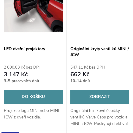
t
ů
ů
LED dveřní projektory
Originální kryty ventilků MINI /
JCW
2 600,83 Kč bez DPH
547,11 Kč bez DPH
3 147 Kč
662 Kč
3-5 pracovních dnů
10-14 dnů
DO KOŠÍKU
ZOBRAZIT
Projekce loga MINI nebo MINI
Originální hliníkové čepičky
JCW z dveří vozidla.
ventilků Valve Caps pro vozidla
MINI a JCW. Poskytují efektivní
ochranu RDC ventilků před