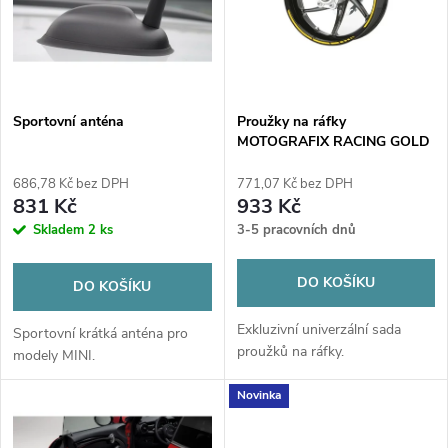
p
n
i
í
s
p
Sportovní anténa
Proužky na ráfky
MOTOGRAFIX RACING GOLD
p
r
686,78 Kč bez DPH
771,07 Kč bez DPH
r
831 Kč
933 Kč
o
Skladem
2 ks
3-5 pracovních dnů
o
d
DO KOŠÍKU
DO KOŠÍKU
d
u
Exkluzivní univerzální sada
Sportovní krátká anténa pro
u
proužků na ráfky.
modely MINI.
k
k
Novinka
t