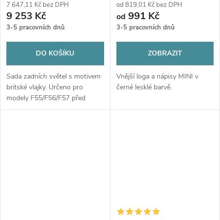
7 647,11 Kč bez DPH
od 819,01 Kč bez DPH
9 253 Kč
991 Kč
od
3-5 pracovních dnů
3-5 pracovních dnů
DO KOŠÍKU
ZOBRAZIT
Sada zadních světel s motivem
Vnější loga a nápisy MINI v
britské vlajky. Určeno pro
černé lesklé barvě.
modely F55/F56/F57 před
faceliftem.