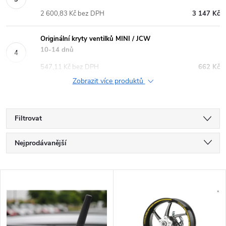
2 600,83 Kč bez DPH
3 147 Kč
Originální kryty ventilků MINI / JCW
10-14 dnů
547,11 Kč bez DPH
662 Kč
Zobrazit více produktů
Filtrovat
Ř
Nejprodávanější
a
Nejlevnější
V
Nejdražší
z
ý
Abecedně
e