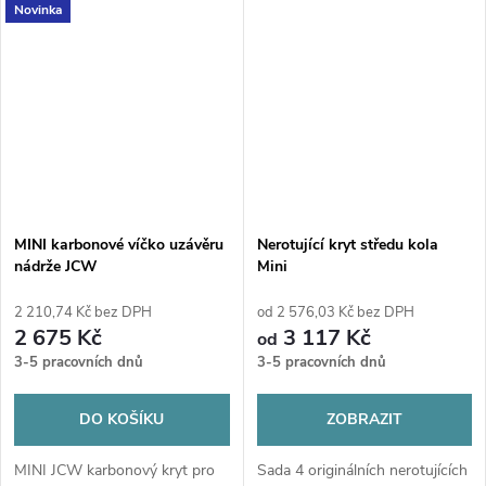
Novinka
nečistotami a vlhkostí a
zároveň vylepšují vzhled kol.
MINI karbonové víčko uzávěru
Nerotující kryt středu kola
nádrže JCW
Mini
2 210,74 Kč bez DPH
od 2 576,03 Kč bez DPH
2 675 Kč
3 117 Kč
od
3-5 pracovních dnů
3-5 pracovních dnů
DO KOŠÍKU
ZOBRAZIT
MINI JCW karbonový kryt pro
Sada 4 originálních nerotujících