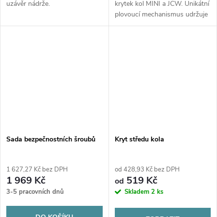
uzávěr nádrže.
krytek kol MINI a JCW. Unikátní
plovoucí mechanismus udržuje
logo ve vodorovné poloze i za
jízdy. Určeno pro kola s roztečí
5x112 mm.
Sada bezpečnostních šroubů
Kryt středu kola
1 627,27 Kč bez DPH
od 428,93 Kč bez DPH
1 969 Kč
519 Kč
od
3-5 pracovních dnů
Skladem
2 ks