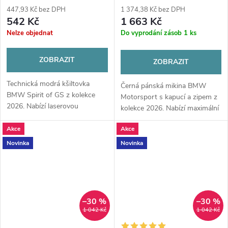
447,93 Kč bez DPH
1 374,38 Kč bez DPH
542 Kč
1 663 Kč
Nelze objednat
Do vyprodání zásob
1 ks
ZOBRAZIT
ZOBRAZIT
Technická modrá kšiltovka
Černá pánská mikina BMW
BMW Spirit of GS z kolekce
Motorsport s kapucí a zipem z
2026. Nabízí laserovou
kolekce 2026. Nabízí maximální
perforaci pro odvětrávání,
komfort díky bavlně a elastanu,
sendvičový kšilt a nastavitelné
Akce
Akce
výrazná loga na zádech a nápis
zapínání pro maximální komfort
na rukávu. Váš ideální...
Novinka
Novinka
na cestách.
–30 %
–30 %
1 042 Kč
1 042 Kč