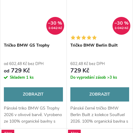
–30 %
–30 %
1 042 Kč
1 042 Kč
Tričko BMW GS Trophy
Tričko BMW Berlin Built
od 602,48 Kč bez DPH
602,48 Kč bez DPH
729 Kč
729 Kč
od
Skladem
1 ks
Do vyprodání zásob
>3 ks
ZOBRAZIT
ZOBRAZIT
Pánské triko BMW GS Trophy
Pánské černé tričko BMW
2026 v olivové barvě. Vyrobeno
Berlin Built z kolekce Soulfuel
ze 100% organické bavlny s
2026. 100% organická bavlna s
velkým potiskem na zádech.
karbonovou úpravou, klasický