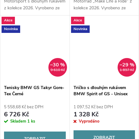
Motorsport s dlouhým rukávem
Motorrad „Make Life a Ride“ z
z kolekce 2026. Vyrobeno ze
kolekce 2026. Vyrobeno ze
100% organické bavlny v
100% organické bavlny pro
Akce
Akce
námořnické modré. Výrazné
maximální komfort. Klasický
loga na zádech a nápis na
styl s grafikou na zádech.
Novinka
Novinka
rukávu pro...
–30 %
–29 %
9 610 Kč
1 897 Kč
Tenisky BMW GS Takyr Gore-
Tričko s dlouhým rukávem
Tex Černé
BMW Spirit of GS - Unisex
5 558,68 Kč bez DPH
1 097,52 Kč bez DPH
6 726 Kč
1 328 Kč
Skladem
1 ks
Vyprodáno
ZOBRAZIT
ZOBRAZIT