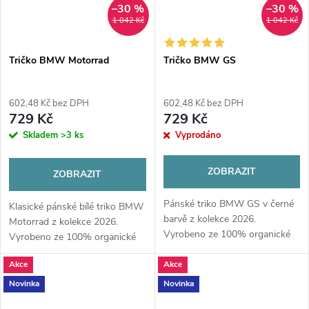
–30 %
–30 %
1 042 Kč
1 042 Kč
Tričko BMW Motorrad
Tričko BMW GS
602,48 Kč bez DPH
602,48 Kč bez DPH
729 Kč
729 Kč
Skladem
>3 ks
Vyprodáno
ZOBRAZIT
ZOBRAZIT
Pánské triko BMW GS v černé
Klasické pánské bílé triko BMW
barvě z kolekce 2026.
Motorrad z kolekce 2026.
Vyrobeno ze 100% organické
Vyrobeno ze 100% organické
bavlny s motivem symetrického
bavlny s ikonickým motivem
světlometu GS. Maximální
Akce
Akce
vrtule a nápisem. Maximální
komfort a ikonický styl pro
komfort pro volný čas.
Novinka
Novinka
fanoušky BMW...