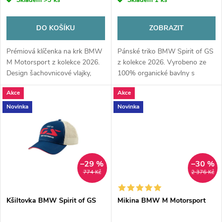
o
o
d
DO KOŠÍKU
ZOBRAZIT
d
u
Prémiová klíčenka na krk BMW
Pánské triko BMW Spirit of GS
u
M Motorsport z kolekce 2026.
z kolekce 2026. Vyrobeno ze
k
Design šachovnicové vlajky,
100% organické bavlny s
k
magnetické zapínání FIDLOCK
moderní vertikální grafikou.
Akce
Akce
t
a kovová karabina pro
Maximální pohodlí a ikonický
maximální bezpečí vašich klíčů.
styl pro každého fanouška...
t
Novinka
Novinka
ů
ů
–29 %
–30 %
774 Kč
2 376 Kč
Kšiltovka BMW Spirit of GS
Mikina BMW M Motorsport