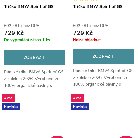
Tričko BMW Spirit of GS
Tričko BMW Spirit of GS
602,48 Kč bez DPH
602,48 Kč bez DPH
729 Kč
729 Kč
Do vyprodání zásob
1 ks
Nelze objednat
ZOBRAZIT
ZOBRAZIT
Pánské triko BMW Spirit of GS
Pánské triko BMW Spirit of GS
z kolekce 2026. Vyrobeno ze
z kolekce 2026. Vyrobeno ze
100% organické bavlny s
100% organické bavlny s
moderní vertikální grafikou.
moderní vertikální grafikou.
Maximální pohodlí a ikonický
Akce
Akce
Maximální pohodlí a ikonický
styl pro každého fanouška...
styl pro každého fanouška...
Novinka
Novinka