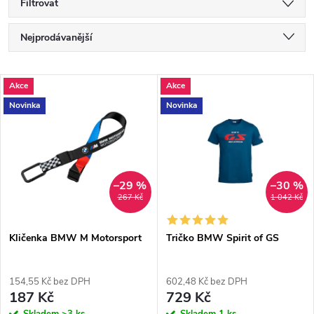
Filtrovat
Ř
Nejprodávanější
a
Nejlevnější
V
Akce
Akce
Nejdražší
z
Novinka
Novinka
ý
Abecedně
e
p
n
i
–29 %
–30 %
267 Kč
1 042 Kč
í
s
p
Kličenka BMW M Motorsport
Tričko BMW Spirit of GS
p
r
154,55 Kč bez DPH
602,48 Kč bez DPH
r
187 Kč
729 Kč
Skladem
>3 ks
Skladem
1 ks