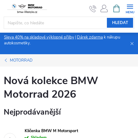
Přejít
NÁKUPNÍ
KOŠÍK
na
obsah
HLEDAT
Sleva 40% na skladové výklopné přilby
|
Dárek zdarma
k nákupu
autokosmetiky.
MOTORRAD
Nová kolekce BMW
Motorrad 2026
Nejprodávanější
Kličenka BMW M Motorsport
Skladem