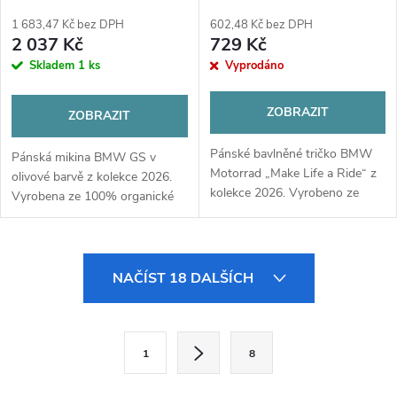
1 683,47 Kč bez DPH
602,48 Kč bez DPH
2 037 Kč
729 Kč
Skladem
1 ks
Vyprodáno
ZOBRAZIT
ZOBRAZIT
Pánské bavlněné tričko BMW
Pánská mikina BMW GS v
Motorrad „Make Life a Ride“ z
olivové barvě z kolekce 2026.
kolekce 2026. Vyrobeno ze
Vyrobena ze 100% organické
100% organické bavlny pro
bavlny v úpravě francouzského
maximální komfort. Klasický
froté s moderní vertikální
styl s ikonickou grafikou.
grafikou a logem Spirit of GS.
O
NAČÍST 18 DALŠÍCH
v
l
S
1
8
t
á
r