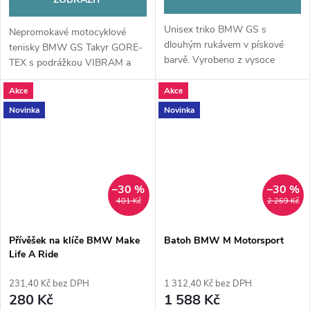
Unisex triko BMW GS s
Nepromokavé motocyklové
dlouhým rukávem v pískové
tenisky BMW GS Takyr GORE-
barvě. Vyrobeno z vysoce
TEX s podrážkou VIBRAM a
kvalitní 100% organické bavlny
zapínáním FREELOCK.
(240 g/m²) s nápisem Spirit of
Akce
Akce
Maximální ochrana, stabilita v
GS a vertikálním brandingem
terénu a komfort pro
Novinka
Novinka
BMW Motorrad.
každodenní jízdu.
–30 %
–30 %
401 Kč
2 269 Kč
Přívěšek na klíče BMW Make
Batoh BMW M Motorsport
Life A Ride
231,40 Kč bez DPH
1 312,40 Kč bez DPH
280 Kč
1 588 Kč