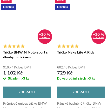
Akce
Akce
Ikonický styl a maximální
střih a hrdý nápis odkazující na
komfort pro fanoušky největší
berlínskou tradici výroby.
Novinka
Novinka
enduro...
–30 %
–30 %
1 575 Kč
1 042 Kč
Tričko BMW M Motorsport s
Tričko Make Life A Ride
dlouhým rukávem
910,74 Kč bez DPH
602,48 Kč bez DPH
1 102 Kč
729 Kč
Skladem
>3 ks
Do vyprodání zásob
>3 ks
ZOBRAZIT
ZOBRAZIT
Prémiové unisex tričko BMW
Pánské bavlněné tričko BMW