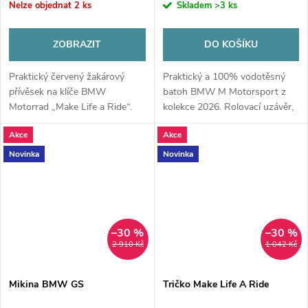
Nelze objednat
2 ks
Skladem
>3 ks
ZOBRAZIT
DO KOŠÍKU
Praktický červený žakárový
Praktický a 100% vodotěsný
přívěsek na klíče BMW
batoh BMW M Motorsport z
Motorrad „Make Life a Ride“.
kolekce 2026. Rolovací uzávěr,
Vyroben z odolné tkaniny s
podlepené švy, odolný materiál
Akce
Akce
karabinou a kovovým
600D a ikonický design divize
kroužkem. Ideální doplněk pro
M. Ideální pro každé počasí.
Novinka
Novinka
každého jezdce.
–30 %
–30 %
2 910 Kč
1 042 Kč
Mikina BMW GS
Tričko Make Life A Ride