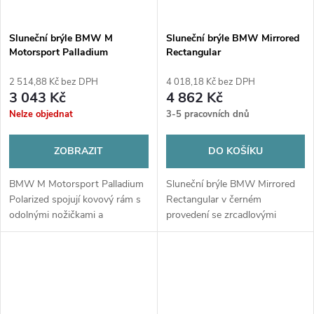
Sluneční brýle BMW M
Sluneční brýle BMW Mirrored
Motorsport Palladium
Rectangular
Polarized
2 514,88 Kč bez DPH
4 018,18 Kč bez DPH
3 043 Kč
4 862 Kč
Nelze objednat
3-5 pracovních dnů
ZOBRAZIT
DO KOŠÍKU
BMW M Motorsport Palladium
Sluneční brýle BMW Mirrored
Polarized spojují kovový rám s
Rectangular v černém
odolnými nožičkami a
provedení se zrcadlovými
polarizovanými čočkami, které
čočkami spojují moderní design
eliminují odlesky a zajišťují
a automobilové detaily
komfortní vidění. Stylové
inspirované vozy BMW.
detaily BMW...
Prémiové materiály a UV...