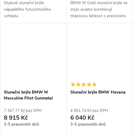
Stylové sluneční brýle
BMW M Gold sluneční brýle ve
nápaditého futuristického
stylu aviator kombinují
vzhledu.
titanovou lehkost s precizními
detaily inspirovanými maskou
chladiče BMW M6.
Polarizované čočky eliminují
odlesky a...
Sluneční brýle BMW M
Sluneční brýle BMW Havana
Masculine Pilot Gunmetal
Polarized
7 367,77 Kč bez DPH
4 991,74 Kč bez DPH
8 915 Kč
6 040 Kč
3-5 pracovních dnů
3-5 pracovních dnů