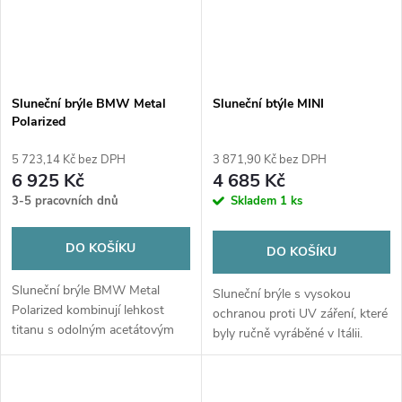
Sluneční brýle BMW Metal
Sluneční btýle MINI
Polarized
5 723,14 Kč bez DPH
3 871,90 Kč bez DPH
6 925 Kč
4 685 Kč
3-5 pracovních dnů
Skladem
1 ks
DO KOŠÍKU
DO KOŠÍKU
Sluneční brýle BMW Metal
Sluneční brýle s vysokou
Polarized kombinují lehkost
ochranou proti UV záření, které
titanu s odolným acetátovým
byly ručně vyráběné v Itálii.
rámem a moderním designem.
Polarizační čočky eliminují
odlesky a zajišťují čistý obraz