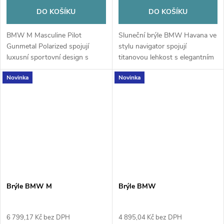
DO KOŠÍKU
DO KOŠÍKU
BMW M Masculine Pilot
Sluneční brýle BMW Havana ve
Gunmetal Polarized spojují
stylu navigator spojují
luxusní sportovní design s
titanovou lehkost s elegantním
titanovou lehkostí a
designem a automobilovými
Novinka
Novinka
polarizovanými čočkami, které
detaily inspirovanými BMW.
eliminují odlesky a zvyšují
Prémiové materiály a laserově...
kontrast. Precizní...
Brýle BMW M
Brýle BMW
6 799,17 Kč bez DPH
4 895,04 Kč bez DPH