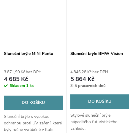
s...
Sluneční brýle MINI Panto
Sluneční brýle BMW Vision
3 871,90 Kč bez DPH
4 846,28 Kč bez DPH
4 685 Kč
5 864 Kč
Skladem
1 ks
3-5 pracovních dnů
DO KOŠÍKU
DO KOŠÍKU
Stylové sluneční brýle
Sluneční brýle s vysokou
nápaditého futuristického
ochranou proti UV záření, které
vzhledu.
byly ručně vyráběné v Itálii.