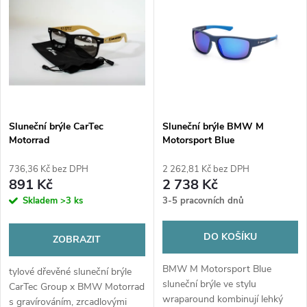
z
ý
Abecedně
e
p
n
i
í
s
p
Sluneční brýle CarTec
Sluneční brýle BMW M
Motorrad
Motorsport Blue
p
r
736,36 Kč bez DPH
2 262,81 Kč bez DPH
r
891 Kč
2 738 Kč
o
Skladem
>3 ks
3-5 pracovních dnů
o
d
DO KOŠÍKU
ZOBRAZIT
d
u
BMW M Motorsport Blue
tylové dřevěné sluneční brýle
u
sluneční brýle ve stylu
CarTec Group x BMW Motorrad
wraparound kombinují lehký
s gravírováním, zrcadlovými