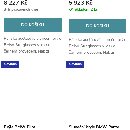
8 227 Kč
5 923 Kč
3-5 pracovních dnů
Skladem
2 ks
DO KOŠÍKU
DO KOŠÍKU
Pánské acetátové sluneční brýle
Pánské acetátové sluneční brýle
BMW Sunglasses v leskle
BMW Sunglasses v leskle
černém provedení. Nabízí
černém provedení. Nabízí
nízkopolarizační nylonová skla
nízkopolarizační nylonová skla
odolná proti poškrábání, 100%
Novinka
Novinka
odolná proti poškrábání, 100%
UV400 ochranu a plnou
UV400 ochranu a plnou
kompatibilitu...
kompatibilitu...
Brýle BMW Pilot
Sluneční brýle BMW Panto