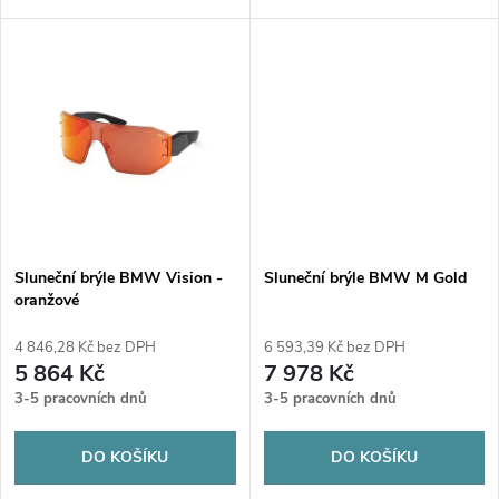
k
k
plastový rám s gumovými
skly (modrá/stříbrná), UV400
detaily pro pohodlné nošení.
t
ochranou a brandovaným
Moderní aerodynamický design
obalem. Lehký a unisex design
t
a loga BMW M...
ideální...
ů
ů
Sluneční brýle BMW Vision -
Sluneční brýle BMW M Gold
oranžové
4 846,28 Kč bez DPH
6 593,39 Kč bez DPH
5 864 Kč
7 978 Kč
3-5 pracovních dnů
3-5 pracovních dnů
DO KOŠÍKU
DO KOŠÍKU