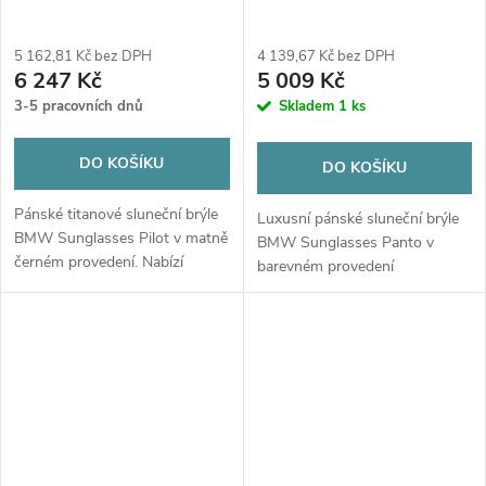
5 162,81 Kč bez DPH
4 139,67 Kč bez DPH
6 247 Kč
5 009 Kč
3-5 pracovních dnů
Skladem
1 ks
DO KOŠÍKU
DO KOŠÍKU
Pánské titanové sluneční brýle
Luxusní pánské sluneční brýle
BMW Sunglasses Pilot v matně
BMW Sunglasses Panto v
černém provedení. Nabízí
barevném provedení
vysokokontrastní
Blue/Havana. Špičková ochrana
polykarbonátová skla UV400,
UV400, odolný acetát a plná
ultralehký titanový rám a plnou
kompatibilita s asistenčními
kompatibilitu s...
systémy BMW.