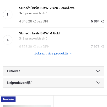
Sluneční brýle BMW Vision - oranžové
3-5 pracovních dnů
4 846,28 Kč bez DPH
5 864 Kč
Sluneční brýle BMW M Gold
3-5 pracovních dnů
6 593,39 Kč bez DPH
7 978 Kč
Zobrazit více produktů
Filtrovat
Ř
Nejprodávanější
a
Nejlevnější
V
Novinka
Nejdražší