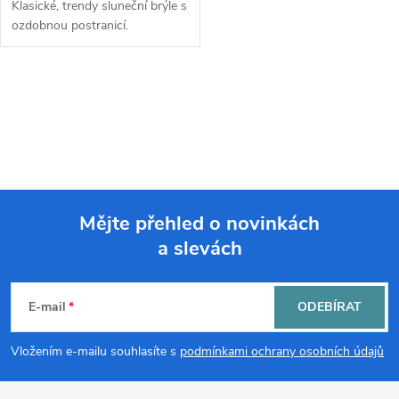
Klasické, trendy sluneční brýle s
ozdobnou postranicí.
O
v
l
á
Mějte přehled o novinkách
d
a slevách
Z
a
á
c
E-mail
ODEBÍRAT
p
í
Vložením e-mailu souhlasíte s
podmínkami ochrany osobních údajů
p
a