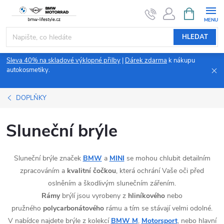
Přejít
NÁKUPNÍ
KOŠÍK
na
obsah
HLEDAT
Sleva 40% na skladové výklopné přilby
|
Dárek zdarma
k nákupu
autokosmetiky.
DOPLŇKY
Sluneční brýle
Sluneční brýle značek
BMW
a
MINI
se mohou chlubit detailním
zpracováním a
kvalitní čočkou
, která ochrání Vaše oči před
oslněním a škodlivým slunečním zářením.
Rámy
brýlí jsou vyrobeny z
hliníkového
nebo
pružného
polycarbonátového
rámu a tím se stávají velmi odolné.
V nabídce najdete brýle z kolekcí
BMW M
,
Motorsport
, nebo hlavní