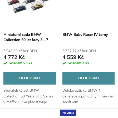
ů
Miniaturní sada BMW
BMW Baby Racer IV černý
Collection 50 let řady 3 - 7
modelů 1:64
3 943,80 Kč bez DPH
3 767,77 Kč bez DPH
4 772 Kč
4 559 Kč
Skladem
>3 ks
Skladem
3 ks
DO KOŠÍKU
DO KOŠÍKU
Sběratelský set BMW
Dětské autíčko BMW 4.
Collection 50 Years of 3 Series
generace s pohodlným měkkým
v měřítku 1:64 představuje
sedátkem.
všech 7 generací legendární
Novinka
BMW řady 3 v elegantním