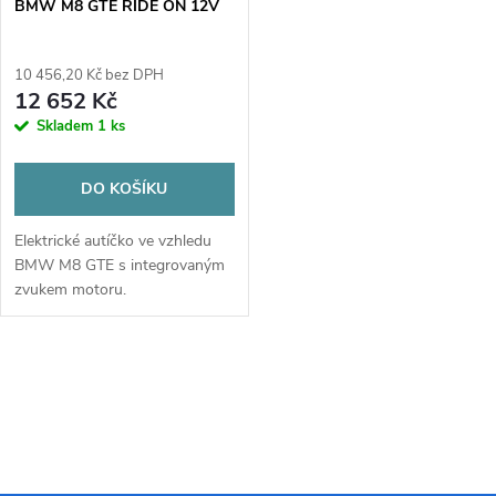
BMW M8 GTE RIDE ON 12V
10 456,20 Kč bez DPH
12 652 Kč
Skladem
1 ks
DO KOŠÍKU
Elektrické autíčko ve vzhledu
BMW M8 GTE s integrovaným
zvukem motoru.
O
v
l