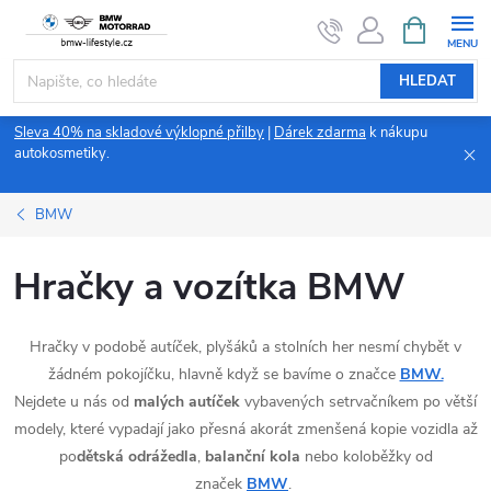
Přejít
NÁKUPNÍ
KOŠÍK
na
obsah
HLEDAT
Sleva 40% na skladové výklopné přilby
|
Dárek zdarma
k nákupu
autokosmetiky.
BMW
Hračky a vozítka BMW
Hračky v podobě autíček, plyšáků a stolních her nesmí chybět v
žádném pokojíčku, hlavně když se bavíme o značce
BMW.
Nejdete u nás od
malých autíček
vybavených setrvačníkem po větší
modely, které vypadají jako přesná akorát zmenšená kopie vozidla až
po
dětská odrážedla
,
balanční kola
nebo koloběžky od
značek
BMW
.