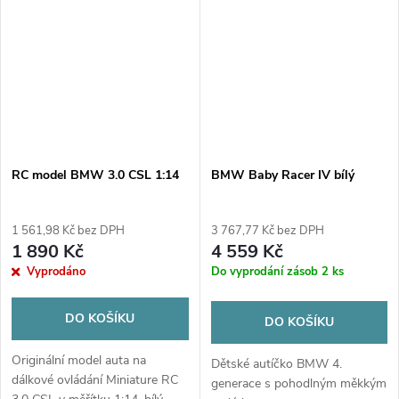
dárkovém balení. Ideální pro
sběratele i...
RC model BMW 3.0 CSL 1:14
BMW Baby Racer IV bílý
1 561,98 Kč bez DPH
3 767,77 Kč bez DPH
1 890 Kč
4 559 Kč
Vyprodáno
Do vyprodání zásob
2 ks
DO KOŠÍKU
DO KOŠÍKU
Originální model auta na
Dětské autíčko BMW 4.
dálkové ovládání Miniature RC
generace s pohodlným měkkým