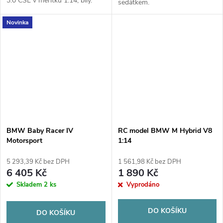
3.0 CSL v měřítku 1:14, bílý.
sedátkem.
Novinka
BMW Baby Racer IV
RC model BMW M Hybrid V8
Motorsport
1:14
5 293,39 Kč bez DPH
1 561,98 Kč bez DPH
6 405 Kč
1 890 Kč
Skladem
2 ks
Vyprodáno
DO KOŠÍKU
DO KOŠÍKU