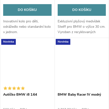
DO KOŠÍKU
DO KOŠÍKU
Inovativní kolo pro děti,
Exkluzivní plyšový medvídek
odrážedlo nebo standardní kolo
Steiff pro BMW o výšce 30 cm.
v jednom.
Vyroben z recyklovaných
materiálů, s nerezovým
Novinka
Novinka
knoflíkem v uchu a bílým
tričkem BMW. Kvalitní a
bezpečná hračka i...
Autíčko BMW i8 1:64
BMW Baby Racer IV modrý