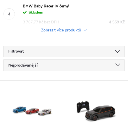
BMW Baby Racer IV černý
Skladem
3 767,77 Kč bez DPH
4 559 Kč
Zobrazit více produktů
Filtrovat
Ř
Nejprodávanější
a
Nejlevnější
V
Nejdražší
z
ý
Abecedně
e
p
n