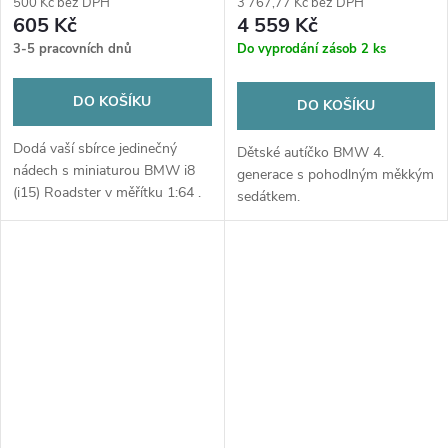
500 Kč bez DPH
3 767,77 Kč bez DPH
605 Kč
4 559 Kč
3-5 pracovních dnů
Do vyprodání zásob
2 ks
DO KOŠÍKU
DO KOŠÍKU
Dodá vaší sbírce jedinečný
Dětské autíčko BMW 4.
nádech s miniaturou BMW i8
generace s pohodlným měkkým
(i15) Roadster v měřítku 1:64 .
sedátkem.
Tento přesně reprodukovaný
model jednoho z
nejfuturističtějších sportovních
vozů...