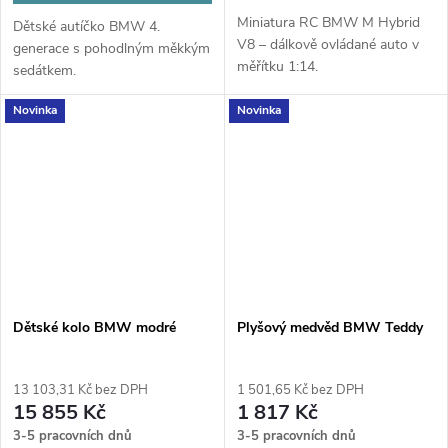
Miniatura RC BMW M Hybrid
Dětské autíčko BMW 4.
V8 – dálkově ovládané auto v
generace s pohodlným měkkým
měřítku 1:14.
sedátkem.
Novinka
Novinka
Dětské kolo BMW modré
Plyšový medvěd BMW Teddy
13 103,31 Kč bez DPH
1 501,65 Kč bez DPH
15 855 Kč
1 817 Kč
3-5 pracovních dnů
3-5 pracovních dnů