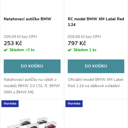
i
í
s
p
Natahovací autíčko BMW
RC model BMW XM Label Red
1:24
p
r
209,09 Kč bez DPH
658,68 Kč bez DPH
r
253 Kč
797 Kč
o
Skladem
>3 ks
Skladem
1 ks
o
d
DO KOŠÍKU
DO KOŠÍKU
d
u
Natahovací autíčka na výběr z
Oficiální model BMW XM Label
u
modelů BMW 3.0 CSL R, BMW
Red 1:24 na dálkové ovládání
k
X6M a BMW M6.
k
Novinka
Novinka
t
t
ů