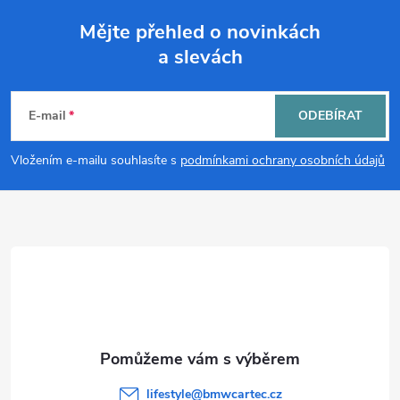
á
Mějte přehled o novinkách
d
a slevách
Z
a
á
c
E-mail
ODEBÍRAT
p
í
Vložením e-mailu souhlasíte s
podmínkami ochrany osobních údajů
p
a
r
t
v
í
k
y
v
lifestyle
@
bmwcartec.cz