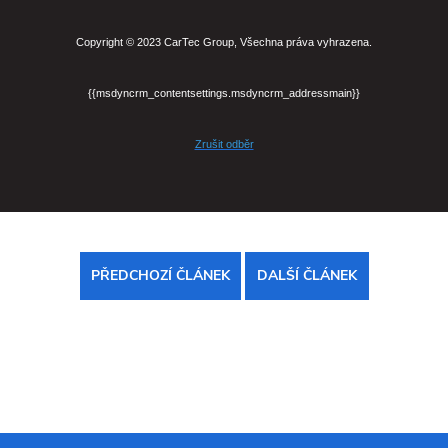
Copyright © 2023 CarTec Group, Všechna práva vyhrazena.
{{msdyncrm_contentsettings.msdyncrm_addressmain}}
Zrušit odběr
PŘEDCHOZÍ ČLÁNEK
DALŠÍ ČLÁNEK