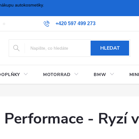
nákupu autokosmetiky.
+420 597 499 273
Kontaktujte nás
Obchodní podmínky a reklamační řád
Možnos
HLEDAT
DOPLŇKY
MOTORRAD
BMW
MIN
Performace - Ryzí v