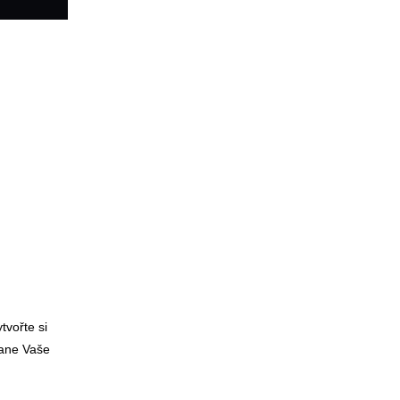
M
vořte si
tane Vaše