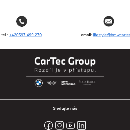
tel.:
+420597 499 270
email:
lifestyle@bmwcarte
Sledujte nás