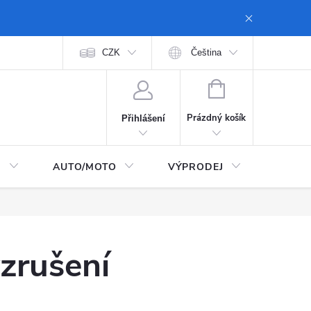
ti dopravy a platby
Moje objednávka
CZK
Čeština
Zásady ochrany osobních úd
NÁKUPNÍ
KOŠÍK
Prázdný košík
Přihlášení
I
AUTO/MOTO
VÝPRODEJ
CarTec
zrušení