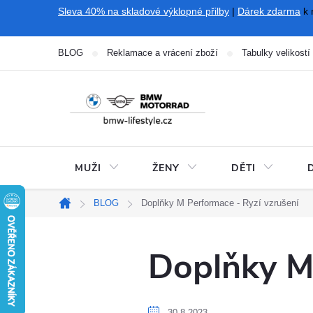
Přejít
Sleva 40% na skladové výklopné přilby
|
Dárek zdarma
k 
na
obsah
BLOG
Reklamace a vrácení zboží
Tabulky velikostí
MUŽI
ŽENY
DĚTI
BLOG
Doplňky M Performace - Ryzí vzrušení
Domů
Doplňky M 
30.8.2023