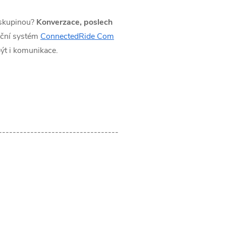
 skupinou?
Konverzace, poslech
ační systém
ConnectedRide Com
být i komunikace.
----------------------------------