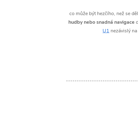
co může být hezčího, než se dě
hudby nebo snadná navigace
d
U1
nezávislý na 
---------------------------------