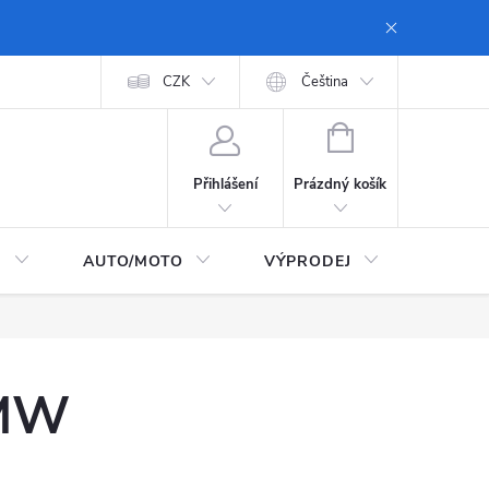
 dopravy a platby
Moje objednávka
CZK
Zásady ochrany osobních údajů
Čeština
NÁKUPNÍ
KOŠÍK
Prázdný košík
Přihlášení
I
AUTO/MOTO
VÝPRODEJ
CarTec
BMW