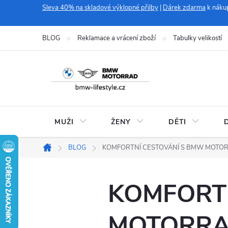
Přejít
Sleva 40% na skladové výklopné přilby
|
Dárek zdarma
k náku
na
obsah
BLOG
Reklamace a vrácení zboží
Tabulky velikostí
MUŽI
ŽENY
DĚTI
BLOG
KOMFORTNÍ CESTOVÁNÍ S BMW MOTO
Domů
KOMFORT
MOTORRA