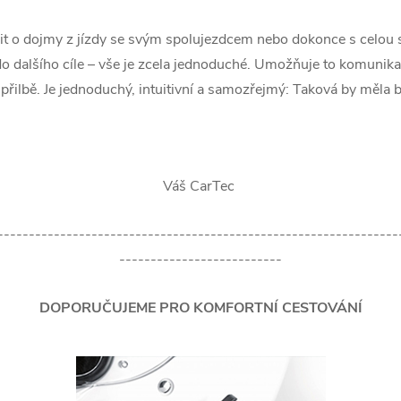
lit o dojmy z jízdy se svým spolujezdcem nebo dokonce s celou
o dalšího cíle – vše je zcela jednoduché. Umožňuje to komunik
přilbě. Je jednoduchý, intuitivní a samozřejmý: Taková by měla 
Váš CarTec
----------------------------------------------------------------
--------------------------
DOPORUČUJEME PRO KOMFORTNÍ CESTOVÁNÍ