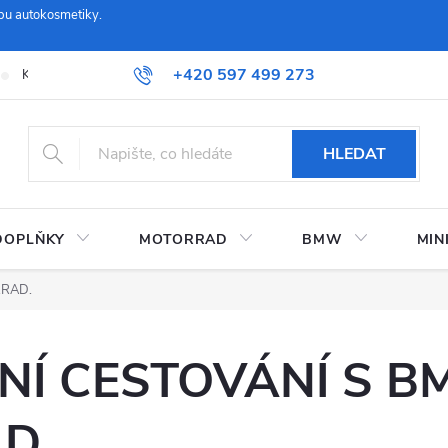
pu autokosmetiky.
+420 597 499 273
Kontaktujte nás
Obchodní podmínky a reklamační řád
Možnosti
HLEDAT
DOPLŇKY
MOTORRAD
BMW
MIN
RRAD.
NÍ CESTOVÁNÍ S 
D.