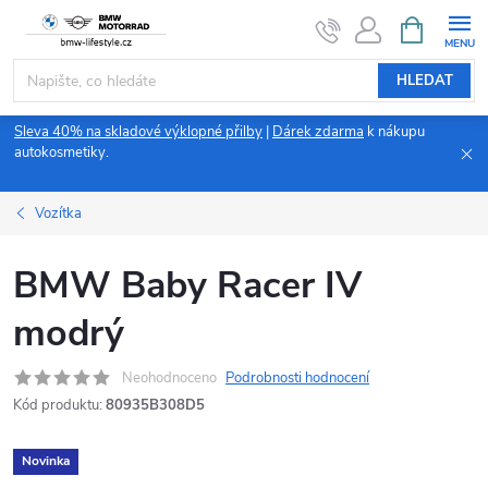
Přejít
NÁKUPNÍ
KOŠÍK
na
obsah
HLEDAT
Sleva 40% na skladové výklopné přilby
|
Dárek zdarma
k nákupu
autokosmetiky.
Vozítka
BMW Baby Racer IV
modrý
Neohodnoceno
Podrobnosti hodnocení
Kód produktu:
80935B308D5
Novinka