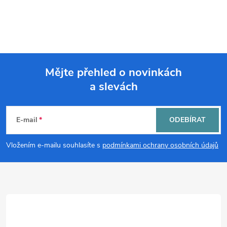
Mějte přehled o novinkách
a slevách
Z
á
E-mail
ODEBÍRAT
p
Vložením e-mailu souhlasíte s
podmínkami ochrany osobních údajů
a
t
í