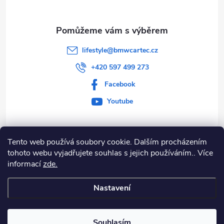
lifestyle
@
bmwcartec.cz
+420 597 499 273
Facebook
Youtube
Tento web používá soubory cookie. Dalším procházením
Informace pro vás
tohoto webu vyjadřujete souhlas s jejich používáním.. Více
informací
zde.
BLOG
Nastavení
Copyright 2026
BMW Lifestyle
. Všechna práva vyhrazena.
Souhlasím