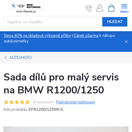
Přejít
NÁKUPNÍ
KOŠÍK
na
obsah
HLEDAT
Sleva 40% na skladové výklopné přilby
|
Dárek zdarma
k nákupu
autokosmetiky.
AUTO/MOTO
Sada dílů pro malý servis
na BMW R1200/1250
8 hodnocení
Podrobnosti hodnocení
Kód produktu:
EPR1200/1250M.S.