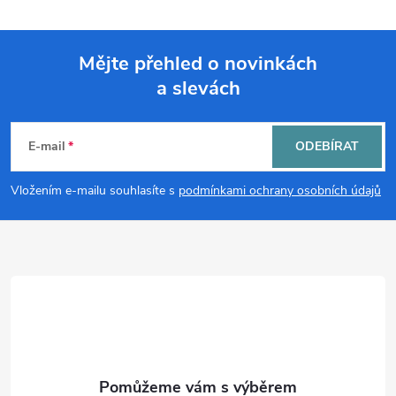
Mějte přehled o novinkách
a slevách
Z
á
E-mail
ODEBÍRAT
p
Vložením e-mailu souhlasíte s
podmínkami ochrany osobních údajů
a
t
í