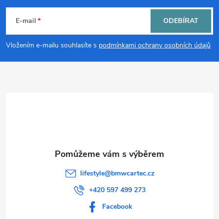
á
E-mail
ODEBÍRAT
p
Vložením e-mailu souhlasíte s
podmínkami ochrany osobních údajů
a
t
í
lifestyle
@
bmwcartec.cz
+420 597 499 273
Facebook