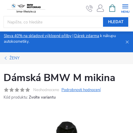
Přejít
NÁKUPNÍ
KOŠÍK
na
obsah
HLEDAT
Sleva 40% na skladové výklopné přilby
|
Dárek zdarma
k nákupu
autokosmetiky.
ŽENY
Dámská BMW M mikina
Neohodnoceno
Podrobnosti hodnocení
Kód produktu:
Zvolte variantu