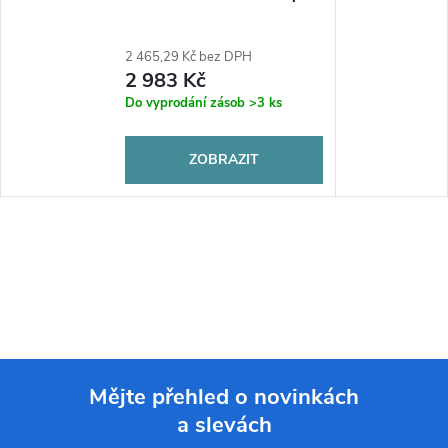
2 465,29 Kč bez DPH
2 983 Kč
Do vyprodání zásob
>3 ks
ZOBRAZIT
Mějte přehled o novinkách
a slevách
Z