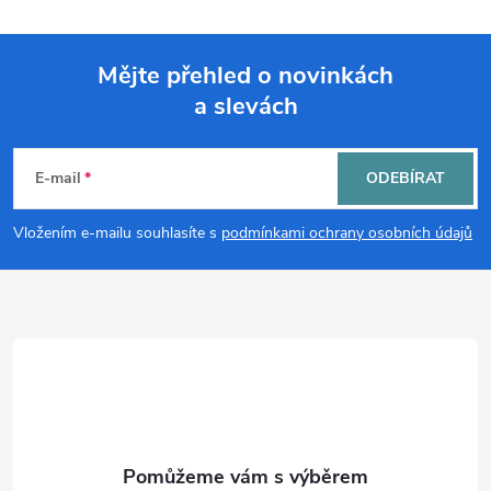
Mějte přehled o novinkách
a slevách
Z
á
E-mail
ODEBÍRAT
p
Vložením e-mailu souhlasíte s
podmínkami ochrany osobních údajů
a
t
í