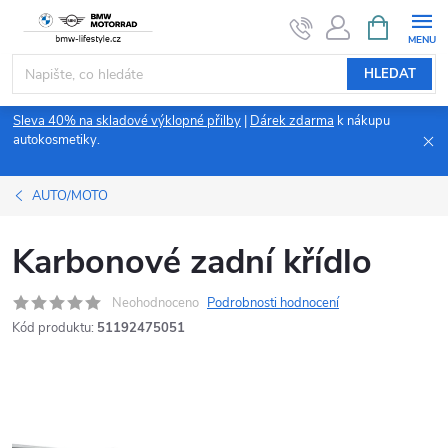
Přejít
NÁKUPNÍ
KOŠÍK
na
obsah
HLEDAT
Sleva 40% na skladové výklopné přilby
|
Dárek zdarma
k nákupu
autokosmetiky.
AUTO/MOTO
Karbonové zadní křídlo
Neohodnoceno
Podrobnosti hodnocení
Kód produktu:
51192475051