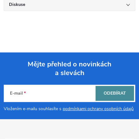
Diskuse
Mějte přehled o novinkách
a slevách
Z
á
E-mail
ODEBÍRAT
p
Vložením e-mailu souhlasíte s
podmínkami ochrany osobních údajů
a