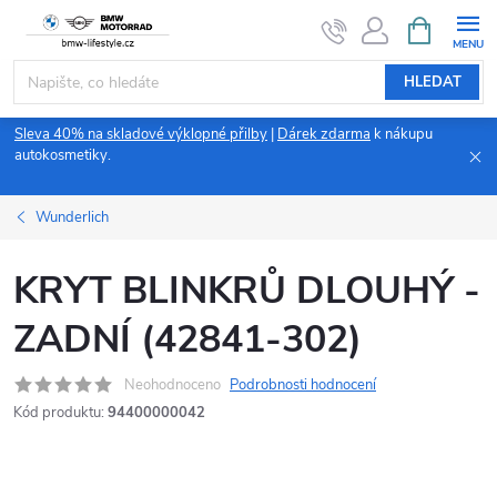
Přejít
NÁKUPNÍ
KOŠÍK
na
obsah
HLEDAT
Sleva 40% na skladové výklopné přilby
|
Dárek zdarma
k nákupu
autokosmetiky.
Wunderlich
KRYT BLINKRŮ DLOUHÝ -
ZADNÍ (42841-302)
Neohodnoceno
Podrobnosti hodnocení
Kód produktu:
94400000042