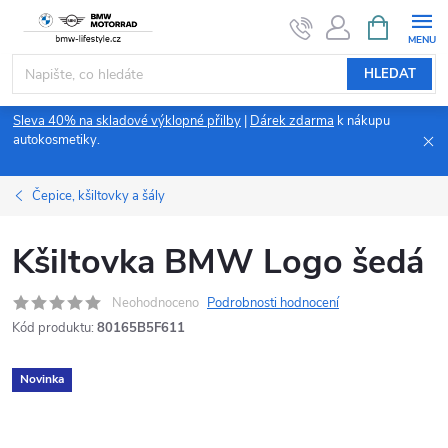
Přejít
NÁKUPNÍ
KOŠÍK
na
obsah
HLEDAT
Sleva 40% na skladové výklopné přilby
|
Dárek zdarma
k nákupu
autokosmetiky.
Čepice, kšiltovky a šály
Kšiltovka BMW Logo šedá
Neohodnoceno
Podrobnosti hodnocení
Kód produktu:
80165B5F611
Novinka