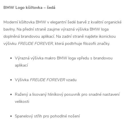
BMW Logo kšiltovka – šedá
Moderní kšiltovka BMW v elegantní šedé barvě z kvalitní organické
bavlny. Na přední straně zaujme výrazná výšivka BMW loga
doplněná brandovou aplikací. Na zadní straně najdete ikonickou
výšivku
FREUDE FOREVER
, která podtrhuje filozofii značky.
Výrazná výšivka makro BMW loga vpředu s brandovou
aplikací
Výšivka
FREUDE FOREVER
vzadu
Ražený a lisovaný hliníkový posuvník pro snadné nastavení
velikosti
5panelový střih pro pohodlné nošení