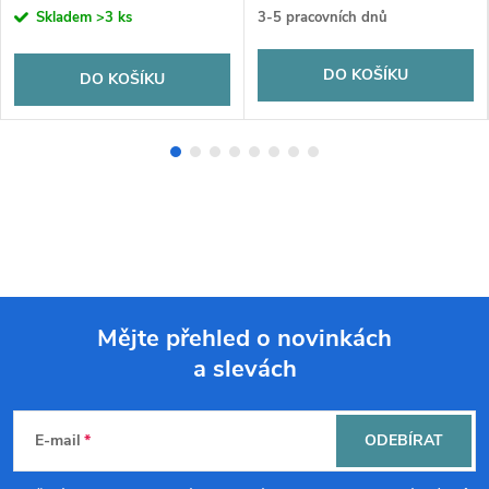
Skladem
>3 ks
3-5 pracovních dnů
DO KOŠÍKU
DO KOŠÍKU
Mějte přehled o novinkách
a slevách
Z
á
E-mail
ODEBÍRAT