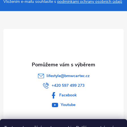
p
Vložením e-mailu souhlasíte s
podmínkami ochrany osobních údajů
a
t
í
lifestyle
@
bmwcartec.cz
+420 597 499 273
Facebook
Youtube