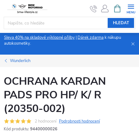
Přejít
NÁKUPNÍ
KOŠÍK
na
obsah
HLEDAT
Sleva 40% na skladové výklopné přilby
|
Dárek zdarma
k nákupu
autokosmetiky.
Wunderlich
OCHRANA KARDAN
PADS PRO HP/ K/ R
(20350-002)
2 hodnocení
Podrobnosti hodnocení
Kód produktu:
94400000026