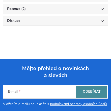
Recenze (2)
Diskuse
Mějte přehled o novinkách
a slevách
Z
á
E-mail
ODEBÍRAT
p
Vložením e-mailu souhlasíte s
podmínkami ochrany osobních údajů