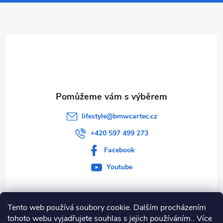
a
t
í
lifestyle
@
bmwcartec.cz
+420 597 499 273
Facebook
Youtube
Tento web používá soubory cookie. Dalším procházením
Informace pro vás
tohoto webu vyjadřujete souhlas s jejich používáním.. Více