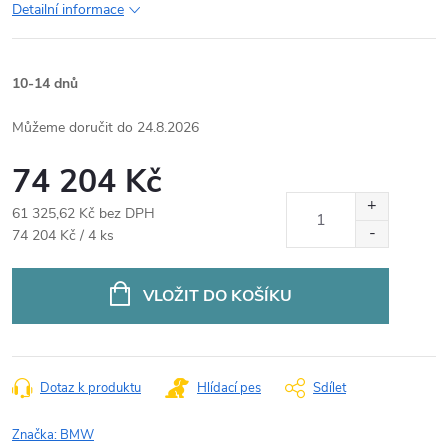
Detailní informace
10-14 dnů
24.8.2026
74 204 Kč
61 325,62 Kč bez DPH
Měrná
74 204 Kč / 4 ks
cena:
VLOŽIT DO KOŠÍKU
Dotaz k produktu
Hlídací pes
Sdílet
Značka:
BMW