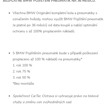
BEZPLATNÉ BMW POJIŠTĚNÍ PNEUMATIK NA 36 MĚSÍCŮ.
Všechna BMW Originální kompletní kola a pneumatiky s
označením hvězdy, mohou využít BMW Pojištění pneumatik.
Je platné po 36 měsíců od data koupě a nabízí optimální
ochranu s až 100% proplacením nákladů.
S BMW Pojištěním pneumatik bude v případě poškození
proplaceno až 100 % nákladů na pneumatiky.*
1. rok 100 %
2. rok 75 %
3. rok 50 %
*Bez montáže.
Společnost CarTec Ostrava si vyhrazuje právo na tiskové
chyby a změnu cen zvýhodněných sad.