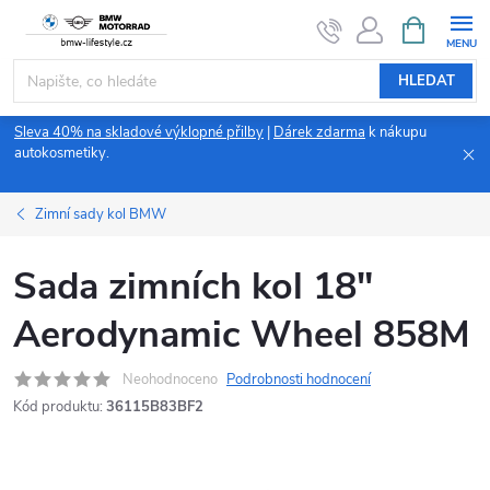
Přejít
NÁKUPNÍ
KOŠÍK
na
obsah
HLEDAT
Sleva 40% na skladové výklopné přilby
|
Dárek zdarma
k nákupu
autokosmetiky.
Zimní sady kol BMW
Sada zimních kol 18"
Aerodynamic Wheel 858M
Neohodnoceno
Podrobnosti hodnocení
Kód produktu:
36115B83BF2