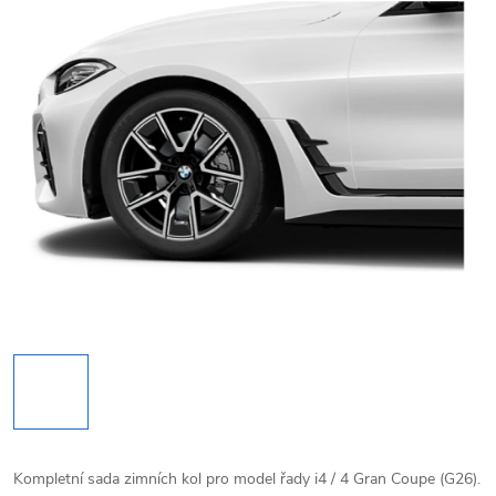
Kompletní sada zimních kol pro model řady i4 / 4 Gran Coupe (G26).