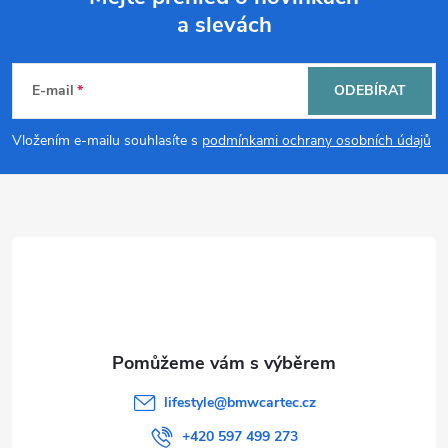
a slevách
Z
á
E-mail
ODEBÍRAT
p
Vložením e-mailu souhlasíte s
podmínkami ochrany osobních údajů
a
t
í
lifestyle
@
bmwcartec.cz
+420 597 499 273