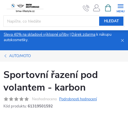
Přejít
NÁKUPNÍ
KOŠÍK
na
obsah
HLEDAT
Sleva 40% na skladové výklopné přilby
|
Dárek zdarma
k nákupu
autokosmetiky.
AUTO/MOTO
Sportovní řazení pod
volantem - karbon
Neohodnoceno
Podrobnosti hodnocení
Kód produktu:
61319501592