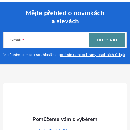
Mějte přehled o novinkách
a slevách
Z
á
E-mail
ODEBÍRAT
p
Vložením e-mailu souhlasíte s
podmínkami ochrany osobních údajů
a
t
í