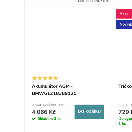
maximální komfort na cestách.
Kód:
76615B673D4
Akce
Novin
Akumulátor AGM -
Tričk
BMW61218389125
3 360,33 Kč bez DPH
602,48 
4 066 Kč
729 
DO KOŠÍKU
Skladem
3 ks
Do vyp
1 ks