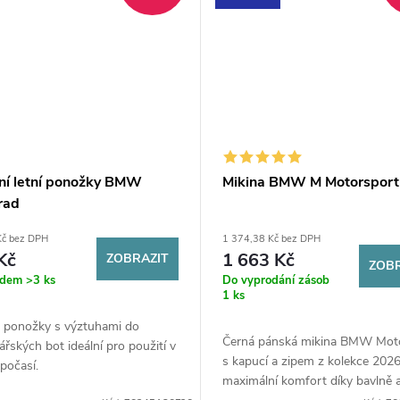
ní letní ponožky BMW
Mikina BMW M Motorsport
rad
Kč bez DPH
1 374,38 Kč bez DPH
Kč
1 663 Kč
ZOBRAZIT
ZOBR
adem
>3 ks
Do vyprodání zásob
1 ks
 ponožky s výztuhami do
Černá pánská mikina BMW Mot
řských bot ideální pro použití v
s kapucí a zipem z kolekce 2026
počasí.
maximální komfort díky bavlně 