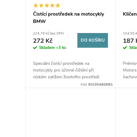
Čistící prostředek na motocykly
Kliče
BMW
224,79 Kč bez DPH
154,55 
272 Kč
187 
DO KOŠÍKU
Skladem
>3 ks
Skl
Speciální čistící prostředek na
Prémio
motocykly pro účinné čištění při
Motors
nízkém zatížení životního prostředí.
šachovn
zapíná
Kód:
83105A6D0B1
pro max