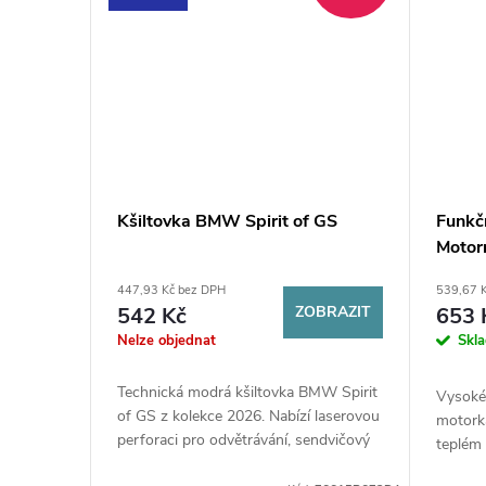
Kšiltovka BMW Spirit of GS
Funkč
Motor
447,93 Kč bez DPH
539,67 
542 Kč
ZOBRAZIT
653 
Nelze objednat
Skl
Technická modrá kšiltovka BMW Spirit
Vysoké
of GS z kolekce 2026. Nabízí laserovou
motorká
perforaci pro odvětrávání, sendvičový
teplém 
kšilt a nastavitelné zapínání pro