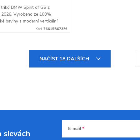
 triko BMW Spirit of GS z
e 2026. Vyrobeno ze 100%
ké bavlny s moderní vertikální
u. Maximální pohodlí a ikonický
Kód:
76615B673F6
o každého fanouška...
S
NAČÍST 18 DALŠÍCH
t
r
á
n
k
o
v
E-mail
a slevách
á