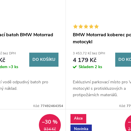
ací batoh BMW Motorrad
BMW Motorrad koberec p
motocykl
Kč bez DPH
3 453,72 Kč bez DPH
Kč
4 179 Kč
DO KOŠÍKU
DO K
adem
>3 ks
Skladem
2 ks
cí vodě odpudivý batoh pro
Exkluzivní parkovací místo pro 
ný náklad.
motocykl s protiskluzových a
protipožárních materiálů.
Kód:
77492464354
Kód:
77
Akce
–30 %
Novinka
934 Kč
2