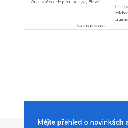
Originální baterie pro motocykly BMW.
Pánské
kolekc
organic
grafiko
Kód:
61218389125
styl pr
O
v
l
á
d
a
c
Z
Mějte přehled o novinkách