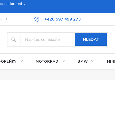
pu autokosmetiky.
+420 597 499 273
Kontaktujte nás
Obchodní podmínky a reklamační řád
Možnosti
HLEDAT
DOPLŇKY
MOTORRAD
BMW
MIN