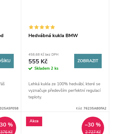
od
Hedvábná kukla BMW
458,68 Kč bez DPH
555 Kč
OŠÍKU
ZOBRAZIT
Skladem
2 ks
Váš
Lehká kukla ze 100% hedvábí, které se
vyznačuje především perfektní regulací
teploty.
025A5F058
Kód:
76235A80FA2
Akce
–30 %
–30 %
 376 Kč
2 727 Kč