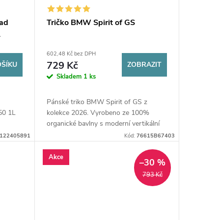
ad
Tričko BMW Spirit of GS
L
602,48 Kč bez DPH
729 Kč
OŠÍKU
ZOBRAZIT
Skladem
1 ks
Pánské triko BMW Spirit of GS z
50 1L
kolekce 2026. Vyrobeno ze 100%
organické bavlny s moderní vertikální
grafikou. Maximální pohodlí a ikonický
122405891
Kód:
76615B67403
styl pro každého fanouška...
Akce
–30 %
793 Kč