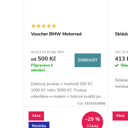
Voucher BMW Motorrad
Sklád
od 413,22 Kč bez DPH
341,32 
500 Kč
413 
od
ZOBRAZIT
Připraveno k
Skl
odeslání
Skláda
Dárkový poukaz v hodnotě 500 Kč,
nečeka
1000 Kč nebo 5000 Kč. Poukaz
odesíláme e-mailem v tiskové kvalitě po
předchozí platbě.
Kód:
3333333/500
Akce
Akce
–29 %
Novinka
774 Kč