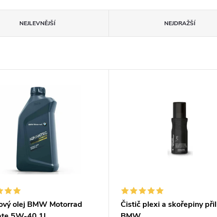
NEJLEVNĚJŠÍ
NEJDRAŽŠÍ
ový olej BMW Motorrad
Čistič plexi a skořepiny při
ate 5W-40 1L
BMW