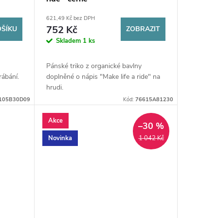
621,49 Kč bez DPH
752 Kč
OŠÍKU
ZOBRAZIT
Skladem
1 ks
Pánské triko z organické bavlny
rábání.
doplněné o nápis "Make life a ride" na
hrudi.
105B30D09
Kód:
76615A81230
Akce
–30 %
Novinka
1 042 Kč