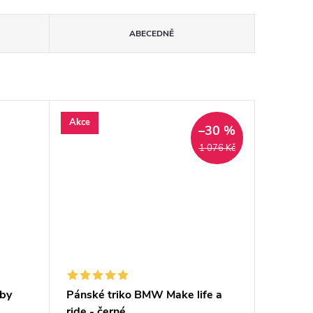
ABECEDNĚ
Akce
–30 %
1 076 Kč
lby
Pánské triko BMW Make life a
ride - černé