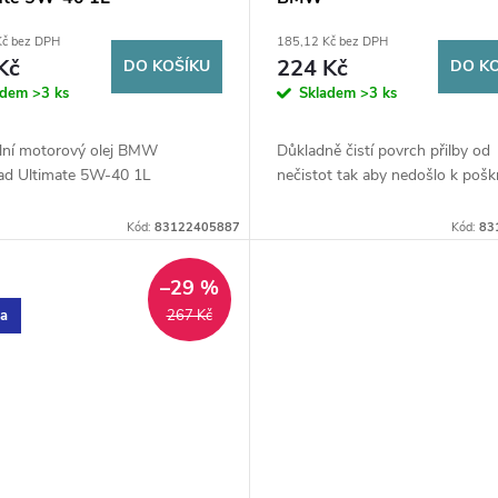
Kč bez DPH
185,12 Kč bez DPH
Kč
224 Kč
DO KOŠÍKU
DO K
adem
>3 ks
Skladem
>3 ks
ální motorový olej BMW
Důkladně čistí povrch přilby od
ad Ultimate 5W-40 1L
nečistot tak aby nedošlo k pošk
Kód:
83122405887
Kód:
83
–29 %
ka
267 Kč