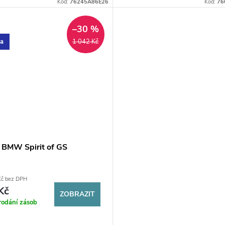
elastanu, výrazná loga na zádec
Kód:
76245A86E26
Kód:
76
nápis na rukávu. Váš ideální...
–30 %
ka
1 042 Kč
o BMW Spirit of GS
Kč bez DPH
Kč
ZOBRAZIT
rodání zásob