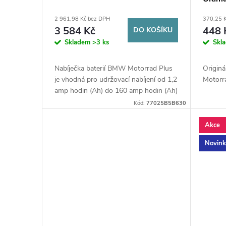
r
d
2 961,98 Kč bez DPH
370,25 
o
3 584 Kč
448 
DO KOŠÍKU
u
Skladem
>3 ks
Skl
d
k
Nabíječka baterií BMW Motorrad Plus
Origin
u
je vhodná pro udržovací nabíjení od 1,2
Motorr
t
amp hodin (Ah) do 160 amp hodin (Ah)
k
a pro optimalizované nabíjení 12V
Kód:
77025B5B630
AGM, olověných a...
ů
Akce
t
Novin
ů