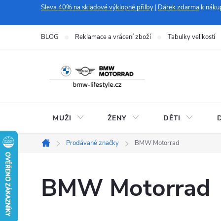
Přejít
Sleva 40% na skladové výklopné přilby
|
Dárek zdarma
k náku
na
obsah
BLOG
Reklamace a vrácení zboží
Tabulky velikostí
MUŽI
ŽENY
DĚTI
Prodávané značky
BMW Motorrad
Domů
BMW Motorrad