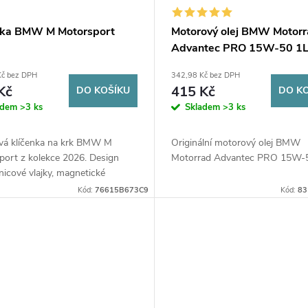
nka BMW M Motorsport
Motorový olej BMW Motorr
Advantec PRO 15W-50 1
Kč bez DPH
342,98 Kč bez DPH
Kč
415 Kč
DO KOŠÍKU
DO K
adem
>3 ks
Skladem
>3 ks
vá klíčenka na krk BMW M
Originální motorový olej BMW
port z kolekce 2026. Design
Motorrad Advantec PRO 15W-
icové vlajky, magnetické
ní FIDLOCK a kovová karabina
Kód:
76615B673C9
Kód:
83
imální bezpečí vašich klíčů.