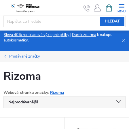
Přejít
NÁKUPNÍ
KOŠÍK
na
obsah
HLEDAT
Sleva 40% na skladové výklopné přilby
|
Dárek zdarma
k nákupu
autokosmetiky.
Prodávané značky
Rizoma
Webová stránka značky:
Rizoma
Ř
Nejprodávanější
a
Nejlevnější
V
Nejdražší