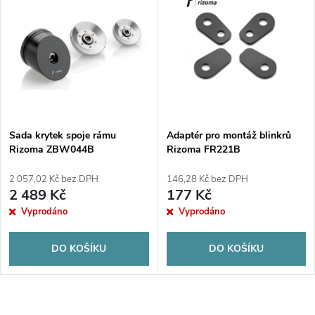
z
ý
Abecedně
e
p
n
i
í
s
p
Sada krytek spoje rámu
Adaptér pro montáž blinkrů
Rizoma ZBW044B
Rizoma FR221B
p
r
2 057,02 Kč bez DPH
146,28 Kč bez DPH
r
2 489 Kč
177 Kč
o
Vyprodáno
Vyprodáno
o
d
DO KOŠÍKU
DO KOŠÍKU
d
u
u