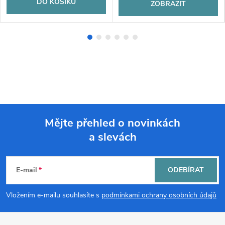
DO KOŠÍKU
ZOBRAZIT
Mějte přehled o novinkách
a slevách
Z
á
E-mail
ODEBÍRAT
p
Vložením e-mailu souhlasíte s
podmínkami ochrany osobních údajů
a