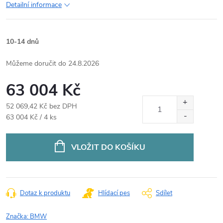
Detailní informace
10-14 dnů
24.8.2026
63 004 Kč
52 069,42 Kč bez DPH
Měrná
63 004 Kč / 4 ks
cena:
VLOŽIT DO KOŠÍKU
Dotaz k produktu
Hlídací pes
Sdílet
Značka:
BMW