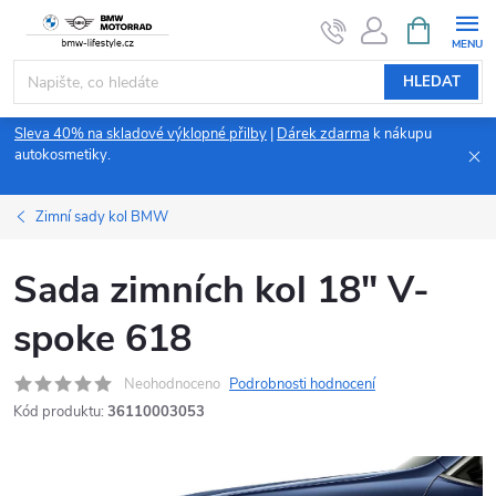
Přejít
NÁKUPNÍ
KOŠÍK
na
obsah
HLEDAT
Sleva 40% na skladové výklopné přilby
|
Dárek zdarma
k nákupu
autokosmetiky.
Zimní sady kol BMW
Sada zimních kol 18" V-
spoke 618
Neohodnoceno
Podrobnosti hodnocení
Kód produktu:
36110003053