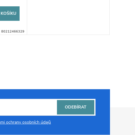
 KOŠÍKU
:
80212466329
ODEBÍRAT
mi ochrany osobních údajů