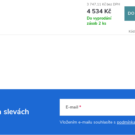
3 747,11 Kč bez DPH
4 534 Kč
DO
Do vyprodání
zásob
2 ks
Kód
E-mail
a slevách
Vložením e-mailu souhlasíte s
podmínka