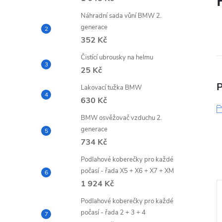
Náhradní sada vůní BMW 2.
generace
352 Kč
Čistící ubrousky na helmu
25 Kč
P
Lakovací tužka BMW
630 Kč
BMW osvěžovač vzduchu 2.
generace
734 Kč
Podlahové koberečky pro každé
počasí - řada X5 + X6 + X7 + XM
1 924 Kč
Podlahové koberečky pro každé
počasí - řada 2 + 3 + 4