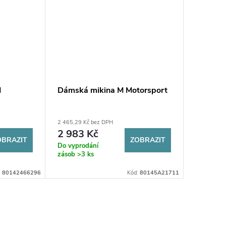
M
Dámská mikina M Motorsport
Dámská
2 465,29 Kč bez DPH
4 661,16 K
2 983 Kč
5 640
OBRAZIT
ZOBRAZIT
Do vyprodání
Sklad
zásob
>3 ks
:
80142466296
Kód:
80145A21711