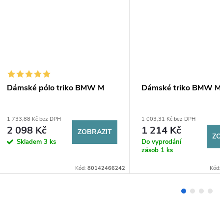
Dámské pólo triko BMW M
Dámské triko BMW 
1 733,88 Kč bez DPH
1 003,31 Kč bez DPH
2 098 Kč
1 214 Kč
ZOBRAZIT
Z
Skladem
3 ks
Do vyprodání
zásob
1 ks
Kód:
80142466242
Kód