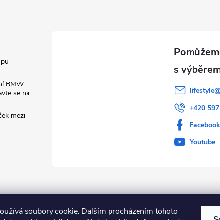
upu
ení BMW
lifestyle
vte se na
+420 597
ček mezi
Faceboo
Youtube
oužívá soubory cookie. Dalším procházením tohoto
S