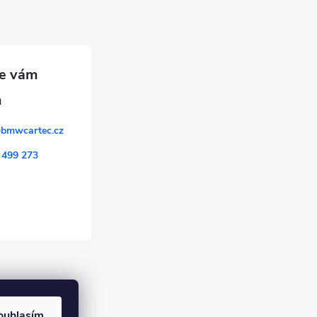
@
bmwcartec.cz
 499 273
k
ouhlasím