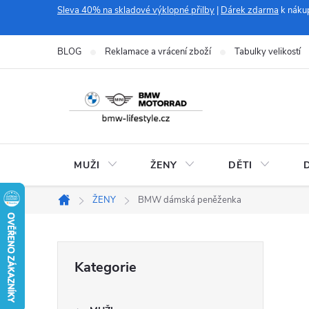
Přejít
Sleva 40% na skladové výklopné přilby
|
Dárek zdarma
k náku
na
obsah
BLOG
Reklamace a vrácení zboží
Tabulky velikostí
MUŽI
ŽENY
DĚTI
ŽENY
BMW dámská peněženka
Domů
P
Přeskočit
Kategorie
kategorie
o