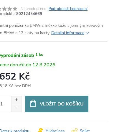
Neohodnoceno
Podrobnosti hodnocení
produktu:
80212454669
antní peněženka BMW z měkké kůže s jemným kovovým
m BMW a 12 sloty na karty.
Detailní informace
vyprodání zásob
1 ks
12.8.2026
 652 Kč
8,18 Kč bez DPH
ná
:
VLOŽIT DO KOŠÍKU
Dotaz k produktu
Hlídací pes
Sdílet