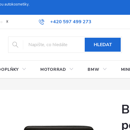
pu autokosmetiky.
+420 597 499 273
Kontaktujte nás
Obchodní podmínky a reklamační řád
Možnosti
HLEDAT
DOPLŇKY
MOTORRAD
BMW
MIN
B
p