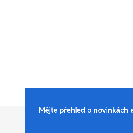
Z
Mějte přehled o novinkách
á