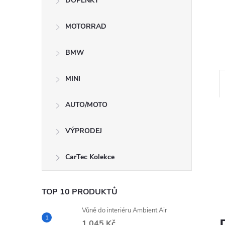
DOPLŇKY
n
MOTORRAD
e
BMW
l
MINI
AUTO/MOTO
VÝPRODEJ
CarTec Kolekce
TOP 10 PRODUKTŮ
Vůně do interiéru Ambient Air
1 045 Kč