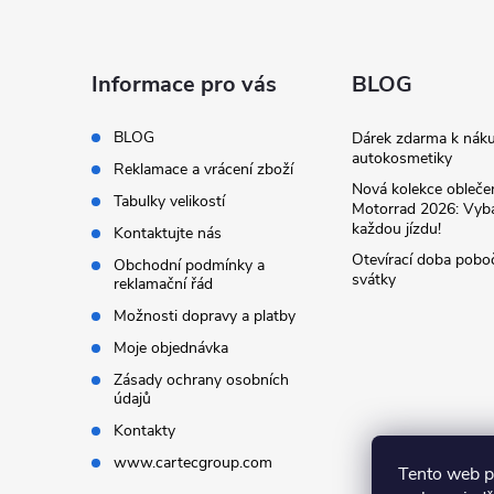
p
a
Informace pro vás
BLOG
t
BLOG
Dárek zdarma k nák
autokosmetiky
Reklamace a vrácení zboží
í
Nová kolekce obleč
Tabulky velikostí
Motorrad 2026: Vyba
každou jízdu!
Kontaktujte nás
Otevírací doba pobo
Obchodní podmínky a
svátky
reklamační řád
Možnosti dopravy a platby
Moje objednávka
Zásady ochrany osobních
údajů
Kontakty
www.cartecgroup.com
Tento web p