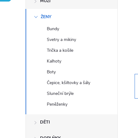
MUŽI
s
ŽENY
t
Bundy
r
Svetry a mikiny
a
Trička a košile
Kalhoty
n
Boty
n
Čepice, kšiltovky a šály
Sluneční brýle
í
Peněženky
p
DĚTI
a