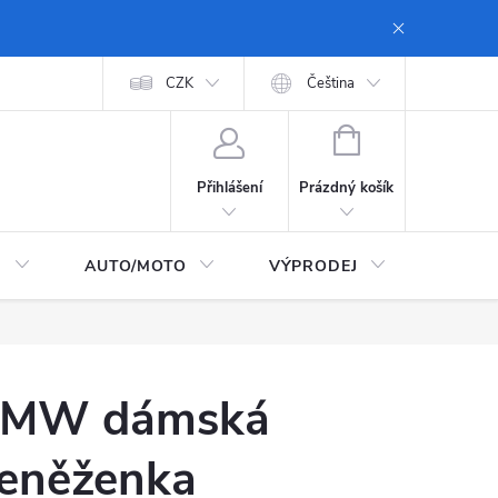
 dopravy a platby
Moje objednávka
CZK
Zásady ochrany osobních údajů
Čeština
NÁKUPNÍ
KOŠÍK
Prázdný košík
Přihlášení
I
AUTO/MOTO
VÝPRODEJ
CarTec
MW dámská
eněženka