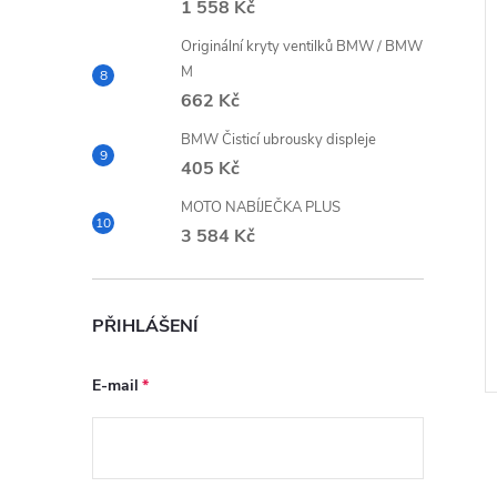
1 558 Kč
Originální kryty ventilků BMW / BMW
M
662 Kč
BMW Čisticí ubrousky displeje
405 Kč
ina M Motorsport
Dámská péřová bunda BMW
MOTO NABÍJEČKA PLUS
3 584 Kč
z DPH
4 661,16 Kč bez DPH
5 640 Kč
ZOBRAZIT
ZOBRAZIT
Skladem
2 ks
PŘIHLÁŠENÍ
Kód:
80145A21711
Kód:
80142466147
E-mail