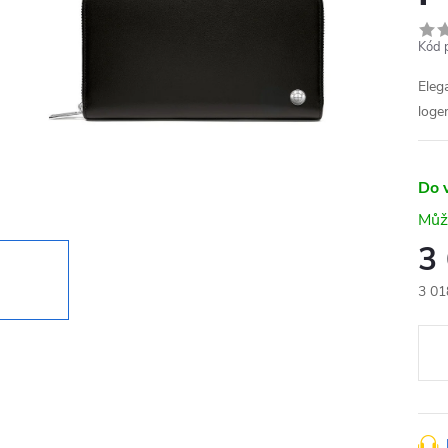
Kód 
Eleg
loge
Do 
3
3 01
Měr
cena