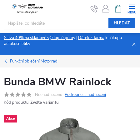
Přejít
NÁKUPNÍ
KOŠÍK
na
obsah
HLEDAT
Sleva 40% na skladové výklopné přilby
|
Dárek zdarma
k nákupu
autokosmetiky.
Funkční oblečení Motorrad
Bunda BMW Rainlock
Neohodnoceno
Podrobnosti hodnocení
Kód produktu:
Zvolte variantu
Akce