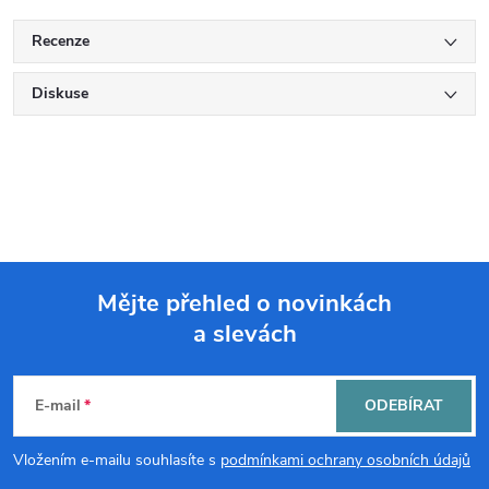
Recenze
Diskuse
Mějte přehled o novinkách
a slevách
Z
á
E-mail
ODEBÍRAT
p
Vložením e-mailu souhlasíte s
podmínkami ochrany osobních údajů