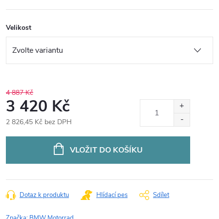
Velikost
4 887 Kč
3 420 Kč
2 826,45 Kč bez DPH
Měrná
cena:
VLOŽIT DO KOŠÍKU
Dotaz k produktu
Hlídací pes
Sdílet
Značka:
BMW Motorrad