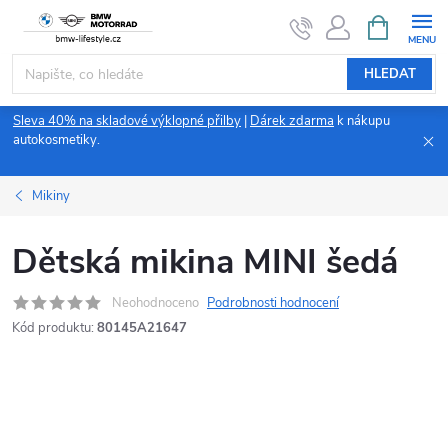
Přejít
NÁKUPNÍ
KOŠÍK
na
obsah
HLEDAT
Sleva 40% na skladové výklopné přilby
|
Dárek zdarma
k nákupu
autokosmetiky.
Mikiny
Dětská mikina MINI šedá
Neohodnoceno
Podrobnosti hodnocení
Kód produktu:
80145A21647