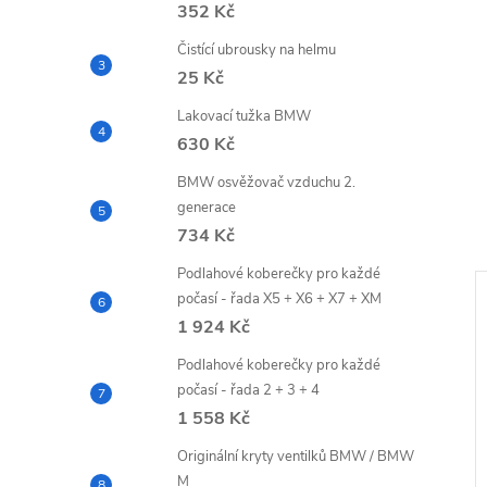
352 Kč
Čistící ubrousky na helmu
25 Kč
Lakovací tužka BMW
630 Kč
BMW osvěžovač vzduchu 2.
generace
734 Kč
Podlahové koberečky pro každé
počasí - řada X5 + X6 + X7 + XM
1 924 Kč
Podlahové koberečky pro každé
počasí - řada 2 + 3 + 4
1 558 Kč
Originální kryty ventilků BMW / BMW
M