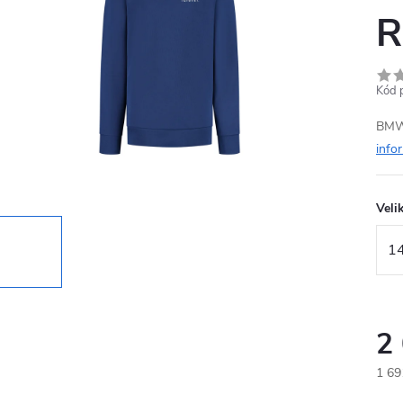
R
Kód 
BMW 
info
Veli
2
1 69
Měr