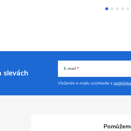
E-mail
a slevách
Vložením e-mailu souhlasíte s
podmínka