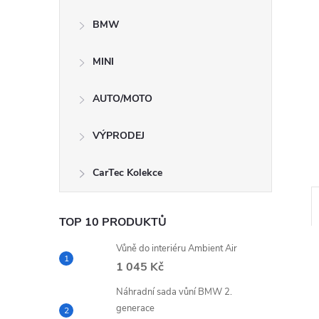
n
BMW
e
MINI
l
AUTO/MOTO
VÝPRODEJ
CarTec Kolekce
TOP 10 PRODUKTŮ
Vůně do interiéru Ambient Air
1 045 Kč
Náhradní sada vůní BMW 2.
generace