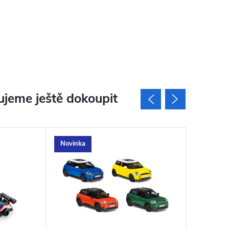
jeme ještě dokoupit
Novinka
Novinka