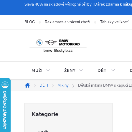
Přejít
Sleva 40% na skladové výklopné přilby
|
Dárek zdarma
k náku
na
obsah
BLOG
Reklamace a vrácení zboží
Tabulky velikostí
MUŽI
ŽENY
DĚTI
DĚTI
Mikiny
Dětská mikina BMW s kapucí L
Domů
P
Přeskočit
Kategorie
kategorie
o