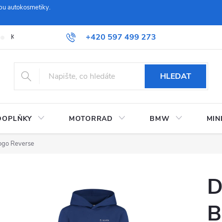
pu autokosmetiky.
+420 597 499 273
Kontaktujte nás
Obchodní podmínky a reklamační řád
Možnosti
HLEDAT
DOPLŇKY
MOTORRAD
BMW
MIN
ogo Reverse
D
B