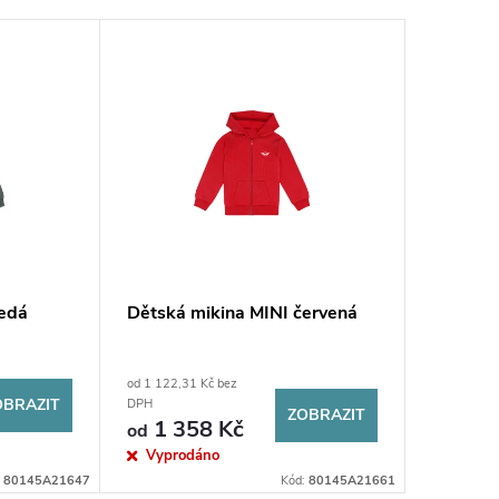
šedá
Dětská mikina MINI červená
Dětská 
M Motor
od 1 122,31 Kč bez
1 233,06 K
OBRAZIT
1 492
DPH
ZOBRAZIT
1 358 Kč
od
Sklad
Vyprodáno
:
80145A21647
Kód:
80145A21661