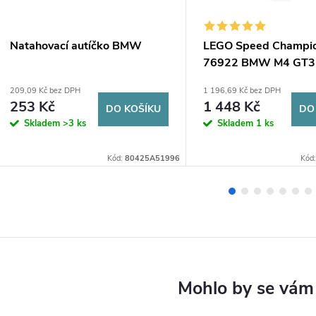
Natahovací autíčko BMW
LEGO Speed Champi
76922 BMW M4 GT3
M Hybrid V8 Race Ca
209,09 Kč bez DPH
1 196,69 Kč bez DPH
253 Kč
1 448 Kč
DO KOŠÍKU
DO
Skladem
>3 ks
Skladem
1 ks
Kód:
80425A51996
Kód