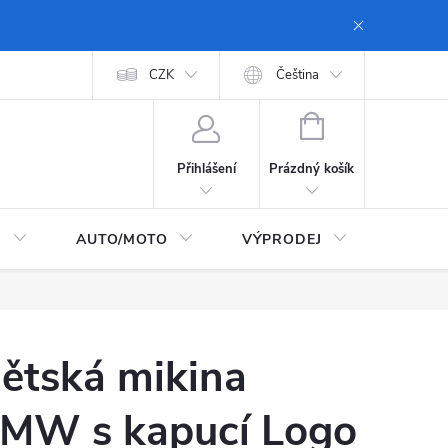
 dopravy a platby
Moje objednávka
CZK
Zásady ochrany osobních údajů
Čeština
NÁKUPNÍ
KOŠÍK
Prázdný košík
Přihlášení
I
AUTO/MOTO
VÝPRODEJ
CarTec
ětská mikina
MW s kapucí Logo