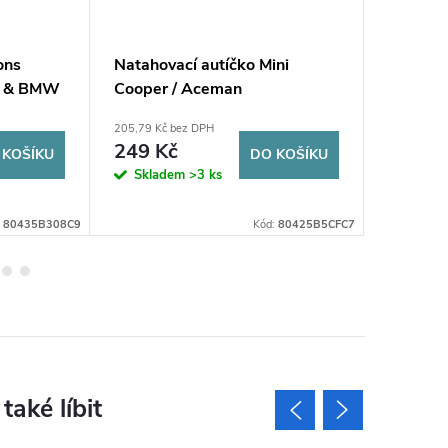
ons
Natahovací autíčko Mini
Plyšov
 & BMW
Cooper / Aceman
rs
205,79 Kč bez DPH
1 501,65 K
249 Kč
1 817
 KOŠÍKU
DO KOŠÍKU
Skladem
>3 ks
3-5 praco
dnů
:
80435B308C9
Kód:
80425B5CFC7