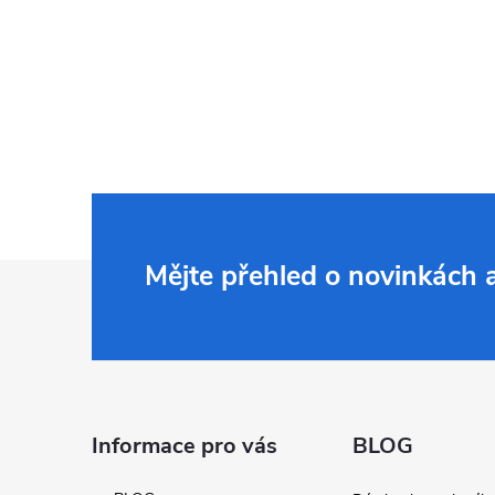
Z
Mějte přehled o novinkách
á
p
a
Informace pro vás
BLOG