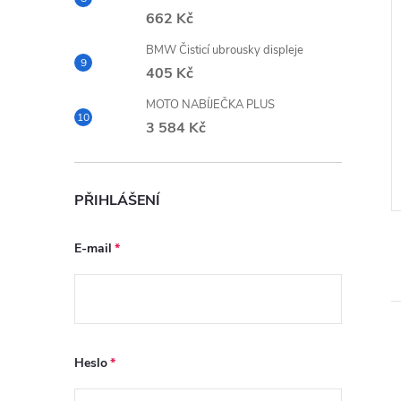
662 Kč
BMW Čisticí ubrousky displeje
4
Plyšový pegas BMW
405 Kč
MOTO NABÍJEČKA PLUS
z DPH
1 339,67 Kč bez DPH
3 584 Kč
1 621 Kč
DO KOŠÍKU
DO KOŠÍKU
 ks
Skladem
3 ks
PŘIHLÁŠENÍ
Kód:
80445A52019
Kód:
80455A7E4B6
E-mail
Heslo