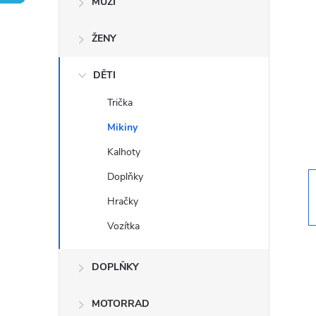
MUŽI
s
ŽENY
t
DĚTI
r
Trička
a
Mikiny
n
Kalhoty
Doplňky
n
Hračky
í
Vozítka
p
DOPLŇKY
a
MOTORRAD