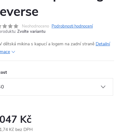
everse
Neohodnoceno
Podrobnosti hodnocení
produktu:
Zvolte variantu
dětská mikina s kapucí a logem na zadní straně
Detailní
rmace
kost
 047 Kč
1,74 Kč bez DPH
ná