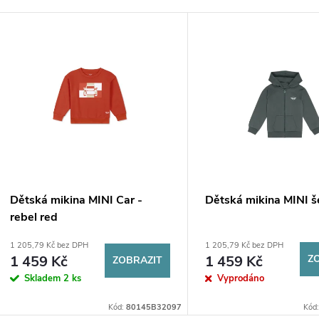
Dětská mikina MINI Car -
Dětská mikina MINI 
rebel red
1 205,79 Kč bez DPH
1 205,79 Kč bez DPH
1 459 Kč
1 459 Kč
Z
ZOBRAZIT
Skladem
2 ks
Vyprodáno
Kód:
80145B32097
Kód