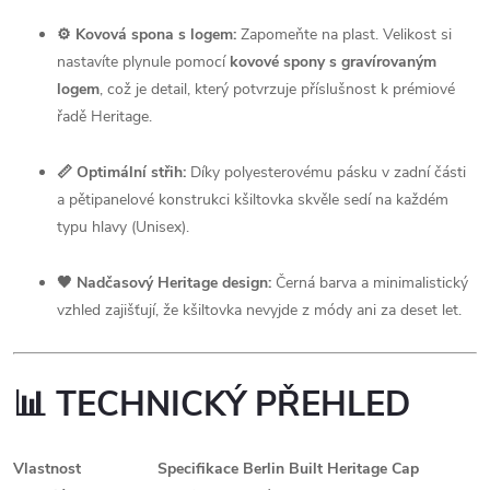
⚙️ Kovová spona s logem:
Zapomeňte na plast. Velikost si
nastavíte plynule pomocí
kovové spony s gravírovaným
logem
, což je detail, který potvrzuje příslušnost k prémiové
řadě Heritage.
📏 Optimální střih:
Díky polyesterovému pásku v zadní části
a pětipanelové konstrukci kšiltovka skvěle sedí na každém
typu hlavy (Unisex).
🖤 Nadčasový Heritage design:
Černá barva a minimalistický
vzhled zajišťují, že kšiltovka nevyjde z módy ani za deset let.
📊 TECHNICKÝ PŘEHLED
Vlastnost
Specifikace Berlin Built Heritage Cap