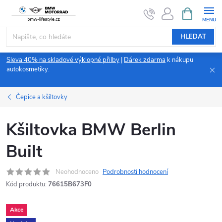
Přejít
NÁKUPNÍ
KOŠÍK
na
obsah
HLEDAT
Sleva 40% na skladové výklopné přilby
|
Dárek zdarma
k nákupu
autokosmetiky.
Čepice a kšiltovky
Kšiltovka BMW Berlin
Built
Neohodnoceno
Podrobnosti hodnocení
Kód produktu:
76615B673F0
Akce