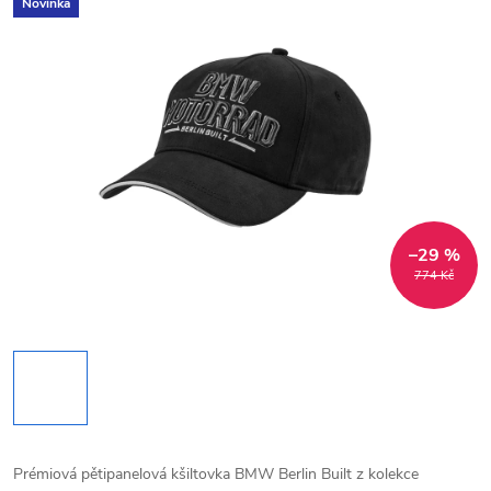
Novinka
–29 %
774 Kč
Prémiová pětipanelová kšiltovka BMW Berlin Built z kolekce