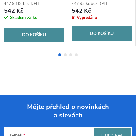
447,93 Kč bez DPH
447,93 Kč bez DPH
542 Kč
542 Kč
Skladem
>3 ks
Vyprodáno
DO KOŠÍKU
DO KOŠÍKU
Mějte přehled o novinkách
a slevách
Z
á
E-mail
ODEBÍRAT