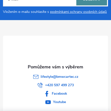
p
Vložením e-mailu souhlasíte s
podmínkami ochrany osobních údajů
a
t
í
lifestyle
@
bmwcartec.cz
+420 597 499 273
Facebook
Youtube