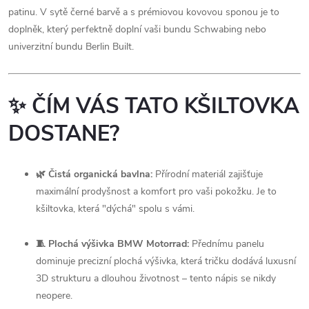
patinu. V sytě černé barvě a s prémiovou kovovou sponou je to
doplněk, který perfektně doplní vaši bundu Schwabing nebo
univerzitní bundu Berlin Built.
✨ ČÍM VÁS TATO KŠILTOVKA
DOSTANE?
🌿 Čistá organická bavlna:
Přírodní materiál zajišťuje
maximální prodyšnost a komfort pro vaši pokožku. Je to
kšiltovka, která "dýchá" spolu s vámi.
🧵 Plochá výšivka BMW Motorrad:
Přednímu panelu
dominuje precizní plochá výšivka, která tričku dodává luxusní
3D strukturu a dlouhou životnost – tento nápis se nikdy
neopere.