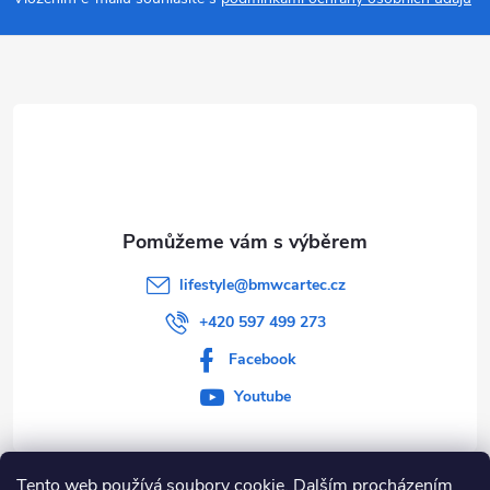
p
a
t
í
lifestyle
@
bmwcartec.cz
+420 597 499 273
Facebook
Youtube
Tento web používá soubory cookie. Dalším procházením