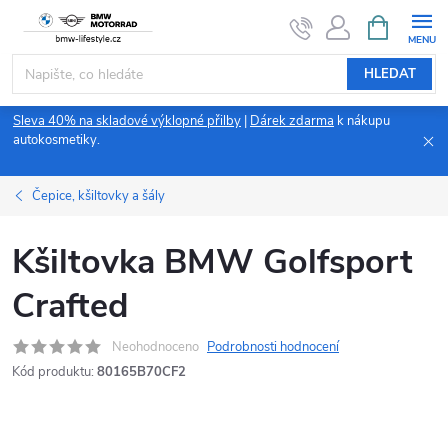
Přejít
NÁKUPNÍ
KOŠÍK
na
obsah
HLEDAT
Sleva 40% na skladové výklopné přilby
|
Dárek zdarma
k nákupu
autokosmetiky.
Čepice, kšiltovky a šály
Kšiltovka BMW Golfsport
Crafted
Neohodnoceno
Podrobnosti hodnocení
Kód produktu:
80165B70CF2