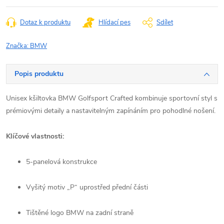
Dotaz k produktu
Hlídací pes
Sdílet
Značka:
BMW
Popis produktu
Unisex kšiltovka BMW Golfsport Crafted kombinuje sportovní styl s
prémiovými detaily a nastavitelným zapínáním pro pohodlné nošení.
Klíčové vlastnosti:
5-panelová konstrukce
Vyšitý motiv „P“ uprostřed přední části
Tištěné logo BMW na zadní straně