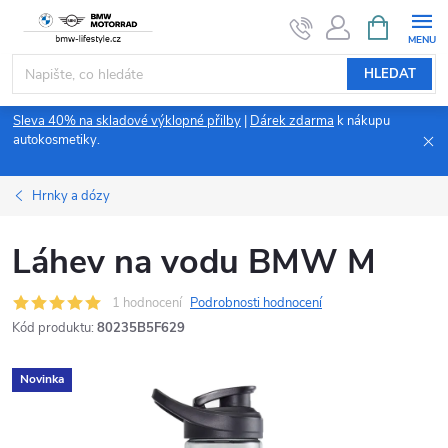
Přejít
NÁKUPNÍ
KOŠÍK
na
obsah
HLEDAT
Sleva 40% na skladové výklopné přilby
|
Dárek zdarma
k nákupu
autokosmetiky.
Hrnky a dózy
Láhev na vodu BMW M
1 hodnocení
Podrobnosti hodnocení
Kód produktu:
80235B5F629
Novinka