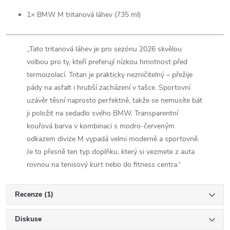
1× BMW M tritanová láhev (735 ml)
„Tato tritanová láhev je pro sezónu 2026 skvělou
volbou pro ty, kteří preferují nízkou hmotnost před
termoizolací. Tritan je prakticky nezničitelný – přežije
pády na asfalt i hrubší zacházení v tašce. Sportovní
uzávěr těsní naprosto perfektně, takže se nemusíte bát
ji položit na sedadlo svého BMW. Transparentní
kouřová barva v kombinaci s modro-červeným
odkazem divize M vypadá velmi moderně a sportovně.
Je to přesně ten typ doplňku, který si vezmete z auta
rovnou na tenisový kurt nebo do fitness centra.“
Recenze (1)
Diskuse