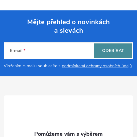
Mějte přehled o novinkách
a slevách
Z
á
E-mail
ODEBÍRAT
p
Vložením e-mailu souhlasíte s
podmínkami ochrany osobních údajů
a
t
í