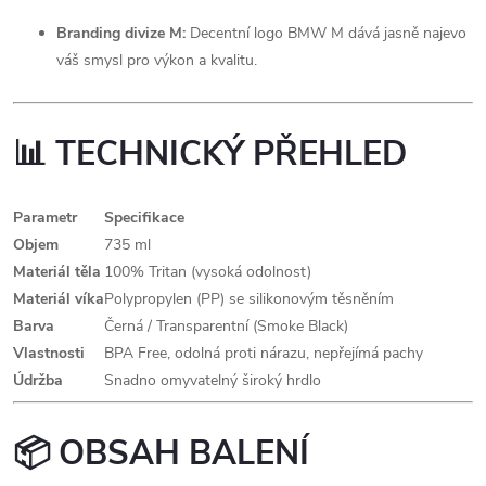
Branding divize M:
Decentní logo BMW M dává jasně najevo
váš smysl pro výkon a kvalitu.
📊 TECHNICKÝ PŘEHLED
Parametr
Specifikace
Objem
735 ml
Materiál těla
100% Tritan (vysoká odolnost)
Materiál víka
Polypropylen (PP) se silikonovým těsněním
Barva
Černá / Transparentní (Smoke Black)
Vlastnosti
BPA Free, odolná proti nárazu, nepřejímá pachy
Údržba
Snadno omyvatelný široký hrdlo
📦 OBSAH BALENÍ