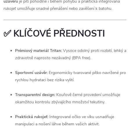
uzávěru
je pití pohodlné i během pohybu a praktická integrovaná
rukojeť umožňuje snadné přenášení nebo zavěšení k batohu.
✅ KLÍČOVÉ PŘEDNOSTI
Prémiový materiál Tritan:
Vysoce odolný proti rozbití, lehký a
zdravotně naprosto nezávadný (BPA free).
Sportovní uzávěr:
Ergonomicky tvarované pítko navržené pro
rychlou hydrataci bez rizika vylití.
Transparentní design:
Kouřově černé provedení umožňuje
okamžitou kontrolu zbývajícího množství tekutiny.
Praktická rukojeť:
Integrované očko ve víku usnadňuje
manipulaci a nošení láhve během vašich aktivit.