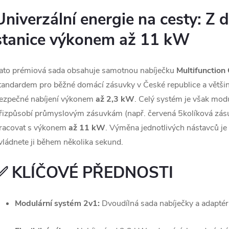
Univerzální energie na cesty: Z 
stanice výkonem až 11 kW
ato prémiová sada obsahuje samotnou nabíječku
Multifunction
tandardem pro běžné domácí zásuvky v České republice a většin
ezpečné nabíjení výkonem
až 2,3 kW
. Celý systém je však mod
řizpůsobí průmyslovým zásuvkám (např. červená 5kolíková zás
racovat s výkonem
až 11 kW
. Výměna jednotlivých nástavců j
vládnete ji během několika sekund.
✅ KLÍČOVÉ PŘEDNOSTI
Modulární systém 2v1:
Dvoudílná sada nabíječky a adaptér