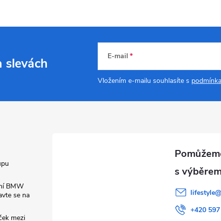
E-mail
a slevách
Vložením e-mailu souhlasíte s
podmínka
upu
ení BMW
lifestyle
vte se na
+420 597
ček mezi