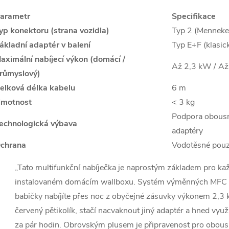
arametr
Specifikace
yp konektoru (strana vozidla)
Typ 2 (Menneke
ákladní adaptér v balení
Typ E+F (klasi
aximální nabíjecí výkon (domácí /
Až 2,3 kW / A
růmyslový)
elková délka kabelu
6 m
motnost
< 3 kg
Podpora obousm
echnologická výbava
adaptéry
chrana
Vodotěsné pouz
„Tato multifunkční nabíječka je naprostým základem pro ka
instalovaném domácím wallboxu. Systém výměnných MFC ad
babičky nabíjíte přes noc z obyčejné zásuvky výkonem 2,3 
červený pětikolík, stačí nacvaknout jiný adaptér a hned vyu
za pár hodin. Obrovským plusem je připravenost pro obousm