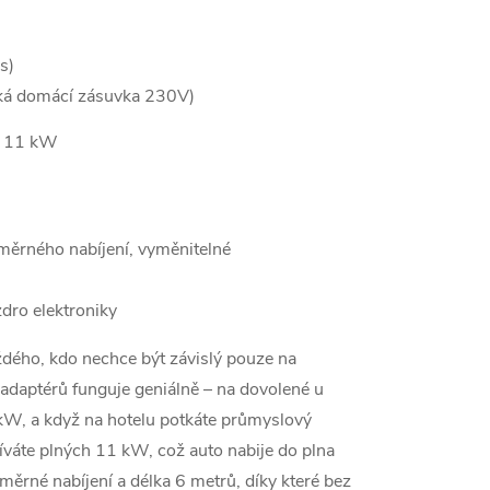
s)
cká domácí zásuvka 230V)
ž 11 kW
ěrného nabíjení, vyměnitelné
dro elektroniky
ždého, kdo nechce být závislý pouze na
aptérů funguje geniálně – na dovolené u
kW, a když na hotelu potkáte průmyslový
žíváte plných 11 kW, což auto nabije do plna
ěrné nabíjení a délka 6 metrů, díky které bez