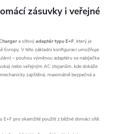
domácí zásuvky i veřejné
 Charger
a síťový
adaptér typu E+F
, který je
ě Evropy. V této základní konfiguraci umožňuje
ulární – pouhou výměnou adaptéru se nabíječka
uvka) nebo veřejným AC stojanům, kde dokáže
e mechanicky zajištěná, maximálně bezpečná a
u E+F pro okamžité použití z běžné domácí sítě.