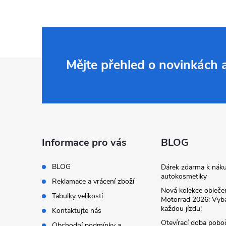
Z
Mějte přehled o novinkách
á
p
a
Informace pro vás
BLOG
t
BLOG
Dárek zdarma k nák
autokosmetiky
Reklamace a vrácení zboží
í
Nová kolekce obleč
Tabulky velikostí
Motorrad 2026: Vyba
každou jízdu!
Kontaktujte nás
Otevírací doba pobo
Obchodní podmínky a