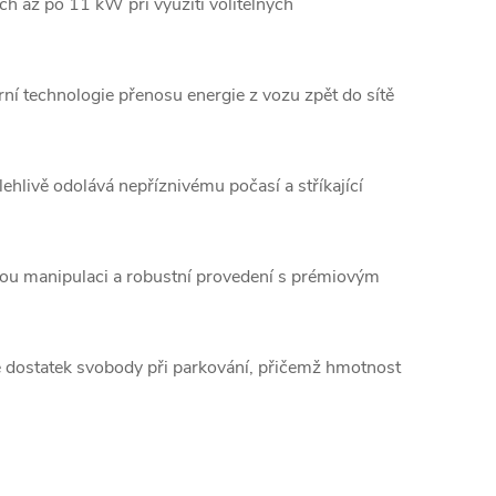
 až po 11 kW při využití volitelných
í technologie přenosu energie z vozu zpět do sítě
ehlivě odolává nepříznivému počasí a stříkající
ou manipulaci a robustní provedení s prémiovým
 dostatek svobody při parkování, přičemž hmotnost