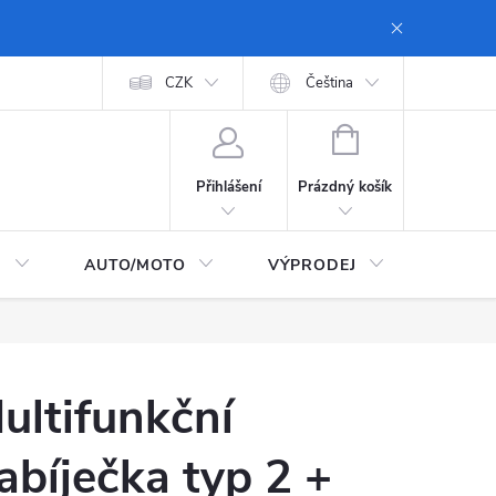
 dopravy a platby
Moje objednávka
CZK
Zásady ochrany osobních údajů
Čeština
NÁKUPNÍ
KOŠÍK
Prázdný košík
Přihlášení
I
AUTO/MOTO
VÝPRODEJ
CarTec
ultifunkční
abíječka typ 2 +