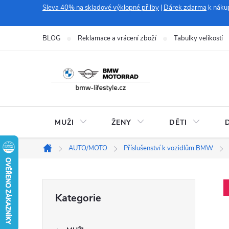
Přejít
Sleva 40% na skladové výklopné přilby
|
Dárek zdarma
k náku
na
obsah
BLOG
Reklamace a vrácení zboží
Tabulky velikostí
MUŽI
ŽENY
DĚTI
AUTO/MOTO
Příslušenství k vozidlům BMW
Domů
P
Přeskočit
Kategorie
kategorie
o