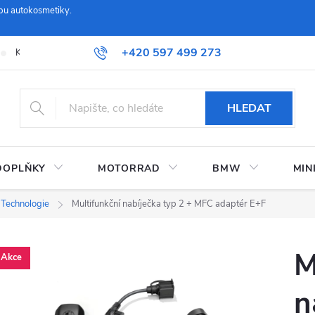
pu autokosmetiky.
+420 597 499 273
Kontaktujte nás
Obchodní podmínky a reklamační řád
Možnosti
HLEDAT
DOPLŇKY
MOTORRAD
BMW
MIN
Technologie
Multifunkční nabíječka typ 2 + MFC adaptér E+F
M
Akce
n