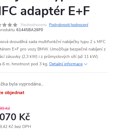
FC adaptér E+F
Neohodnoceno
Podrobnosti hodnocení
produktu:
61445BA26F0
iová dvoudílná sada multifunkční nabíječky typu 2 s MFC
térem E+F pro vozy BMW. Umožňuje bezpečné nabíjení z
cí zásuvky (2,3 kW) i z průmyslových sítí (až 11 kW).
a 6 m, hmotnost pod 3 kg.
Detailní informace
ožka byla vyprodána…
ze objednat
89 Kč
 070 Kč
9,42 Kč bez DPH
ná