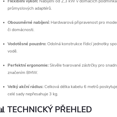
Flexibilní výkon:
Nabíjení od 2,3 kW v domácích podmínkách
průmyslových adaptérů.
Obousměrné nabíjení:
Hardwarová připravenost pro modern
či domácnosti.
Vodotěsné pouzdro:
Odolná konstrukce řídicí jednotky spol
vodě.
Perfektní ergonomie:
Skvěle tvarované zástrčky pro snadn
značením BMW.
Velký akční rádius:
Celková délka kabelu 6 metrů poskytuje
celé sady nepřesahuje 3 kg.
📊 TECHNICKÝ PŘEHLED