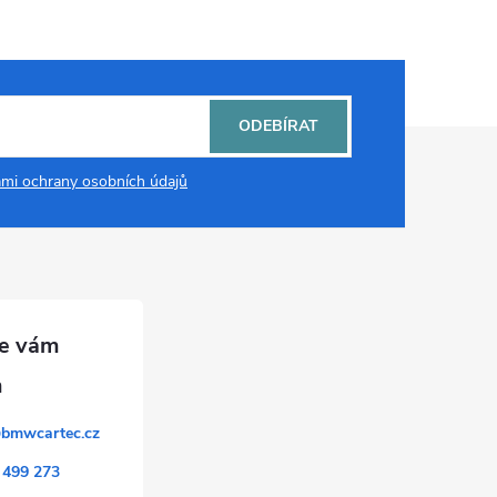
ODEBÍRAT
mi ochrany osobních údajů
@
bmwcartec.cz
 499 273