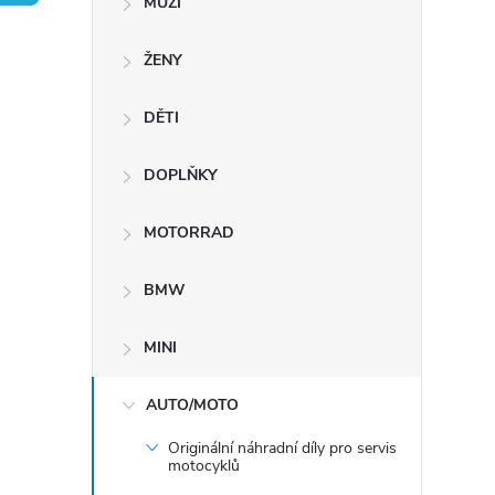
MUŽI
s
ŽENY
t
DĚTI
r
a
DOPLŇKY
n
MOTORRAD
n
BMW
í
MINI
p
AUTO/MOTO
Originální náhradní díly pro servis
a
motocyklů