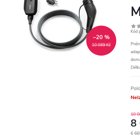
M
Kód 
–20 %
Prém
10 089 Kč
adap
domá
Délk
Pol
Nel
10 0
8
6 66
Měr