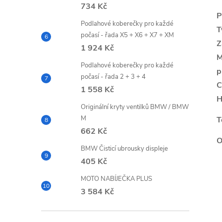
734 Kč
P
Podlahové koberečky pro každé
T
počasí - řada X5 + X6 + X7 + XM
Z
1 924 Kč
M
Podlahové koberečky pro každé
p
počasí - řada 2 + 3 + 4
C
1 558 Kč
H
Originální kryty ventilků BMW / BMW
M
T
662 Kč
O
BMW Čisticí ubrousky displeje
405 Kč
MOTO NABÍJEČKA PLUS
3 584 Kč