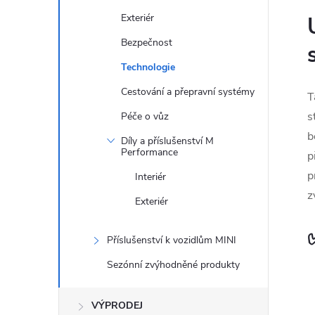
Exteriér
Bezpečnost
Technologie
Cestování a přepravní systémy
T
s
Péče o vůz
b
Díly a příslušenství M
Performance
p
p
Interiér
z
Exteriér
Příslušenství k vozidlům MINI
Sezónní zvýhodněné produkty
VÝPRODEJ