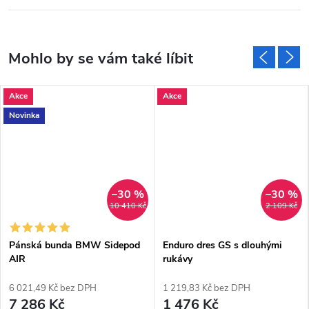
Akce
Akce
Novinka
–30 %
–30 %
10 410 Kč
2 109 Kč
Pánská bunda BMW Sidepod
Enduro dres GS s dlouhými
AIR
rukávy
6 021,49 Kč bez DPH
1 219,83 Kč bez DPH
7 286 Kč
1 476 Kč