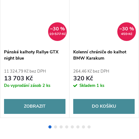
–30 %
–30 %
19 577 Kč
459 Kč
Pánské kalhoty Rallye GTX
Kolenní chrániče do kalhot
night blue
BMW Karakum
11 324,79 Kč bez DPH
264,46 Kč bez DPH
13 703 Kč
320 Kč
Do vyprodání zásob
2 ks
Skladem
1 ks
ZOBRAZIT
DO KOŠÍKU