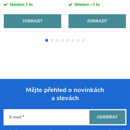
Skladem
1 ks
Skladem
>3 ks
ZOBRAZIT
ZOBRAZIT
Mějte přehled o novinkách
a slevách
Z
á
E-mail
ODEBÍRAT