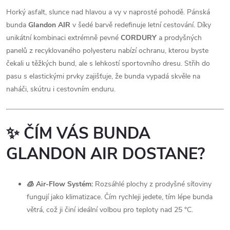
Horký asfalt, slunce nad hlavou a vy v naprosté pohodě. Pánská
bunda
Glandon AIR
v šedé barvě redefinuje letní cestování. Díky
unikátní kombinaci extrémně pevné
CORDURY
a prodyšných
panelů z recyklovaného polyesteru nabízí ochranu, kterou byste
čekali u těžkých bund, ale s lehkostí sportovního dresu. Střih do
pasu s elastickými prvky zajišťuje, že bunda vypadá skvěle na
naháči, skútru i cestovním enduru.
✨ ČÍM VÁS BUNDA
GLANDON AIR DOSTANE?
🧊 Air-Flow Systém:
Rozsáhlé plochy z prodyšné síťoviny
fungují jako klimatizace. Čím rychleji jedete, tím lépe bunda
větrá, což ji činí ideální volbou pro teploty nad 25 °C.