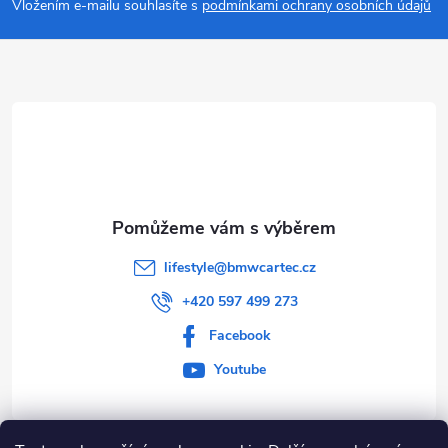
p
Vložením e-mailu souhlasíte s
podmínkami ochrany osobních údajů
a
t
í
lifestyle
@
bmwcartec.cz
+420 597 499 273
Facebook
Youtube