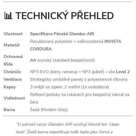
📊 TECHNICKÝ PŘEHLED
Vlastnost
Specifikace Pánské Glandon AIR
Recyklovaný polyester + oděruvzdorná
INVISTA
Materiál
CORDURA
Ochranná
AA
(vysoký standard bezpečnosti)
třída
Chrániče
NP3-EVO (lokty, ramena) + NP3 (páteř) – vše
Level 2
Ventilace
Strategicky umístěné panely z polyesterové síťoviny
Kapsy
3 vnější se zipem, 2 vnitřní (1x vodotěsná)
Reflexní potisky na rukávech pro bezpečný návrat za
Viditelnost
šera
Barva
Šedá (Modern Grey)
"U pánské verze Glandon AIR oceňuji hlavně ten 'clean
look'. Šedá barva nepohlcuje tolik tepla jako černá a