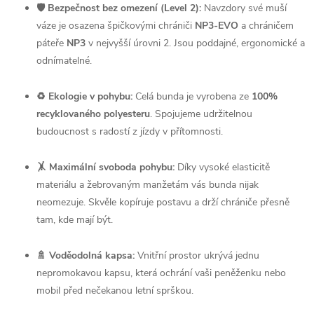
🛡️ Bezpečnost bez omezení (Level 2):
Navzdory své muší
váze je osazena špičkovými chrániči
NP3-EVO
a chráničem
páteře
NP3
v nejvyšší úrovni 2. Jsou poddajné, ergonomické a
odnímatelné.
♻️ Ekologie v pohybu:
Celá bunda je vyrobena ze
100%
recyklovaného polyesteru
. Spojujeme udržitelnou
budoucnost s radostí z jízdy v přítomnosti.
🤸 Maximální svoboda pohybu:
Díky vysoké elasticitě
materiálu a žebrovaným manžetám vás bunda nijak
neomezuje. Skvěle kopíruje postavu a drží chrániče přesně
tam, kde mají být.
🚿 Voděodolná kapsa:
Vnitřní prostor ukrývá jednu
nepromokavou kapsu, která ochrání vaši peněženku nebo
mobil před nečekanou letní sprškou.