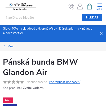
Přejít
NÁKUPNÍ
KOŠÍK
na
obsah
HLEDAT
Sleva 40% na skladové výklopné přilby
|
Dárek zdarma
k nákupu
autokosmetiky.
Muži
Pánská bunda BMW
Glandon Air
Neohodnoceno
Podrobnosti hodnocení
Kód produktu:
Zvolte variantu
Akce