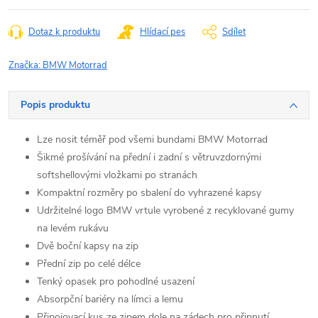
Dotaz k produktu
Hlídací pes
Sdílet
Značka:
BMW Motorrad
Popis produktu
Lze nosit téměř pod všemi bundami BMW Motorrad
Šikmé prošívání na přední i zadní s větruvzdornými
softshellovými vložkami po stranách
Kompaktní rozměry po sbalení do vyhrazené kapsy
Udržitelné logo BMW vrtule vyrobené z recyklované gumy
na levém rukávu
Dvě boční kapsy na zip
Přední zip po celé délce
Tenký opasek pro pohodlné usazení
Absorpční bariéry na límci a lemu
Připojovací kus ze zipem dole na zádech pro připnutí