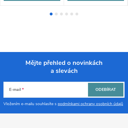
Mějte přehled o novinkách
a slevách
Z
á
E-mail
ODEBÍRAT
p
Vložením e-mailu souhlasíte s
podmínkami ochrany osobních údajů
a