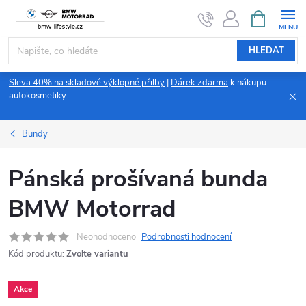
Přejít
NÁKUPNÍ
KOŠÍK
na
obsah
HLEDAT
Sleva 40% na skladové výklopné přilby
|
Dárek zdarma
k nákupu
autokosmetiky.
Bundy
Pánská prošívaná bunda
BMW Motorrad
Neohodnoceno
Podrobnosti hodnocení
Kód produktu:
Zvolte variantu
Akce