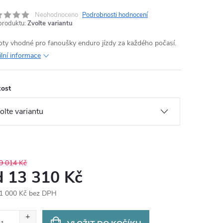
Neohodnoceno
Podrobnosti hodnocení
produktu:
Zvolte variantu
oty vhodné pro fanoušky enduro jízdy za každého počasí.
ilní informace
kost
9 014 Kč
d
13 310 Kč
1 000 Kč
bez DPH
ná
: