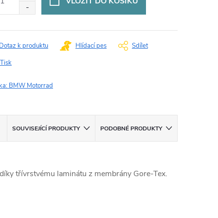
VLOŽIT DO KOŠÍKU
Dotaz k produktu
Hlídací pes
Sdílet
Tisk
ka:
BMW Motorrad
SOUVISEJÍCÍ PRODUKTY
PODOBNÉ PRODUKTY
ů díky třívrstvému laminátu z membrány Gore-Tex.