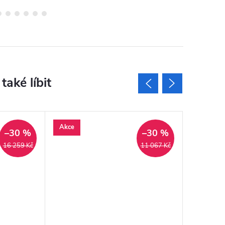
Akce
Akce
–30 %
–30 %
Novinka
16 259 Kč
11 067 Kč