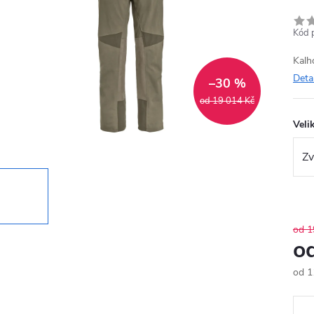
Kód 
Kalh
Deta
–30 %
od 19 014 Kč
Veli
od 1
o
od
1
Měr
cena