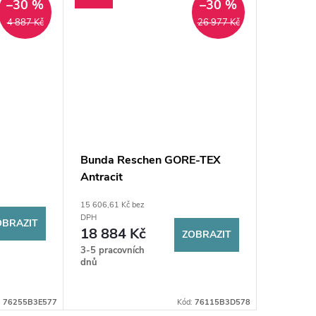
–30 %
–30 %
4 887 Kč
26 977 Kč
Bunda Reschen GORE-TEX
Bunda 
Antracit
15 606,61 Kč bez
17 900 Kč 
21 65
DPH
OBRAZIT
18 884 Kč
ZOBRAZIT
3-5 praco
dnů
3-5 pracovních
dnů
:
76255B3E577
Kód:
76115B3D578