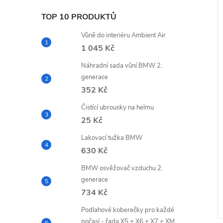
–30 %
–30 %
Novinka
23 755 Kč
TOP 10 PRODUKTŮ
18 552 Kč
Vůně do interiéru Ambient Air
1 045 Kč
Náhradní sada vůní BMW 2.
generace
352 Kč
Čistící ubrousky na helmu
da GS Coro
Pánská bunda BMW
25 Kč
livová
Schwabing Limited Edition
Lakovací tužka BMW
z
10 731,40 Kč bez
630 Kč
DPH
č
12 985 Kč
ZOBRAZIT
ZOBRAZIT
BMW osvěžovač vzduchu 2.
3-5 pracovních
generace
dnů
734 Kč
Podlahové koberečky pro každé
Kód:
76115B5EA90
Kód:
76125B76563
počasí - řada X5 + X6 + X7 + XM