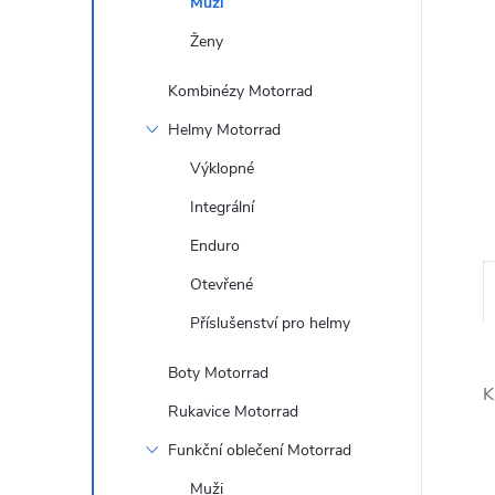
Muži
n
Ženy
e
Kombinézy Motorrad
l
Helmy Motorrad
Výklopné
Integrální
Enduro
Otevřené
Příslušenství pro helmy
Boty Motorrad
K
Rukavice Motorrad
Funkční oblečení Motorrad
Muži