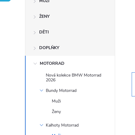
MUŽI
s
ŽENY
t
DĚTI
r
a
DOPLŇKY
n
MOTORRAD
Nová kolekce BMW Motorrad
n
2026
Bundy Motorrad
í
Muži
p
Ženy
a
Kalhoty Motorrad