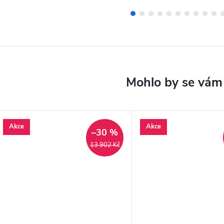
Akce
Akce
–30 %
13 902 Kč