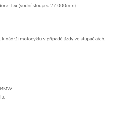
 Gore-Tex (vodní sloupec 27 000mm).
t k nádrži motocyklu v případě jízdy ve stupačkách.
u BMW.
lu.