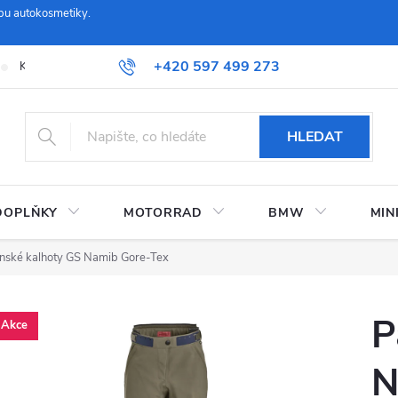
pu autokosmetiky.
+420 597 499 273
Kontaktujte nás
Obchodní podmínky a reklamační řád
Možnosti
HLEDAT
DOPLŇKY
MOTORRAD
BMW
MIN
nské kalhoty GS Namib Gore-Tex
P
Akce
N