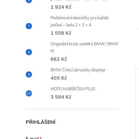
1 924 Kč
Podlahové koberečky pro každé
počasí - řada 2 + 3 + 4
1 558 Kč
Originální kryty ventilků BMW / BMW
M
662 Kč
BMW Čisticí ubrousky displeje
405 Kč
Akce
–30 %
–30 %
MOTO NABÍJEČKA PLUS
16 259 Kč
16 739 Kč
3 584 Kč
PŘIHLÁŠENÍ
E-mail