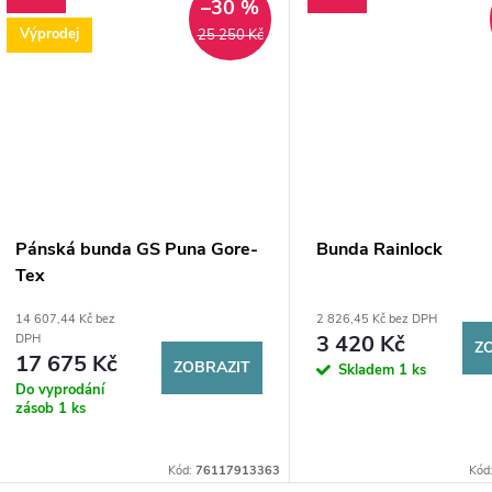
–30 %
Výprodej
25 250 Kč
Pánská bunda GS Puna Gore-
Bunda Rainlock
Tex
14 607,44 Kč bez
2 826,45 Kč bez DPH
3 420 Kč
DPH
Z
17 675 Kč
ZOBRAZIT
Skladem
1 ks
Do vyprodání
zásob
1 ks
Kód:
76117913363
Kód