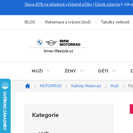
Přejít
Sleva 40% na skladové výklopné přilby
|
Dárek zdarma
k náku
na
obsah
BLOG
Reklamace a vrácení zboží
Tabulky velikostí
MUŽI
ŽENY
DĚTI
MOTORRAD
Kalhoty Motorrad
Muži
Pá
Domů
P
Přeskočit
Kategorie
kategorie
o