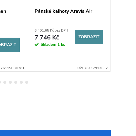
hen
Pánské kalhoty Aravis Air
Dámské 
Gore-Te
6 401,65 Kč bez DPH
10 654,55 
7 746 Kč
DPH
ZOBRAZIT
12 89
OBRAZIT
Skladem
1 ks
3-5 praco
dnů
:
76115B3D281
Kód:
76117913632