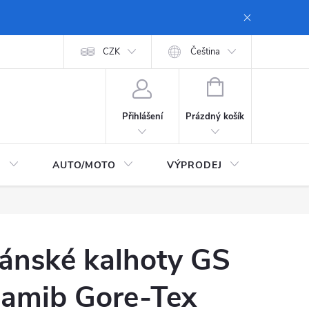
 dopravy a platby
Moje objednávka
CZK
Zásady ochrany osobních údajů
Čeština
NÁKUPNÍ
KOŠÍK
Prázdný košík
Přihlášení
I
AUTO/MOTO
VÝPRODEJ
CarTec
ánské kalhoty GS
amib Gore-Tex