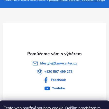
p
a
t
í
lifestyle
@
bmwcartec.cz
+420 597 499 273
Facebook
Youtube
Tento web používá soubory cookie. Dalším procházením