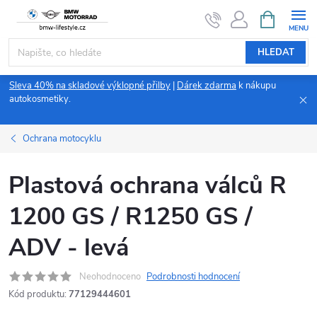
Přejít
NÁKUPNÍ
KOŠÍK
na
obsah
HLEDAT
Sleva 40% na skladové výklopné přilby
|
Dárek zdarma
k nákupu
autokosmetiky.
Ochrana motocyklu
Plastová ochrana válců R
1200 GS / R1250 GS /
ADV - levá
Neohodnoceno
Podrobnosti hodnocení
Kód produktu:
77129444601