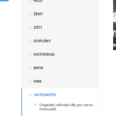
MUŽI
s
ŽENY
t
DĚTI
r
a
DOPLŇKY
n
MOTORRAD
n
BMW
í
MINI
p
AUTO/MOTO
Originální náhradní díly pro servis
a
motocyklů