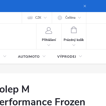
 dopravy a platby
Moje objednávka
CZK
Zásady ochrany osobních údajů
Čeština
NÁKUPNÍ
KOŠÍK
Prázdný košík
Přihlášení
I
AUTO/MOTO
VÝPRODEJ
CarTec
olep M
erformance Frozen