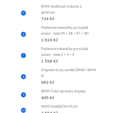
BMW osvěžovač vzduchu 2.
generace
734 Kč
Podlahové koberečky pro každé
počasí - řada X5 + X6 + X7 + XM
1 924 Kč
Podlahové koberečky pro každé
počasí - řada 2 + 3 + 4
1 558 Kč
Originální kryty ventilků BMW / BMW
M
662 Kč
BMW Čisticí ubrousky displeje
405 Kč
MOTO NABÍJEČKA PLUS