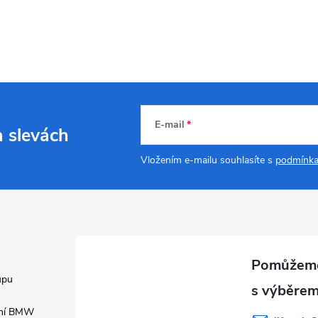
E-mail
a slevách
Vložením e-mailu souhlasíte s
podmínka
upu
ení BMW