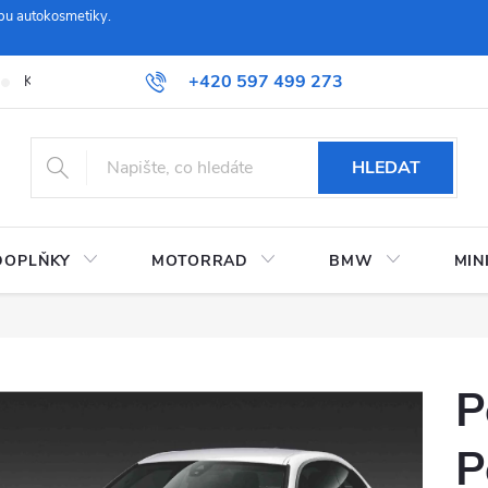
pu autokosmetiky.
+420 597 499 273
Kontaktujte nás
Obchodní podmínky a reklamační řád
Možnosti
HLEDAT
DOPLŇKY
MOTORRAD
BMW
MIN
P
P