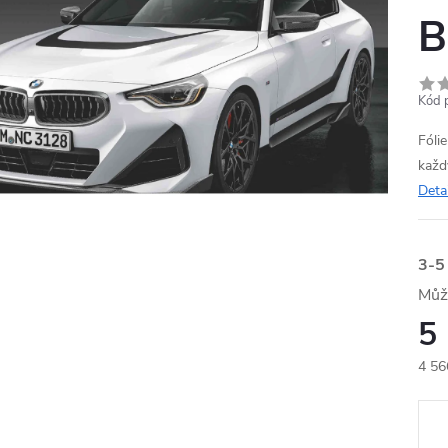
B
Kód 
Fóli
každ
Deta
3-5
5
4 56
Měr
cena