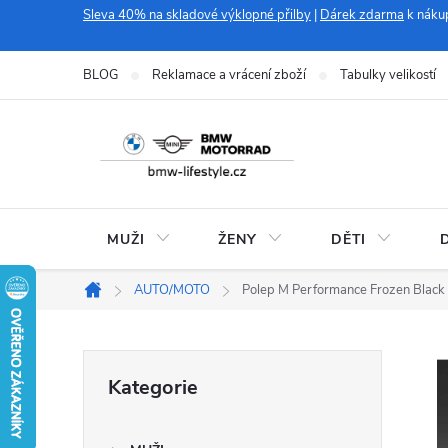
Přejít
Sleva 40% na skladové výklopné přilby
|
Dárek zdarma
k náku
na
obsah
BLOG
Reklamace a vrácení zboží
Tabulky velikostí
MUŽI
ŽENY
DĚTI
AUTO/MOTO
Polep M Performance Frozen Black
Domů
P
Přeskočit
Kategorie
kategorie
o