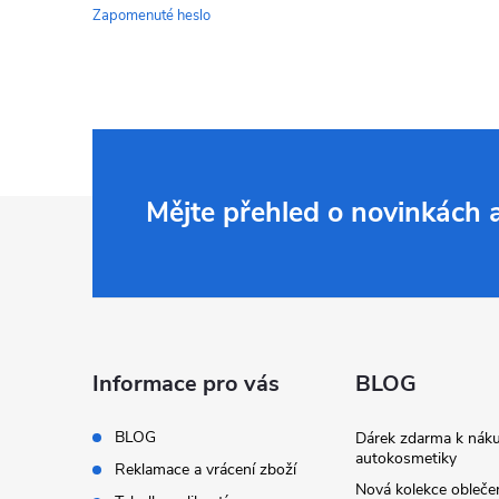
Zapomenuté heslo
Z
Mějte přehled o novinkách
á
p
a
Informace pro vás
BLOG
t
BLOG
Dárek zdarma k nák
autokosmetiky
Reklamace a vrácení zboží
Nová kolekce obleč