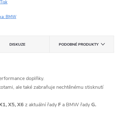
Tisk
ka:
BMW
DISKUZE
PODOBNÉ PRODUKTY
Performance doplňky.
otami, ale také zabraňuje nechtěnému stisknutí
 X1, X5, X6
z aktuální řady
F
a BMW řady
G.