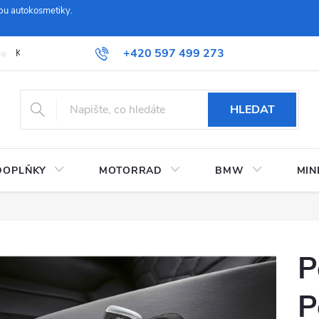
pu autokosmetiky.
+420 597 499 273
Kontaktujte nás
Obchodní podmínky a reklamační řád
Možnosti
HLEDAT
DOPLŇKY
MOTORRAD
BMW
MIN
P
P