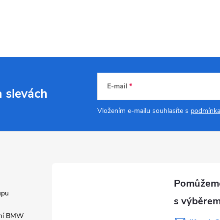
E-mail
a slevách
Vložením e-mailu souhlasíte s
podmínka
upu
ení BMW