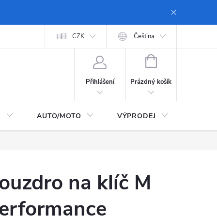
 dopravy a platby
Moje objednávka
CZK
Zásady ochrany osobních údajů
Čeština
NÁKUPNÍ
KOŠÍK
Prázdný košík
Přihlášení
I
AUTO/MOTO
VÝPRODEJ
CarTec
ouzdro na klíč M
erformance