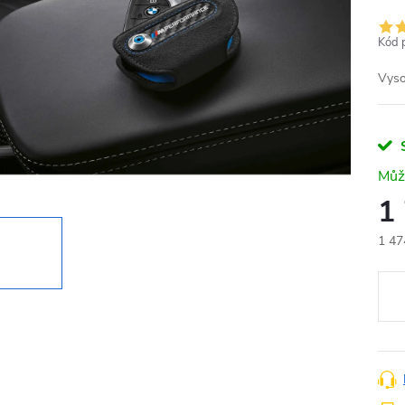
Kód 
Vyso
1
1 47
Měr
cena