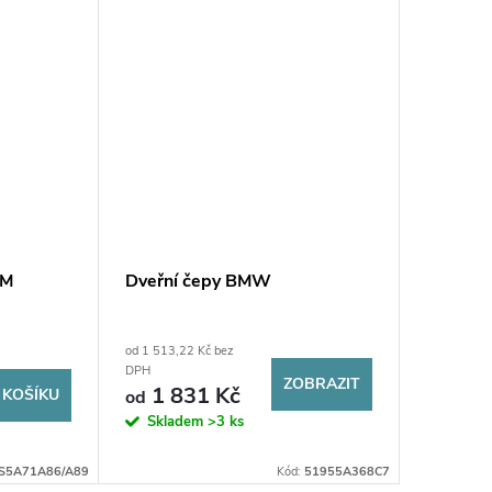
 M
Dveřní čepy BMW
Výroční 
let BM
od 1 513,22 Kč bez
4 933,06 K
5 969
DPH
ZOBRAZIT
1 831 Kč
 KOŠÍKU
od
3-5 praco
dnů
Skladem
>3 ks
S5A71A86/A89
Kód:
51955A368C7