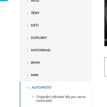
MUŽI
s
ŽENY
t
DĚTI
r
a
DOPLŇKY
n
MOTORRAD
n
BMW
í
MINI
p
AUTO/MOTO
Originální náhradní díly pro servis
a
motocyklů