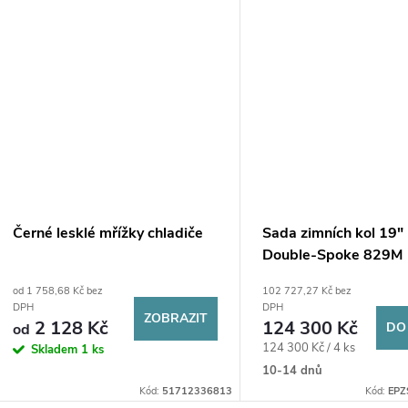
Černé lesklé mřížky chladiče
Sada zimních kol 19"
Double-Spoke 829M
od 1 758,68 Kč bez
102 727,27 Kč bez
DPH
DPH
ZOBRAZIT
2 128 Kč
124 300 Kč
DO
od
Měrná
124 300 Kč / 4 ks
Skladem
1 ks
cena:
10-14 dnů
Kód:
51712336813
Kód:
EPZ