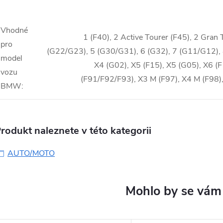
Vhodné
1 (F40), 2 Active Tourer (F45), 2 Gran
pro
(G22/G23), 5 (G30/G31), 6 (G32), 7 (G11/G12), 
model
X4 (G02), X5 (F15), X5 (G05), X6 (
vozu
(F91/F92/F93), X3 M (F97), X4 M (F98),
BMW
:
rodukt naleznete v této kategorii
AUTO/MOTO