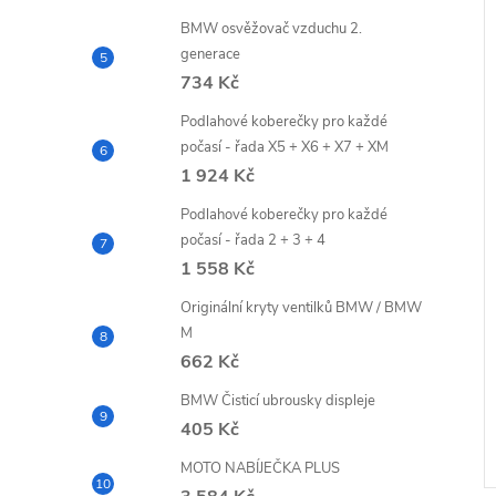
BMW osvěžovač vzduchu 2.
generace
734 Kč
Podlahové koberečky pro každé
počasí - řada X5 + X6 + X7 + XM
1 924 Kč
Podlahové koberečky pro každé
počasí - řada 2 + 3 + 4
1 558 Kč
rformance mřížky
Sada zimních kol 19"/20" M
Originální kryty ventilků BMW / BMW
Double-Spoke 930M
M
z DPH
124 380,17 Kč bez
662 Kč
DPH
DO KOŠÍKU
150 500 Kč
DO KOŠÍKU
BMW Čisticí ubrousky displeje
h
Měrná
150 500 Kč / 4 ks
405 Kč
cena:
10-14 dnů
MOTO NABÍJEČKA PLUS
Kód:
51135A39370
Kód:
EPZS5B47793/794