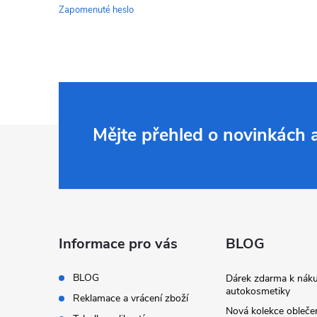
Zapomenuté heslo
Z
Mějte přehled o novinkách
á
p
a
Informace pro vás
BLOG
t
BLOG
Dárek zdarma k nák
autokosmetiky
Reklamace a vrácení zboží
Nová kolekce obleč