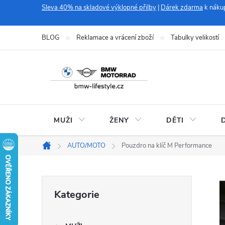
Přejít
Sleva 40% na skladové výklopné přilby
|
Dárek zdarma
k náku
na
obsah
BLOG
Reklamace a vrácení zboží
Tabulky velikostí
MUŽI
ŽENY
DĚTI
AUTO/MOTO
Pouzdro na klíč M Performance
Domů
P
Přeskočit
Kategorie
kategorie
o