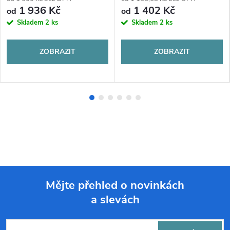
1 936 Kč
1 402 Kč
od
od
Skladem
2 ks
Skladem
2 ks
ZOBRAZIT
ZOBRAZIT
Mějte přehled o novinkách
a slevách
Z