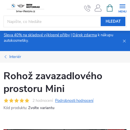
Přejít
NÁKUPNÍ
KOŠÍK
na
obsah
HLEDAT
Sleva 40% na skladové výklopné přilby
|
Dárek zdarma
k nákupu
autokosmetiky.
Interiér
Rohož zavazadlového
prostoru Mini
2 hodnocení
Podrobnosti hodnocení
Kód produktu:
Zvolte variantu