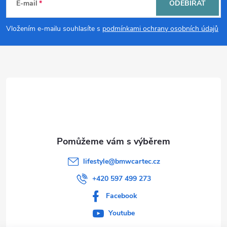
á
E-mail
ODEBÍRAT
p
Vložením e-mailu souhlasíte s
podmínkami ochrany osobních údajů
a
t
í
lifestyle
@
bmwcartec.cz
+420 597 499 273
Facebook
Youtube