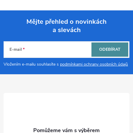
Mějte přehled o novinkách
a slevách
Z
á
E-mail
ODEBÍRAT
p
Vložením e-mailu souhlasíte s
podmínkami ochrany osobních údajů
a
t
í