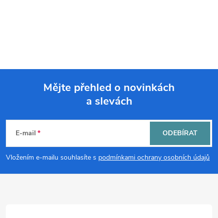
Mějte přehled o novinkách
a slevách
Z
á
E-mail
ODEBÍRAT
p
Vložením e-mailu souhlasíte s
podmínkami ochrany osobních údajů
a
t