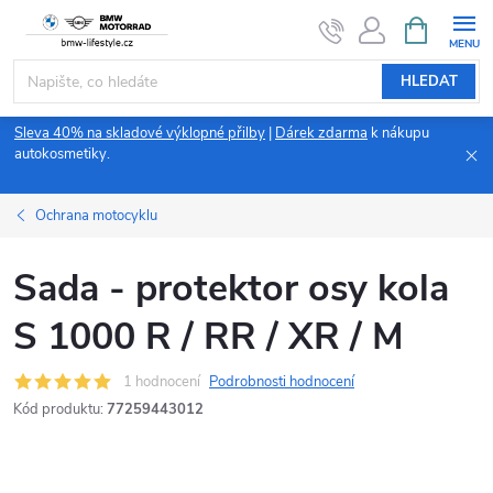
Přejít
NÁKUPNÍ
KOŠÍK
na
obsah
HLEDAT
Sleva 40% na skladové výklopné přilby
|
Dárek zdarma
k nákupu
autokosmetiky.
Ochrana motocyklu
Sada - protektor osy kola
S 1000 R / RR / XR / M
1 hodnocení
Podrobnosti hodnocení
Kód produktu:
77259443012