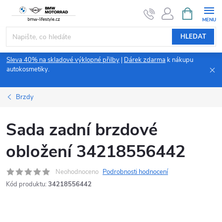
Přejít
NÁKUPNÍ
KOŠÍK
na
obsah
HLEDAT
Sleva 40% na skladové výklopné přilby
|
Dárek zdarma
k nákupu
autokosmetiky.
Brzdy
Sada zadní brzdové
obložení 34218556442
Neohodnoceno
Podrobnosti hodnocení
Kód produktu:
34218556442