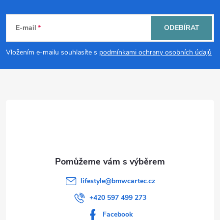
Z
á
E-mail
ODEBÍRAT
p
Vložením e-mailu souhlasíte s
podmínkami ochrany osobních údajů
a
t
í
lifestyle
@
bmwcartec.cz
+420 597 499 273
Facebook