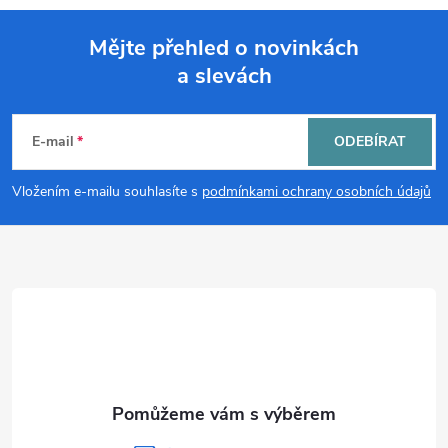
Mějte přehled o novinkách
a slevách
Z
á
E-mail
ODEBÍRAT
p
Vložením e-mailu souhlasíte s
podmínkami ochrany osobních údajů
a
t
í