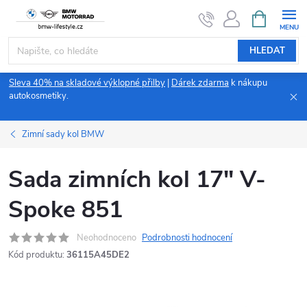
Přejít
NÁKUPNÍ
KOŠÍK
na
obsah
HLEDAT
Sleva 40% na skladové výklopné přilby
|
Dárek zdarma
k nákupu
autokosmetiky.
Zimní sady kol BMW
Sada zimních kol 17" V-
Spoke 851
Neohodnoceno
Podrobnosti hodnocení
Kód produktu:
36115A45DE2