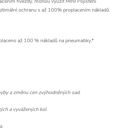
ačením hvězdy, mohou využít MINI Pojištění
 optimální ochranu s až 100% proplacením nákladů.
oplaceno až 100 % nákladů na pneumatiky.*
chyby a změnu cen zvýhodněných sad.
ých a vyvážených kol.
a.