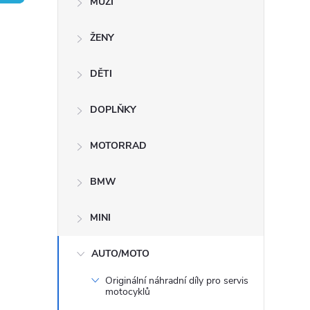
MUŽI
s
ŽENY
t
DĚTI
r
a
DOPLŇKY
n
MOTORRAD
n
BMW
í
MINI
p
AUTO/MOTO
Originální náhradní díly pro servis
a
motocyklů