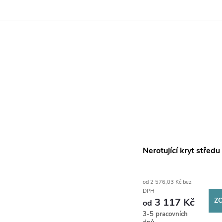
Nerotující kryt středu
od 2 576,03 Kč bez
DPH
Z
3 117 Kč
od
3-5 pracovních