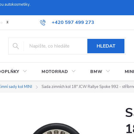
pu autokosmetiky.
+420 597 499 273
Kontaktujte nás
Obchodní podmínky a reklamační řád
Možnosti
HLEDAT
DOPLŇKY
MOTORRAD
BMW
MIN
imní sady kol MINI
Sada zimních kol 18" JCW Rallye Spoke 992 - stříbrn
S
1