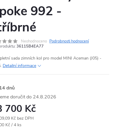
poke 992 -
tříbrné
Neohodnoceno
Podrobnosti hodnocení
produktu:
36115B4EA77
letní sada zimních kol pro model MINI Aceman (J05) -
.
Detailní informace
14 dnů
24.8.2026
3 700 Kč
09,09 Kč bez DPH
ná
00 Kč / 4 ks
: