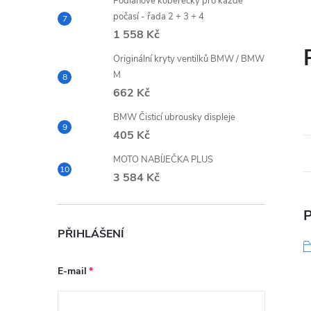
Podlahové koberečky pro každé
počasí - řada 2 + 3 + 4
1 558 Kč
Originální kryty ventilků BMW / BMW
M
662 Kč
BMW Čisticí ubrousky displeje
405 Kč
MOTO NABÍJEČKA PLUS
3 584 Kč
P
PŘIHLÁŠENÍ
E-mail