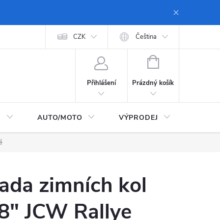
 dopravy a platby
Moje objednávka
CZK
Zásady ochrany osobních údajů
Čeština
NÁKUPNÍ
KOŠÍK
Prázdný košík
Přihlášení
I
AUTO/MOTO
VÝPRODEJ
CarTec
é
ada zimních kol
8" JCW Rallye