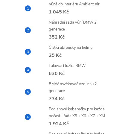
Vůně do interiéru Ambient Air
1 045 Kč
Náhradní sada vůní BMW 2.
generace
352 Kč
Čistící ubrousky na helmu
25 Kč
Lakovací tužka BMW
630 Kč
BMW osvěžovač vzduchu 2.
generace
734 Kč
Podlahové koberečky pro každé
počasí - řada X5 + X6 + X7 + XM
1 924 Kč