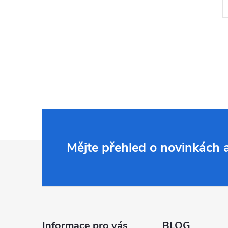
Z
Mějte přehled o novinkách
á
p
Informace pro vás
BLOG