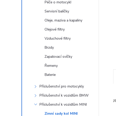
Péče o motocykl
n
Servisní balíčky
e
Oleje, maziva a kapaliny
l
Olejové filtry
Vzduchové filtry
Brzdy
Zapalovací svíčky
Řemeny
Baterie
Příslušenství pro motocykly
Příslušenství k vozidlům BMW
J
Příslušenství k vozidlům MINI
Zimní sady kol MINI