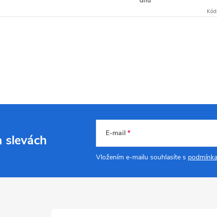
dnů
Kód
E-mail
a slevách
Vložením e-mailu souhlasíte s
podmínka