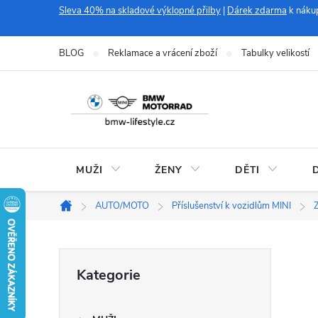
Přejít
Sleva 40% na skladové výklopné přilby
|
Dárek zdarma
k náku
na
obsah
BLOG
Reklamace a vrácení zboží
Tabulky velikostí
MUŽI
ŽENY
DĚTI
AUTO/MOTO
Příslušenství k vozidlům MINI
Z
Domů
P
Přeskočit
Kategorie
kategorie
o