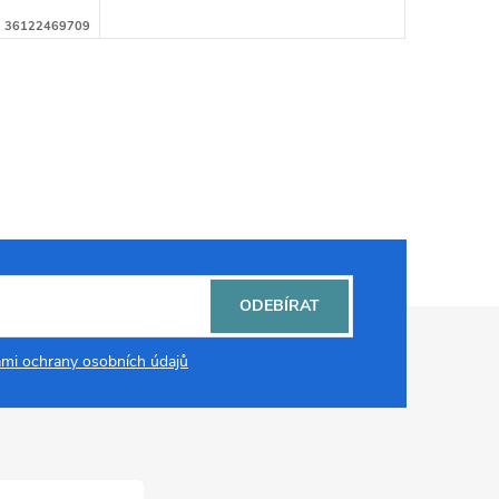
:
36122469709
ODEBÍRAT
mi ochrany osobních údajů