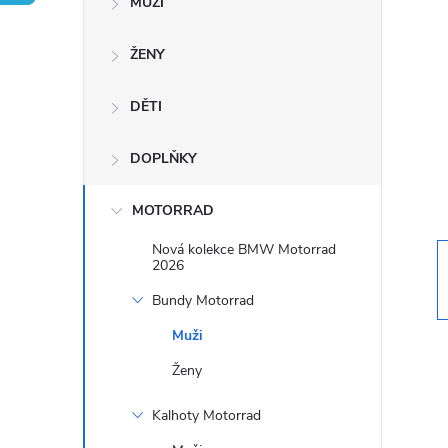
MUŽI
s
ŽENY
t
DĚTI
r
a
DOPLŇKY
n
MOTORRAD
Nová kolekce BMW Motorrad
n
2026
Bundy Motorrad
í
Muži
p
Ženy
a
Kalhoty Motorrad