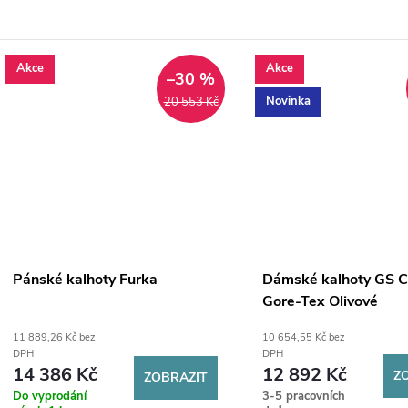
Akce
Akce
–30 %
Novinka
20 553 Kč
Pánské kalhoty Furka
Dámské kalhoty GS C
Gore-Tex Olivové
11 889,26 Kč bez
10 654,55 Kč bez
DPH
DPH
14 386 Kč
12 892 Kč
Z
ZOBRAZIT
Do vyprodání
3-5 pracovních