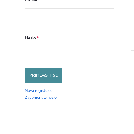
 ks
Kód:
76117913155
Kód:
76117913412
Heslo
PŘIHLÁSIT SE
Nová registrace
Zapomenuté heslo
Akce
–30 %
–30 %
21 087 Kč
16 654 Kč