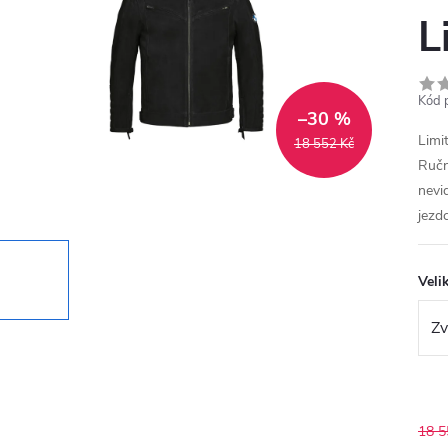
L
Kód 
–30 %
Limi
18 552 Kč
Ručn
nevi
jezdc
Veli
18 5