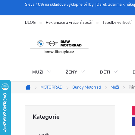
Přejít
Sleva 40% na skladové výklopné přilby
|
Dárek zdarma
k náku
na
obsah
BLOG
Reklamace a vrácení zboží
Tabulky velikostí
MUŽI
ŽENY
DĚTI
MOTORRAD
Bundy Motorrad
Muži
Pán
Domů
P
Přeskočit
Kategorie
kategorie
o