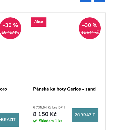
Akce
Akce
–30 %
–30 %
18 417 Kč
11 644 Kč
oro
Pánské kalhoty Gerlos - sand
Kalhoty
6 735,54 Kč bez DPH
5 528,93 K
8 150 Kč
6 690
ZOBRAZIT
OBRAZIT
Skladem
1 ks
Sklad