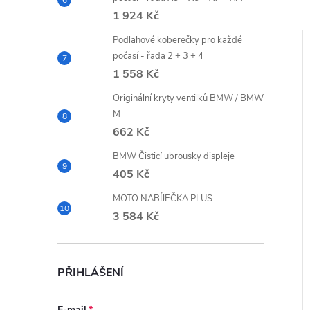
1 924 Kč
Podlahové koberečky pro každé
Akce
počasí - řada 2 + 3 + 4
–30 %
–30 %
1 558 Kč
19 577 Kč
16 739 Kč
Originální kryty ventilků BMW / BMW
M
662 Kč
BMW Čisticí ubrousky displeje
405 Kč
MOTO NABÍJEČKA PLUS
hoty Moreno Gore-
Pánské kalhoty Reschen
3 584 Kč
Gore-Tex
 bez
9 682,64 Kč bez DPH
11 716 Kč
PŘIHLÁŠENÍ
ZOBRAZIT
3
ZOBRAZIT
Do vyprodání
zásob
1 ks
E-mail