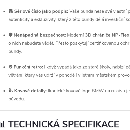
🔢 Sériové číslo jako podpis:
Vaše bunda nese své vlastní po
autenticity a exkluzivity, který z této bundy dělá investiční k
🛡️ Nenápadná bezpečnost:
Moderní
3D chrániče NP-Flex
o nich nebudete vědět. Přesto poskytují certifikovanou ochr
bundy.
⚙️ Funkční retro:
I když vypadá jako ze staré školy, nabízí
větrání, který vás udrží v pohodě i v letním městském provo
🦾 Kovové detaily:
Ikonické kovové logo BMW na rukávu je
původu.
📊 TECHNICKÁ SPECIFIKACE