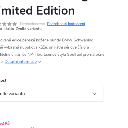
imited Edition
Neohodnoceno
Podrobnosti hodnocení
produktu:
Zvolte variantu
tovaná edice pánské kožené bundy BMW Schwabing.
ě vybíraná nubuková kůže, unikátní sériové číslo a
ditelné chrániče NP-Flex. Esence stylu Soulfuel pro náročné
e.
Detailní informace
kost
52 Kč