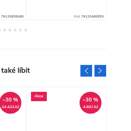
:
76135B5EAE6
Kód:
76125A80E55
Akce
Akce
–30 %
–30 %
Novinka
34 433 Kč
4 887 Kč