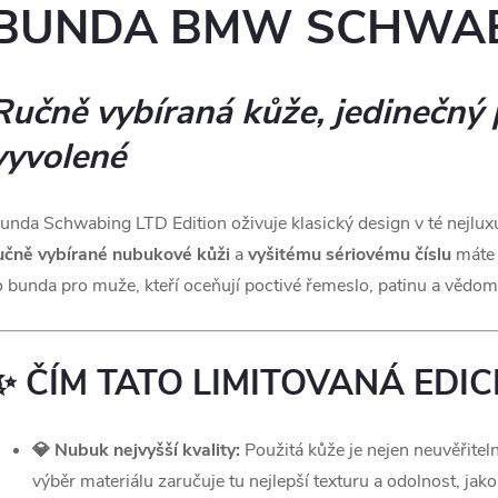
BUNDA BMW SCHWABI
Ručně vybíraná kůže, jedinečný 
vyvolené
unda Schwabing LTD Edition oživuje klasický design v té nejluxu
učně vybírané nubukové kůži
a
vyšitému sériovému číslu
máte j
o bunda pro muže, kteří oceňují poctivé řemeslo, patinu a vědom
✨ ČÍM TATO LIMITOVANÁ EDIC
💎 Nubuk nejvyšší kvality:
Použitá kůže je nejen neuvěřiteln
výběr materiálu zaručuje tu nejlepší texturu a odolnost, jakou