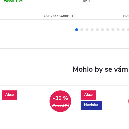
zásob
1 ks
dnů
Kód:
76115A80D51
Kód
Akce
Akce
–30 %
Novinka
30 252 Kč