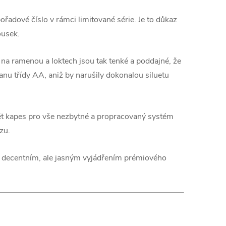
řadové číslo v rámci limitované série. Je to důkaz
ousek.
na ramenou a loktech jsou tak tenké a poddajné, že
anu třídy AA, aniž by narušily dokonalou siluetu
 pět kapes pro vše nezbytné a propracovaný systém
zu.
 decentním, ale jasným vyjádřením prémiového