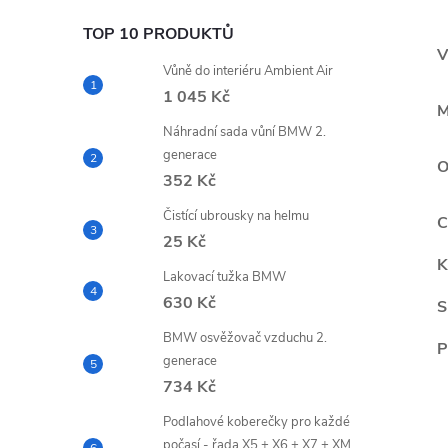
TOP 10 PRODUKTŮ
V
Vůně do interiéru Ambient Air
1 045 Kč
M
Náhradní sada vůní BMW 2.
generace
O
352 Kč
Čistící ubrousky na helmu
C
25 Kč
K
Lakovací tužka BMW
630 Kč
S
BMW osvěžovač vzduchu 2.
P
generace
734 Kč
Podlahové koberečky pro každé
počasí - řada X5 + X6 + X7 + XM