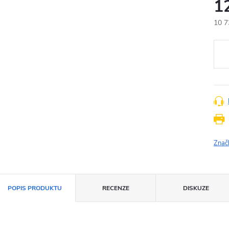
1
10 7
Měr
cena
Znač
POPIS PRODUKTU
RECENZE
DISKUZE