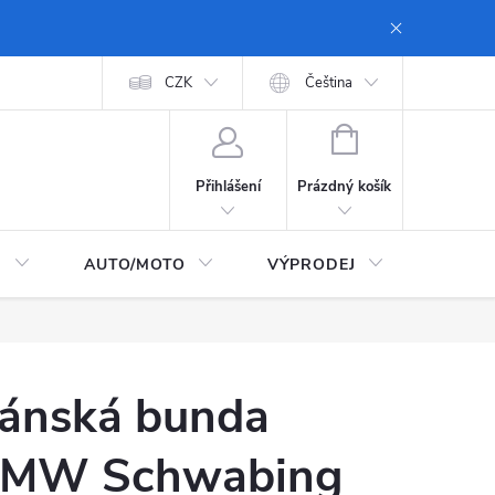
 dopravy a platby
Moje objednávka
CZK
Zásady ochrany osobních údajů
Čeština
NÁKUPNÍ
KOŠÍK
Prázdný košík
Přihlášení
I
AUTO/MOTO
VÝPRODEJ
CarTec
ánská bunda
MW Schwabing