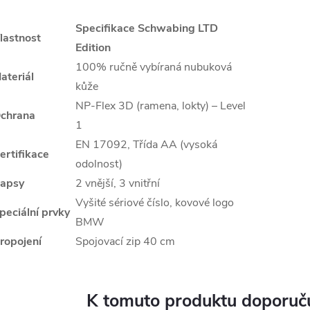
Specifikace Schwabing LTD
lastnost
Edition
100% ručně vybíraná nubuková
ateriál
kůže
NP-Flex 3D (ramena, lokty) – Level
chrana
1
EN 17092, Třída AA (vysoká
ertifikace
odolnost)
apsy
2 vnější, 3 vnitřní
Vyšité sériové číslo, kovové logo
peciální prvky
BMW
ropojení
Spojovací zip 40 cm
K tomuto produktu doporuču