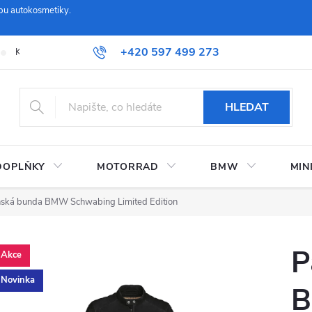
pu autokosmetiky.
+420 597 499 273
Kontaktujte nás
Obchodní podmínky a reklamační řád
Možnosti
HLEDAT
DOPLŇKY
MOTORRAD
BMW
MIN
ská bunda BMW Schwabing Limited Edition
P
Akce
Novinka
B