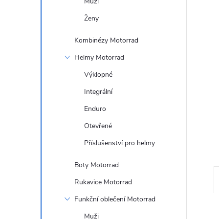
Muži
n
Ženy
e
Kombinézy Motorrad
l
Helmy Motorrad
Výklopné
Integrální
Enduro
Otevřené
Příslušenství pro helmy
Boty Motorrad
Rukavice Motorrad
Funkční oblečení Motorrad
Muži