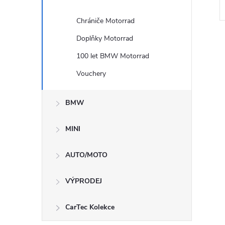
Kód:
76317915285
Kód:
76318554339
Chrániče Motorrad
Doplňky Motorrad
100 let BMW Motorrad
Vouchery
BMW
MINI
AUTO/MOTO
VÝPRODEJ
CarTec Kolekce