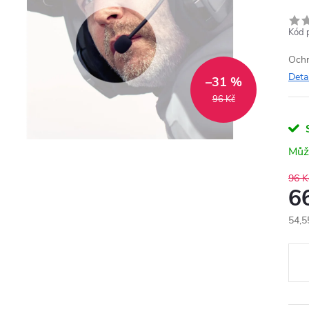
Kód 
Ochr
Deta
–31 %
96 Kč
96 K
6
54,5
Měr
cena