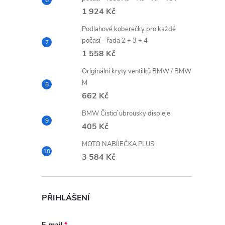
1 924 Kč
Podlahové koberečky pro každé
počasí - řada 2 + 3 + 4
1 558 Kč
Originální kryty ventilků BMW / BMW
M
662 Kč
BMW Čisticí ubrousky displeje
405 Kč
MOTO NABÍJEČKA PLUS
3 584 Kč
PŘIHLÁŠENÍ
E-mail