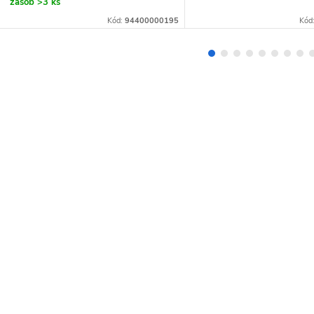
zásob
>3 ks
Kód:
94400000195
Kód