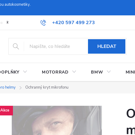
pu autokosmetiky.
+420 597 499 273
Kontaktujte nás
Obchodní podmínky a reklamační řád
Možnosti
HLEDAT
DOPLŇKY
MOTORRAD
BMW
MIN
pro helmy
Ochranný kryt mikrofonu
O
Akce
m