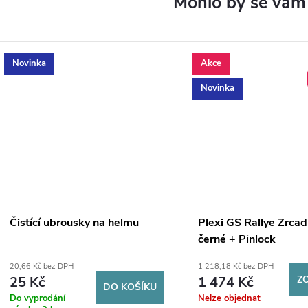
Novinka
Akce
Novinka
Čistící ubrousky na helmu
Plexi GS Rallye Zrcad
černé + Pinlock
20,66 Kč bez DPH
1 218,18 Kč bez DPH
25 Kč
1 474 Kč
Z
DO KOŠÍKU
Do vyprodání
Nelze objednat