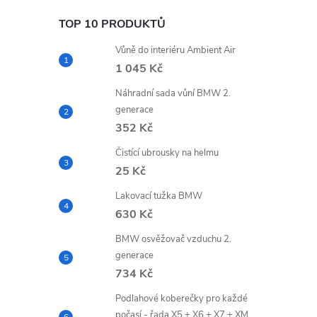
TOP 10 PRODUKTŮ
Vůně do interiéru Ambient Air
1 045 Kč
Náhradní sada vůní BMW 2.
generace
352 Kč
Čistící ubrousky na helmu
25 Kč
Lakovací tužka BMW
630 Kč
BMW osvěžovač vzduchu 2.
generace
734 Kč
Podlahové koberečky pro každé
počasí - řada X5 + X6 + X7 + XM