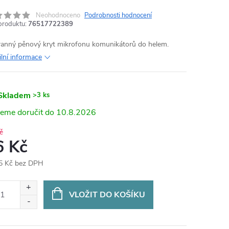
Neohodnoceno
Podrobnosti hodnocení
produktu:
76517722389
anný pěnový kryt mikrofonu komunikátorů do helem.
ilní informace
Skladem
>3 ks
10.8.2026
č
6 Kč
5 Kč bez DPH
ná
:
VLOŽIT DO KOŠÍKU