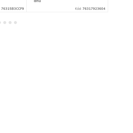
dnů
dnů
:
76315B3CCF9
Kód:
76317923604