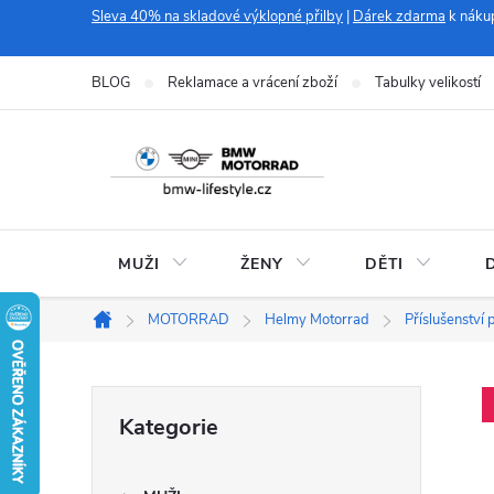
Přejít
Sleva 40% na skladové výklopné přilby
|
Dárek zdarma
k náku
na
obsah
BLOG
Reklamace a vrácení zboží
Tabulky velikostí
MUŽI
ŽENY
DĚTI
MOTORRAD
Helmy Motorrad
Příslušenství 
Domů
P
Přeskočit
Kategorie
kategorie
o