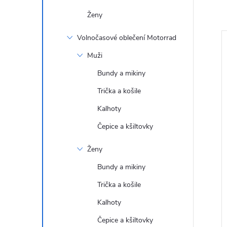
Ženy
Volnočasové oblečení Motorrad
Akce
–30 %
–30 %
Muži
385 Kč
1 249 Kč
Bundy a mikiny
Trička a košile
Kalhoty
Čepice a kšiltovky
Ženy
rad Helm System
Pinlock - GS Carbon
Bundy a mikiny
VO Visor Deflector
Trička a košile
DPH
721,49 Kč bez DPH
Kalhoty
873 Kč
DO KOŠÍKU
DO KOŠÍKU
Čepice a kšiltovky
h
Skladem
1 ks