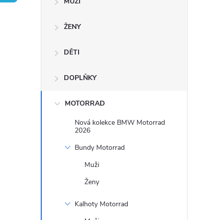
MUŽI
s
ŽENY
t
DĚTI
r
a
DOPLŇKY
n
MOTORRAD
Nová kolekce BMW Motorrad
n
2026
Bundy Motorrad
í
Muži
p
Ženy
a
Kalhoty Motorrad