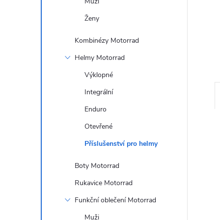
Muži
n
Ženy
e
Kombinézy Motorrad
l
Helmy Motorrad
Výklopné
Integrální
Enduro
Otevřené
Příslušenství pro helmy
Boty Motorrad
Rukavice Motorrad
Funkční oblečení Motorrad
Muži