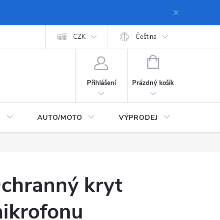
 dopravy a platby
Moje objednávka
CZK
Zásady ochrany osobních údajů
Čeština
NÁKUPNÍ
KOŠÍK
Prázdný košík
Přihlášení
I
AUTO/MOTO
VÝPRODEJ
CarTec
chranný kryt
ikrofonu