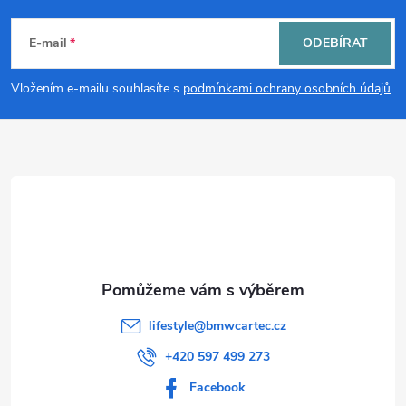
á
E-mail
ODEBÍRAT
p
Vložením e-mailu souhlasíte s
podmínkami ochrany osobních údajů
a
t
í
lifestyle
@
bmwcartec.cz
+420 597 499 273
Facebook