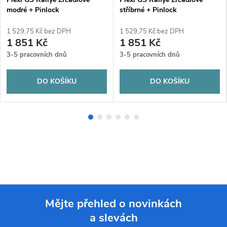
modré + Pinlock
stříbrné + Pinlock
1 529,75 Kč bez DPH
1 529,75 Kč bez DPH
1 851 Kč
1 851 Kč
3-5 pracovních dnů
3-5 pracovních dnů
DO KOŠÍKU
DO KOŠÍKU
Mějte přehled o novinkách
a slevách
Z