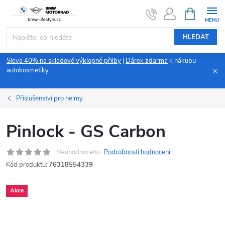
Přejít
NÁKUPNÍ
KOŠÍK
na
obsah
HLEDAT
Sleva 40% na skladové výklopné přilby
|
Dárek zdarma
k nákupu
autokosmetiky.
Příslušenství pro helmy
Pinlock - GS Carbon
Neohodnoceno
Podrobnosti hodnocení
Kód produktu:
76318554339
Akce