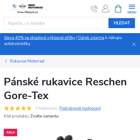
Přejít
NÁKUPNÍ
KOŠÍK
na
obsah
HLEDAT
Sleva 40% na skladové výklopné přilby
|
Dárek zdarma
k nákupu
autokosmetiky.
Rukavice Motorrad
Pánské rukavice Reschen
Gore-Tex
1 hodnocení
Podrobnosti hodnocení
Kód produktu:
Zvolte variantu
Akce