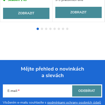
Skladem
1 ks
3-5 pracovních dnů
ZOBRAZIT
ZOBRAZIT
Mějte přehled o novinkách
a slevách
Z
á
E-mail
ODEBÍRAT
p
Vložením e-mailu souhlasíte s
podmínkami ochrany osobních údajů