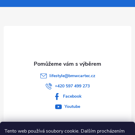
a
t
í
lifestyle
@
bmwcartec.cz
+420 597 499 273
Facebook
Youtube
Tento web používá soubory cookie. Dalším procházením
Informace pro vás