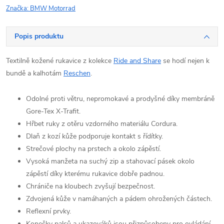
Značka:
BMW Motorrad
Popis produktu
Textilně kožené rukavice z kolekce
Ride and Share
se hodí nejen k
bundě a kalhotám
Reschen
.
Odolné proti větru, nepromokavé a prodyšné díky membráně
Gore-Tex X-Trafit.
Hřbet ruky z otěru vzdorného materiálu Cordura.
Dlaň z kozí kůže podporuje kontakt s řídítky.
Strečové plochy na prstech a okolo zápěstí.
Vysoká manžeta na suchý zip a stahovací pásek okolo
zápěstí díky kterému rukavice dobře padnou.
Chrániče na kloubech zvyšují bezpečnost.
Zdvojená kůže v namáhaných a pádem ohrožených částech.
Reflexní prvky.
Konečky palců a ukazováků jsou přizpůsobeny pro ovládání