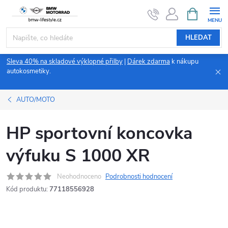
Přejít
NÁKUPNÍ
KOŠÍK
na
obsah
HLEDAT
Sleva 40% na skladové výklopné přilby
|
Dárek zdarma
k nákupu
autokosmetiky.
AUTO/MOTO
HP sportovní koncovka
výfuku S 1000 XR
Neohodnoceno
Podrobnosti hodnocení
Kód produktu:
77118556928