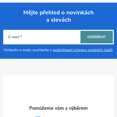
Mějte přehled o novinkách
a slevách
Z
á
E-mail
ODEBÍRAT
p
Vložením e-mailu souhlasíte s
podmínkami ochrany osobních údajů
a
t
í