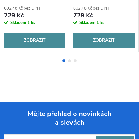
602,48 Kč bez DPH
602,48 Kč bez DPH
729 Kč
729 Kč
Skladem
1 ks
Skladem
1 ks
ZOBRAZIT
ZOBRAZIT
Mějte přehled o novinkách
a slevách
Z