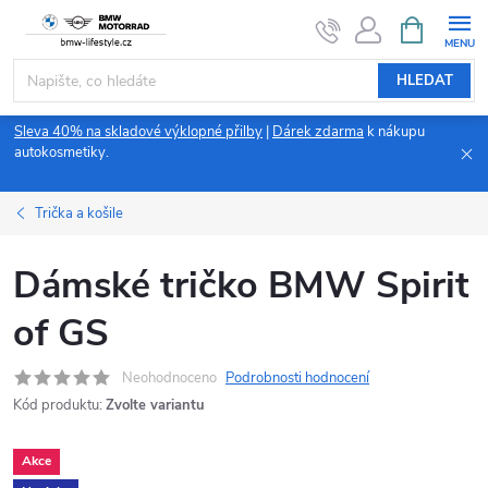
Přejít
NÁKUPNÍ
KOŠÍK
na
obsah
HLEDAT
Sleva 40% na skladové výklopné přilby
|
Dárek zdarma
k nákupu
autokosmetiky.
Trička a košile
Dámské tričko BMW Spirit
of GS
Neohodnoceno
Podrobnosti hodnocení
Kód produktu:
Zvolte variantu
Akce