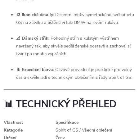
🎨 Ikonické detaily:
Decentní motiv symetrického světlometu
GS na zátylku a tištěná vrtule BMW na levém rukávu.
📐 Dámský střih:
Pohodlný střih s kulatým výstřihem
navržený tak, aby skvěle seděl ženské postavě a zachoval si
tvar i po mnoha vypráních.
🌲 Expediční barva:
Olivové provedení je praktické pro volný
čas a skvěle ladí s technickým oblečením z řady Spirit of GS.
📊 TECHNICKÝ PŘEHLED
Vlastnost
Specifikace
Kategorie
Spirit of GS / Všední oblečení
Určení
Ženy