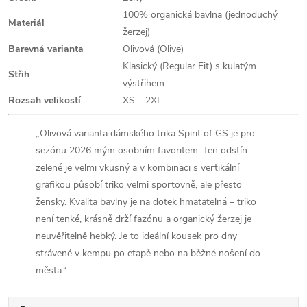
100% organická bavlna (jednoduchý
Materiál
žerzej)
Barevná varianta
Olivová (Olive)
Klasický (Regular Fit) s kulatým
Střih
výstřihem
Rozsah velikostí
XS – 2XL
„Olivová varianta dámského trika Spirit of GS je pro
sezónu 2026 mým osobním favoritem. Ten odstín
zelené je velmi vkusný a v kombinaci s vertikální
grafikou působí triko velmi sportovně, ale přesto
žensky. Kvalita bavlny je na dotek hmatatelná – triko
není tenké, krásně drží fazónu a organický žerzej je
neuvěřitelně hebký. Je to ideální kousek pro dny
strávené v kempu po etapě nebo na běžné nošení do
města.“