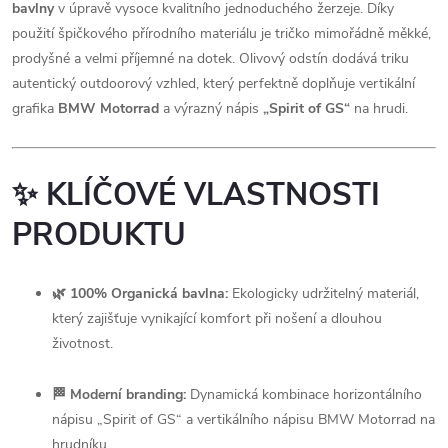
bavlny
v úpravě vysoce kvalitního jednoduchého žerzeje. Díky
použití špičkového přírodního materiálu je tričko mimořádně měkké,
prodyšné a velmi příjemné na dotek. Olivový odstín dodává triku
autentický outdoorový vzhled, který perfektně doplňuje vertikální
grafika
BMW Motorrad
a výrazný nápis
„Spirit of GS“
na hrudi.
✨ KLÍČOVÉ VLASTNOSTI
PRODUKTU
🌿 100% Organická bavlna:
Ekologicky udržitelný materiál,
který zajišťuje vynikající komfort při nošení a dlouhou
životnost.
🏁 Moderní branding:
Dynamická kombinace horizontálního
nápisu „Spirit of GS“ a vertikálního nápisu BMW Motorrad na
hrudníku.