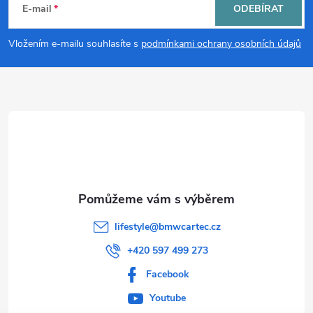
á
E-mail
ODEBÍRAT
p
Vložením e-mailu souhlasíte s
podmínkami ochrany osobních údajů
a
t
í
lifestyle
@
bmwcartec.cz
+420 597 499 273
Facebook
Youtube