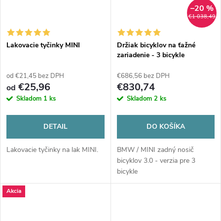
–20 %
€1 038,49
Lakovacie tyčinky MINI
Držiak bicyklov na ťažné
zariadenie - 3 bicykle
od €21,45 bez DPH
€686,56 bez DPH
€25,96
€830,74
od
Skladom
1 ks
Skladom
2 ks
DETAIL
DO KOŠÍKA
Lakovacie tyčinky na lak MINI.
BMW / MINI zadný nosič
bicyklov 3.0 - verzia pre 3
bicykle
Akcia