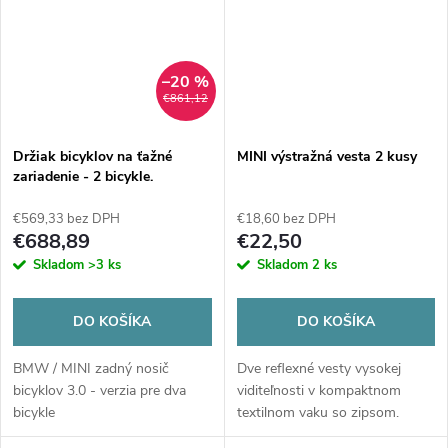
–20 %
€861,12
Držiak bicyklov na ťažné
MINI výstražná vesta 2 kusy
zariadenie - 2 bicykle.
€569,33 bez DPH
€18,60 bez DPH
€688,89
€22,50
Skladom
>3 ks
Skladom
2 ks
DO KOŠÍKA
DO KOŠÍKA
BMW / MINI zadný nosič
Dve reflexné vesty vysokej
bicyklov 3.0 - verzia pre dva
viditeľnosti v kompaktnom
bicykle
textilnom vaku so zipsom.