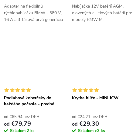
Adaptér na flexibilnú
Nabíjačka 12V batérií AGM,
rýchlonabíjačku BMW - 380 V,
olovených aj lítiových batérii pre
16 A a 3-fázová prvá generácia.
modely BMW M.
.
Podlahové koberčeky do
Krytka klíče - MINI JCW
každého počasia - predné
od €65,94 bez DPH
od €24,21 bez DPH
€79,79
€29,30
od
od
Skladom
2 ks
Skladom
>3 ks