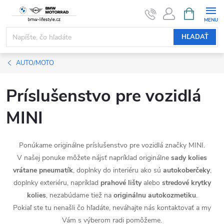
Prejsť
NÁKUPN
KOŠÍK
na
obsah
HĽADAŤ
AUTO/MOTO
Príslušenstvo pre vozidlá
MINI
Ponúkame originálne príslušenstvo pre vozidlá značky MINI.
V našej ponuke môžete nájsť napríklad originálne
sady kolies
vrátane pneumatík
, doplnky do interiéru ako sú
autokoberčeky
,
doplnky exteriéru, napríklad
prahové lišty
alebo
stredové krytky
kolies
, nezabúdame tiež na
originálnu autokozmetiku
.
Pokiaľ ste tu nenašli čo hľadáte, neváhajte nás kontaktovať a my
Vám s výberom radi pomôžeme.