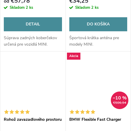
€57,78
€34,25
od
Skladom
2 ks
Skladom
2 ks
DETAIL
DO KOŠÍKA
Súprava zadných koberčekov
Športová krátka anténa pre
určená pre vozidlá MINI.
modely MINI.
Akcia
–10 %
€506,94
Rohož zavazadlového prostoru
BMW Flexible Fast Charger