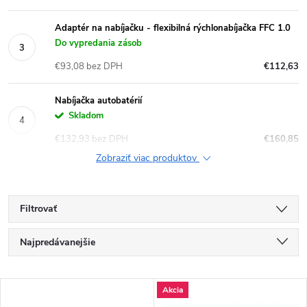
Adaptér na nabíjačku - flexibilná rýchlonabíjačka FFC 1.0
Do vypredania zásob
€93,08 bez DPH
€112,63
Nabíjačka autobatérií
Skladom
€132,93 bez DPH
€160,85
Zobraziť viac produktov
Filtrovať
R
Najpredávanejšie
a
Najlacnejšie
V
Akcia
Najdrahšie