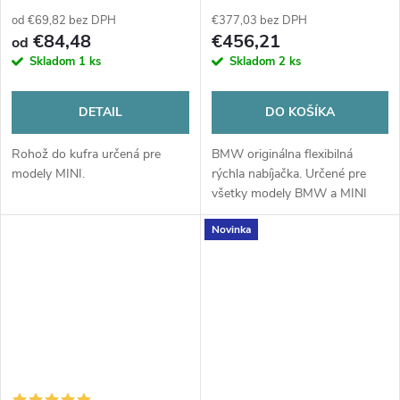
od €69,82 bez DPH
€377,03 bez DPH
€84,48
€456,21
od
Skladom
1 ks
Skladom
2 ks
DETAIL
DO KOŠÍKA
Rohož do kufra určená pre
BMW originálna flexibilná
modely MINI.
rýchla nabíjačka. Určené pre
všetky modely BMW a MINI
využívajúce elektrický pohon.
Novinka