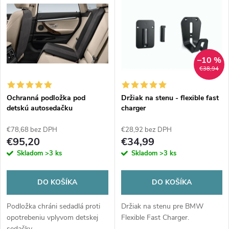
d
ý
Abecedne
e
p
n
i
–10 %
€38,94
i
s
e
Ochranná podložka pod
Držiak na stenu - flexible fast
detskú autosedačku
charger
p
p
€78,68 bez DPH
€28,92 bez DPH
r
€95,20
€34,99
r
Skladom
>3 ks
Skladom
>3 ks
o
o
DO KOŠÍKA
DO KOŠÍKA
d
d
Podložka chráni sedadlá proti
Držiak na stenu pre BMW
u
opotrebeniu vplyvom detskej
Flexible Fast Charger.
sedačky.