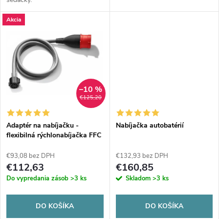
u
k
Akcia
k
t
t
o
o
v
–10 %
v
€125,20
Adaptér na nabíjačku -
Nabíjačka autobatérií
flexibilná rýchlonabíjačka FFC
1.0
€93,08 bez DPH
€132,93 bez DPH
€112,63
€160,85
Do vypredania zásob
>3 ks
Skladom
>3 ks
DO KOŠÍKA
DO KOŠÍKA