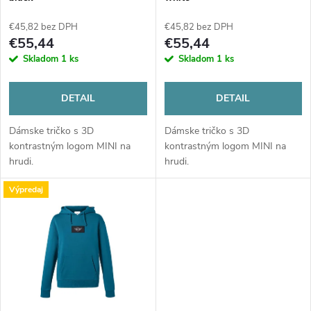
p
p
€45,82 bez DPH
€45,82 bez DPH
r
€55,44
€55,44
r
Skladom
1 ks
Skladom
1 ks
o
o
DETAIL
DETAIL
d
d
Dámske tričko s 3D
Dámske tričko s 3D
u
kontrastným logom MINI na
kontrastným logom MINI na
u
hrudi.
hrudi.
k
Výpredaj
k
t
t
o
o
v
v