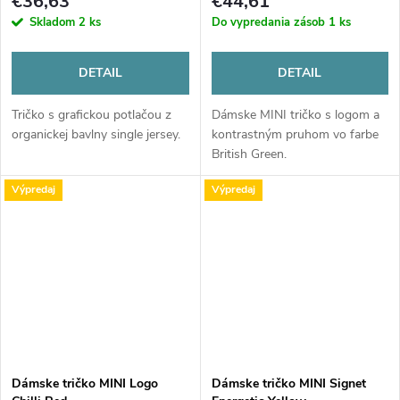
€36,63
€44,61
Skladom
2 ks
Do vypredania zásob
1 ks
DETAIL
DETAIL
Tričko s grafickou potlačou z
Dámske MINI tričko s logom a
organickej bavlny single jersey.
kontrastným pruhom vo farbe
British Green.
Výpredaj
Výpredaj
Dámske tričko MINI Logo
Dámske tričko MINI Signet