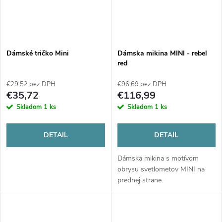
Dámské tričko Mini
Dámska mikina MINI - rebel
red
€29,52 bez DPH
€96,69 bez DPH
€35,72
€116,99
Skladom
1 ks
Skladom
1 ks
DETAIL
DETAIL
Dámska mikina s motívom
obrysu svetlometov MINI na
prednej strane.