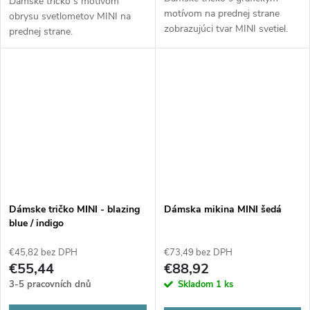
Dámske tričko s motívom
motívom na prednej strane
obrysu svetlometov MINI na
zobrazujúci tvar MINI svetiel.
prednej strane.
Dámske tričko MINI - blazing
Dámska mikina MINI šedá
blue / indigo
€45,82 bez DPH
€73,49 bez DPH
€55,44
€88,92
3-5 pracovních dnů
Skladom
1 ks