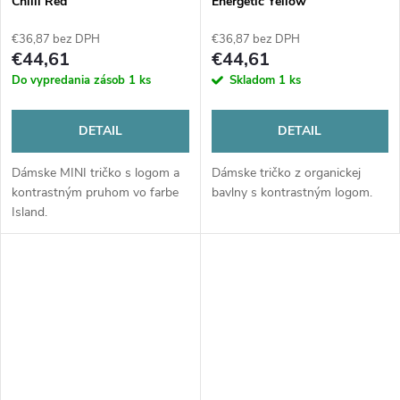
Chilli Red
Energetic Yellow
€36,87 bez DPH
€36,87 bez DPH
€44,61
€44,61
Do vypredania zásob
1 ks
Skladom
1 ks
DETAIL
DETAIL
Dámske MINI tričko s logom a
Dámske tričko z organickej
kontrastným pruhom vo farbe
bavlny s kontrastným logom.
Island.