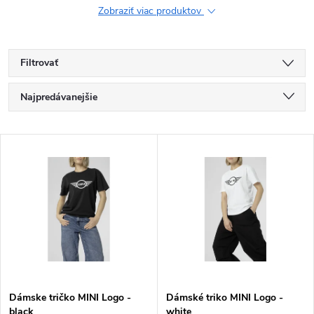
Zobraziť viac produktov
Filtrovať
R
Najpredávanejšie
a
Najlacnejšie
V
Najdrahšie
d
ý
Abecedne
e
p
n
i
i
s
e
Dámske tričko MINI Logo -
Dámské triko MINI Logo -
black
white