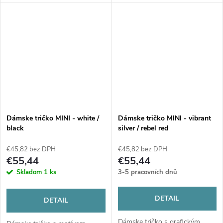
Dámske tričko MINI - white /
Dámske tričko MINI - vibrant
black
silver / rebel red
€45,82 bez DPH
€45,82 bez DPH
€55,44
€55,44
Skladom
1 ks
3-5 pracovních dnů
DETAIL
DETAIL
Dámske tričko s grafickým