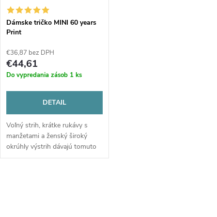
Dámske tričko MINI 60 years
Print
€36,87 bez DPH
€44,61
Do vypredania zásob
1 ks
DETAIL
Voľný strih, krátke rukávy s
manžetami a ženský široký
okrúhly výstrih dávajú tomuto
tričku neformálnu strih, nech
ste kdekoľvek.
O
v